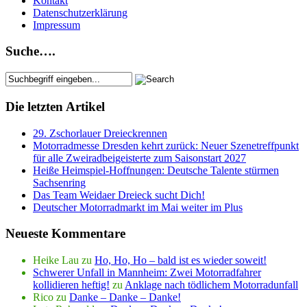
Kontakt
Datenschutzerklärung
Impressum
Suche….
Die letzten Artikel
29. Zschorlauer Dreieckrennen
Motorradmesse Dresden kehrt zurück: Neuer Szenetreffpunkt
für alle Zweiradbeigeisterte zum Saisonstart 2027
Heiße Heimspiel-Hoffnungen: Deutsche Talente stürmen
Sachsenring
Das Team Weidaer Dreieck sucht Dich!
Deutscher Motorradmarkt im Mai weiter im Plus
Neueste Kommentare
Heike Lau
zu
Ho, Ho, Ho – bald ist es wieder soweit!
Schwerer Unfall in Mannheim: Zwei Motorradfahrer
kollidieren heftig!
zu
Anklage nach tödlichem Motorradunfall
Rico
zu
Danke – Danke – Danke!