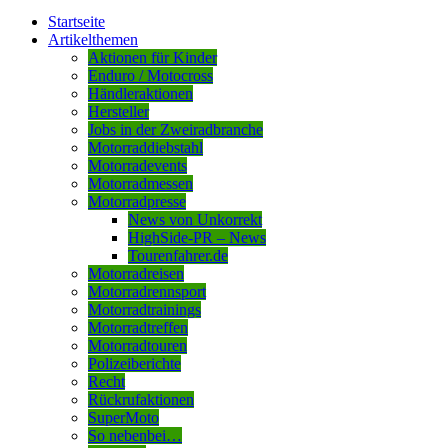
Startseite
Artikelthemen
Aktionen für Kinder
Enduro / Motocross
Händleraktionen
Hersteller
Jobs in der Zweiradbranche
Motorraddiebstahl
Motorradevents
Motorradmessen
Motorradpresse
News von Unkorrekt
HighSide-PR – News
Tourenfahrer.de
Motorradreisen
Motorradrennsport
Motorradtrainings
Motorradtreffen
Motorradtouren
Polizeiberichte
Recht
Rückrufaktionen
SuperMoto
So nebenbei…