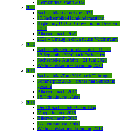
Heimkinderausfahrt 2022
2021
Sachsenbike-Geburtstag 2021
19.Sachsenbike-Heimkinderausfahrt
Begleitung US Car Convention in Dresden –
2021
Bikerweihnacht 2021
2021 – Umzug in einen neuen Vereinsraum
2020
Sachsenbike-Motorradausfahrt – 11. bis
13.September 2020 nach Tschechien
Sachsenbike-Ausfahrt – 21.Juni 2020
Weihnachtsbaumverbrennung 2020
2019
Sachsenbike-Tour 2019 nach Thüringen
Sommerputz 2019 – früher mal Subbotnik
genannt
Bikerweihnacht 2019
18.Heimkinderausfahrt
2018
Der 18.Sachsenbike-Geburtstag
Moppedrennen 2018
Bikerweihnacht 2018
17.Heimkinderausfahrt
Weihnachtsbaumverbrennung 2018