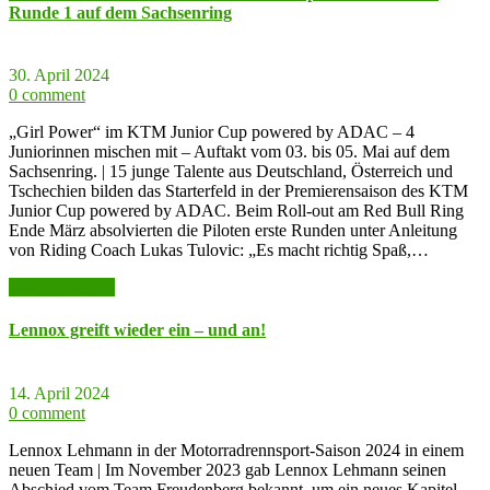
Runde 1 auf dem Sachsenring
30. April 2024
0 comment
„Girl Power“ im KTM Junior Cup powered by ADAC – 4
Juniorinnen mischen mit – Auftakt vom 03. bis 05. Mai auf dem
Sachsenring. | 15 junge Talente aus Deutschland, Österreich und
Tschechien bilden das Starterfeld in der Premierensaison des KTM
Junior Cup powered by ADAC. Beim Roll-out am Red Bull Ring
Ende März absolvierten die Piloten erste Runden unter Anleitung
von Riding Coach Lukas Tulovic: „Es macht richtig Spaß,…
weiter lesen >>
Lennox greift wieder ein – und an!
14. April 2024
0 comment
Lennox Lehmann in der Motorradrennsport-Saison 2024 in einem
neuen Team | Im November 2023 gab Lennox Lehmann seinen
Abschied vom Team Freudenberg bekannt, um ein neues Kapitel