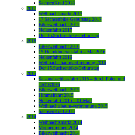
SachsenKrad 2018
2017
Weihnachtsmarkt 2017
17.Sachsenbike-Geburtstag 2017
Bikerweihnacht 2017
Nelkenfahrt 2017
Der 16.Sachsenbike-Geburtstag
2016
Bikerweihnacht 2016
15.Heimkinderausfahrt – Mai 2016
Nelkenfahrt 2016
Weihnachstbaumverbrennung 2016
Der 15.Sachsenbike-Geburtstag
2015
Saisonabschlussfahrt 2015 – durch Polen und
Tschechien
Bikerweihnacht 2015
Himmelfahrt 2015
Nelkenfahrt 2015 – 01.Mai!
Weihnachtsbaum-verbrennung 2015
SachsenKrad 2015
2014
Weihnachtsmarkt 2014
Moppedrennen 2014
Bikerweihnacht 2014