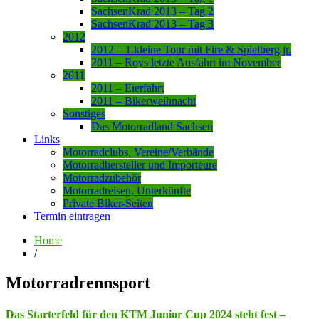
SachsenKrad 2013 – Tag 2
SachsenKrad 2013 – Tag 3
2012
2012 – 1.kleine Tour mit Fire & Spielberg jr.
2011 – Roys letzte Ausfahrt im November
2011
2011 – Eierfahrt
2011 – Bikerweihnacht
Sonstiges
Das Motorradland Sachsen
Links
Motorradclubs, Vereine/Verbände
Motorradhersteller und Importeure
Motorradzubehör
Motorradreisen, Unterkünfte
Private Biker-Seiten
Termin eintragen
Home
/
Motorradrennsport
Das Starterfeld für den KTM Junior Cup 2024 steht fest –