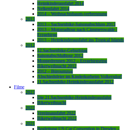
Heimkinderausfahrt 2014
Nelkenfahrt 2014
2014 – Weihnachtsbaum-verbrennung
2013
2013 – Sachsenbike-Saisonabschluss 2013
2013 – Motorradtour nach Cämmerswalde /
Erzgebirge
2013 – Heimkinderausfahrt ins Tropical Islands
2012
12.Sachsenbike-Geburtstag
Saisonabschlußtour 2012
Moppedrennen 2012 – Erzgebirgsring
Bikerweihnacht 2012
2012 – Büroumzug
Abschiedsfeier im Kinderkurheim Volkersdorf
11.Sachsenbike-Heimkinderausfahrt 2012
Filme
2023
Die 21.Sachsenbike-Heimkinderausfahrt
Bikerweihnacht
2022
Vereinsausfahrt 2022
Bikerweihnacht 2022
2021
Begleitung US Car Convention in Dresden –