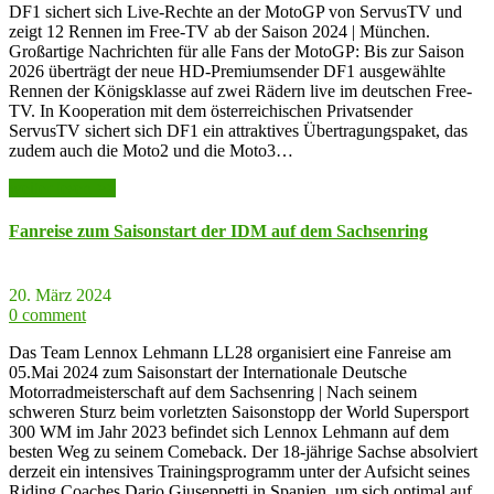
DF1 sichert sich Live-Rechte an der MotoGP von ServusTV und
zeigt 12 Rennen im Free-TV ab der Saison 2024 | München.
Großartige Nachrichten für alle Fans der MotoGP: Bis zur Saison
2026 überträgt der neue HD-Premiumsender DF1 ausgewählte
Rennen der Königsklasse auf zwei Rädern live im deutschen Free-
TV. In Kooperation mit dem österreichischen Privatsender
ServusTV sichert sich DF1 ein attraktives Übertragungspaket, das
zudem auch die Moto2 und die Moto3…
weiter lesen >>
Fanreise zum Saisonstart der IDM auf dem Sachsenring
20. März 2024
0 comment
Das Team Lennox Lehmann LL28 organisiert eine Fanreise am
05.Mai 2024 zum Saisonstart der Internationale Deutsche
Motorradmeisterschaft auf dem Sachsenring | Nach seinem
schweren Sturz beim vorletzten Saisonstopp der World Supersport
300 WM im Jahr 2023 befindet sich Lennox Lehmann auf dem
besten Weg zu seinem Comeback. Der 18-jährige Sachse absolviert
derzeit ein intensives Trainingsprogramm unter der Aufsicht seines
Riding Coaches Dario Giuseppetti in Spanien, um sich optimal auf