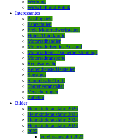
Werbung
Wirtschaft und Politik
Interessantes
Ausflugziele
Fahrschulen
Freie Motorradwerkstätten
Hotels/Unterkünfte
Motorradhändler
Motorradreisen ins Ausland
Motorradrenn- / sicherheitstrainings
Motorradtransporte
Rechtsanwälte
Reifendienste/Hersteller
Sonstiges
Stammtische/Treffs
Tourenveranstalter
Versicherungen
Zubehör
Bilder
Heimkinderausfahrt 2026
Heimkinderausfahrt 2025
Heimkinderausfahrt 2024
Heimkinderausfahrt 2023
2022
Vereinssausfahrt 2022