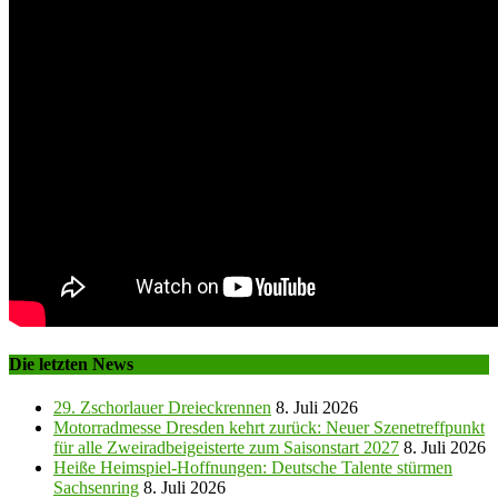
Die letzten News
29. Zschorlauer Dreieckrennen
8. Juli 2026
Motorradmesse Dresden kehrt zurück: Neuer Szenetreffpunkt
für alle Zweiradbeigeisterte zum Saisonstart 2027
8. Juli 2026
Heiße Heimspiel-Hoffnungen: Deutsche Talente stürmen
Sachsenring
8. Juli 2026