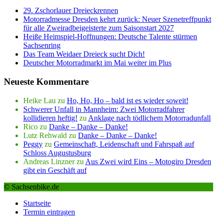
29. Zschorlauer Dreieckrennen
Motorradmesse Dresden kehrt zurück: Neuer Szenetreffpunkt
für alle Zweiradbeigeisterte zum Saisonstart 2027
Heiße Heimspiel-Hoffnungen: Deutsche Talente stürmen
Sachsenring
Das Team Weidaer Dreieck sucht Dich!
Deutscher Motorradmarkt im Mai weiter im Plus
Neueste Kommentare
Heike Lau
zu
Ho, Ho, Ho – bald ist es wieder soweit!
Schwerer Unfall in Mannheim: Zwei Motorradfahrer
kollidieren heftig!
zu
Anklage nach tödlichem Motorradunfall
Rico
zu
Danke – Danke – Danke!
Lutz Rehwald
zu
Danke – Danke – Danke!
Peggy
zu
Gemeinschaft, Leidenschaft und Fahrspaß auf
Schloss Augustusburg
Andreas Linzner
zu
Aus Zwei wird Eins – Motogiro Dresden
gibt ein Geschäft auf
© Sachsenbike.de
Startseite
Termin eintragen