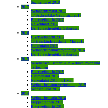
SachsenKrad 2018
2017
Weihnachtsmarkt 2017
17.Sachsenbike-Geburtstag 2017
Bikerweihnacht 2017
Nelkenfahrt 2017
Der 16.Sachsenbike-Geburtstag
2016
Bikerweihnacht 2016
15.Heimkinderausfahrt – Mai 2016
Nelkenfahrt 2016
Weihnachstbaumverbrennung 2016
Der 15.Sachsenbike-Geburtstag
2015
Saisonabschlussfahrt 2015 – durch Polen und
Tschechien
Bikerweihnacht 2015
Himmelfahrt 2015
Nelkenfahrt 2015 – 01.Mai!
Weihnachtsbaum-verbrennung 2015
SachsenKrad 2015
2014
Weihnachtsmarkt 2014
Moppedrennen 2014
Bikerweihnacht 2014