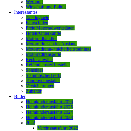
Werbung
Wirtschaft und Politik
Interessantes
Ausflugziele
Fahrschulen
Freie Motorradwerkstätten
Hotels/Unterkünfte
Motorradhändler
Motorradreisen ins Ausland
Motorradrenn- / sicherheitstrainings
Motorradtransporte
Rechtsanwälte
Reifendienste/Hersteller
Sonstiges
Stammtische/Treffs
Tourenveranstalter
Versicherungen
Zubehör
Bilder
Heimkinderausfahrt 2026
Heimkinderausfahrt 2025
Heimkinderausfahrt 2024
Heimkinderausfahrt 2023
2022
Vereinssausfahrt 2022