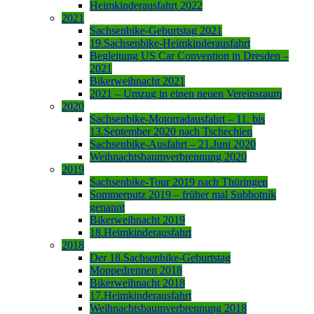
Heimkinderausfahrt 2022
2021
Sachsenbike-Geburtstag 2021
19.Sachsenbike-Heimkinderausfahrt
Begleitung US Car Convention in Dresden –
2021
Bikerweihnacht 2021
2021 – Umzug in einen neuen Vereinsraum
2020
Sachsenbike-Motorradausfahrt – 11. bis
13.September 2020 nach Tschechien
Sachsenbike-Ausfahrt – 21.Juni 2020
Weihnachtsbaumverbrennung 2020
2019
Sachsenbike-Tour 2019 nach Thüringen
Sommerputz 2019 – früher mal Subbotnik
genannt
Bikerweihnacht 2019
18.Heimkinderausfahrt
2018
Der 18.Sachsenbike-Geburtstag
Moppedrennen 2018
Bikerweihnacht 2018
17.Heimkinderausfahrt
Weihnachtsbaumverbrennung 2018