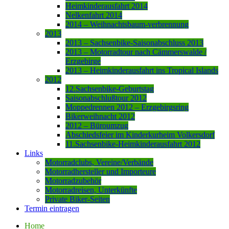
Heimkinderausfahrt 2014
Nelkenfahrt 2014
2014 – Weihnachtsbaum-verbrennung
2013
2013 – Sachsenbike-Saisonabschluss 2013
2013 – Motorradtour nach Cämmerswalde /
Erzgebirge
2013 – Heimkinderausfahrt ins Tropical Islands
2012
12.Sachsenbike-Geburtstag
Saisonabschlußtour 2012
Moppedrennen 2012 – Erzgebirgsring
Bikerweihnacht 2012
2012 – Büroumzug
Abschiedsfeier im Kinderkurheim Volkersdorf
11.Sachsenbike-Heimkinderausfahrt 2012
Links
Motorradclubs, Vereine/Verbände
Motorradhersteller und Importeure
Motorradzubehör
Motorradreisen, Unterkünfte
Private Biker-Seiten
Termin eintragen
Home