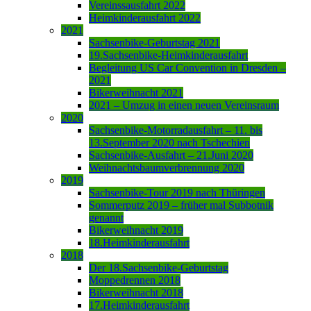
Vereinssausfahrt 2022
Heimkinderausfahrt 2022
2021
Sachsenbike-Geburtstag 2021
19.Sachsenbike-Heimkinderausfahrt
Begleitung US Car Convention in Dresden –
2021
Bikerweihnacht 2021
2021 – Umzug in einen neuen Vereinsraum
2020
Sachsenbike-Motorradausfahrt – 11. bis
13.September 2020 nach Tschechien
Sachsenbike-Ausfahrt – 21.Juni 2020
Weihnachtsbaumverbrennung 2020
2019
Sachsenbike-Tour 2019 nach Thüringen
Sommerputz 2019 – früher mal Subbotnik
genannt
Bikerweihnacht 2019
18.Heimkinderausfahrt
2018
Der 18.Sachsenbike-Geburtstag
Moppedrennen 2018
Bikerweihnacht 2018
17.Heimkinderausfahrt