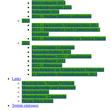
Bikerweihnacht 2014
Heimkinderausfahrt 2014
Nelkenfahrt 2014
2014 – Weihnachtsbaum-verbrennung
2013
2013 – Sachsenbike-Saisonabschluss 2013
2013 – Motorradtour nach Cämmerswalde /
Erzgebirge
2013 – Heimkinderausfahrt ins Tropical Islands
2012
12.Sachsenbike-Geburtstag
Saisonabschlußtour 2012
Moppedrennen 2012 – Erzgebirgsring
Bikerweihnacht 2012
2012 – Büroumzug
Abschiedsfeier im Kinderkurheim Volkersdorf
11.Sachsenbike-Heimkinderausfahrt 2012
Links
Motorradclubs, Vereine/Verbände
Motorradhersteller und Importeure
Motorradzubehör
Motorradreisen, Unterkünfte
Private Biker-Seiten
Termin eintragen