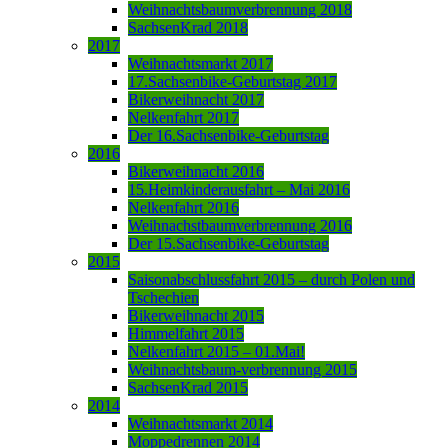
Weihnachtsbaumverbrennung 2018
SachsenKrad 2018
2017
Weihnachtsmarkt 2017
17.Sachsenbike-Geburtstag 2017
Bikerweihnacht 2017
Nelkenfahrt 2017
Der 16.Sachsenbike-Geburtstag
2016
Bikerweihnacht 2016
15.Heimkinderausfahrt – Mai 2016
Nelkenfahrt 2016
Weihnachstbaumverbrennung 2016
Der 15.Sachsenbike-Geburtstag
2015
Saisonabschlussfahrt 2015 – durch Polen und
Tschechien
Bikerweihnacht 2015
Himmelfahrt 2015
Nelkenfahrt 2015 – 01.Mai!
Weihnachtsbaum-verbrennung 2015
SachsenKrad 2015
2014
Weihnachtsmarkt 2014
Moppedrennen 2014