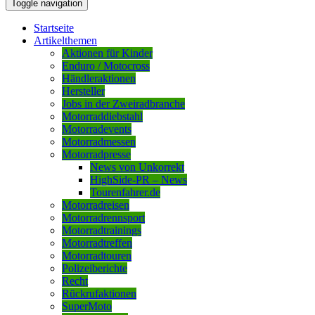
Toggle navigation
Startseite
Artikelthemen
Aktionen für Kinder
Enduro / Motocross
Händleraktionen
Hersteller
Jobs in der Zweiradbranche
Motorraddiebstahl
Motorradevents
Motorradmessen
Motorradpresse
News von Unkorrekt
HighSide-PR – News
Tourenfahrer.de
Motorradreisen
Motorradrennsport
Motorradtrainings
Motorradtreffen
Motorradtouren
Polizeiberichte
Recht
Rückrufaktionen
SuperMoto