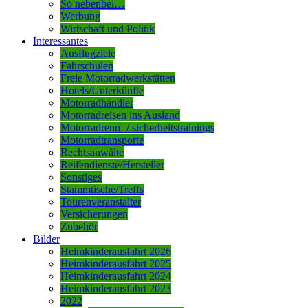
So nebenbei…
Werbung
Wirtschaft und Politik
Interessantes
Ausflugziele
Fahrschulen
Freie Motorradwerkstätten
Hotels/Unterkünfte
Motorradhändler
Motorradreisen ins Ausland
Motorradrenn- / sicherheitstrainings
Motorradtransporte
Rechtsanwälte
Reifendienste/Hersteller
Sonstiges
Stammtische/Treffs
Tourenveranstalter
Versicherungen
Zubehör
Bilder
Heimkinderausfahrt 2026
Heimkinderausfahrt 2025
Heimkinderausfahrt 2024
Heimkinderausfahrt 2023
2022