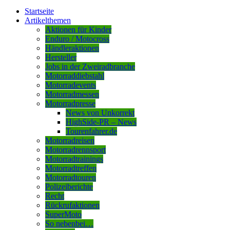
Startseite
Artikelthemen
Aktionen für Kinder
Enduro / Motocross
Händleraktionen
Hersteller
Jobs in der Zweiradbranche
Motorraddiebstahl
Motorradevents
Motorradmessen
Motorradpresse
News von Unkorrekt
HighSide-PR – News
Tourenfahrer.de
Motorradreisen
Motorradrennsport
Motorradtrainings
Motorradtreffen
Motorradtouren
Polizeiberichte
Recht
Rückrufaktionen
SuperMoto
So nebenbei…