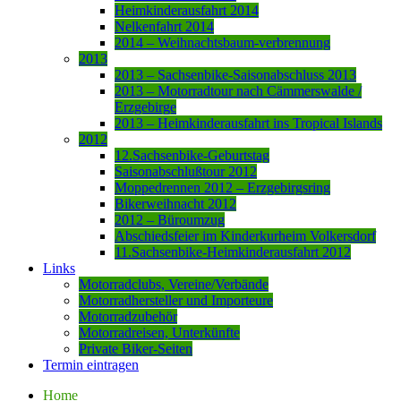
Heimkinderausfahrt 2014
Nelkenfahrt 2014
2014 – Weihnachtsbaum-verbrennung
2013
2013 – Sachsenbike-Saisonabschluss 2013
2013 – Motorradtour nach Cämmerswalde /
Erzgebirge
2013 – Heimkinderausfahrt ins Tropical Islands
2012
12.Sachsenbike-Geburtstag
Saisonabschlußtour 2012
Moppedrennen 2012 – Erzgebirgsring
Bikerweihnacht 2012
2012 – Büroumzug
Abschiedsfeier im Kinderkurheim Volkersdorf
11.Sachsenbike-Heimkinderausfahrt 2012
Links
Motorradclubs, Vereine/Verbände
Motorradhersteller und Importeure
Motorradzubehör
Motorradreisen, Unterkünfte
Private Biker-Seiten
Termin eintragen
Home