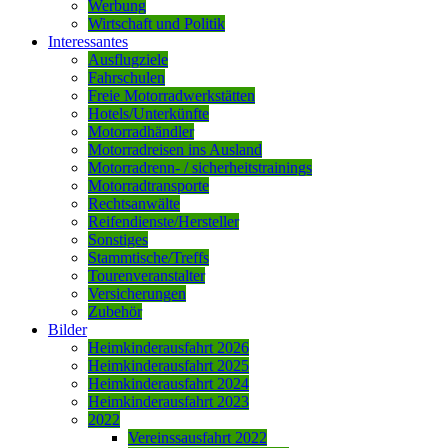
Werbung
Wirtschaft und Politik
Interessantes
Ausflugziele
Fahrschulen
Freie Motorradwerkstätten
Hotels/Unterkünfte
Motorradhändler
Motorradreisen ins Ausland
Motorradrenn- / sicherheitstrainings
Motorradtransporte
Rechtsanwälte
Reifendienste/Hersteller
Sonstiges
Stammtische/Treffs
Tourenveranstalter
Versicherungen
Zubehör
Bilder
Heimkinderausfahrt 2026
Heimkinderausfahrt 2025
Heimkinderausfahrt 2024
Heimkinderausfahrt 2023
2022
Vereinssausfahrt 2022