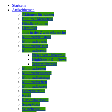
Startseite
Artikelthemen
Aktionen für Kinder
Enduro / Motocross
Händleraktionen
Hersteller
Jobs in der Zweiradbranche
Motorraddiebstahl
Motorradevents
Motorradmessen
Motorradpresse
News von Unkorrekt
HighSide-PR – News
Tourenfahrer.de
Motorradreisen
Motorradrennsport
Motorradtrainings
Motorradtreffen
Motorradtouren
Polizeiberichte
Recht
Rückrufaktionen
SuperMoto
So nebenbei…