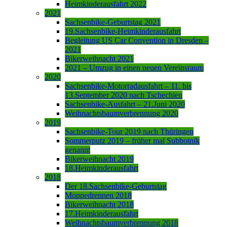
Heimkinderausfahrt 2022
2021
Sachsenbike-Geburtstag 2021
19.Sachsenbike-Heimkinderausfahrt
Begleitung US Car Convention in Dresden –
2021
Bikerweihnacht 2021
2021 – Umzug in einen neuen Vereinsraum
2020
Sachsenbike-Motorradausfahrt – 11. bis
13.September 2020 nach Tschechien
Sachsenbike-Ausfahrt – 21.Juni 2020
Weihnachtsbaumverbrennung 2020
2019
Sachsenbike-Tour 2019 nach Thüringen
Sommerputz 2019 – früher mal Subbotnik
genannt
Bikerweihnacht 2019
18.Heimkinderausfahrt
2018
Der 18.Sachsenbike-Geburtstag
Moppedrennen 2018
Bikerweihnacht 2018
17.Heimkinderausfahrt
Weihnachtsbaumverbrennung 2018