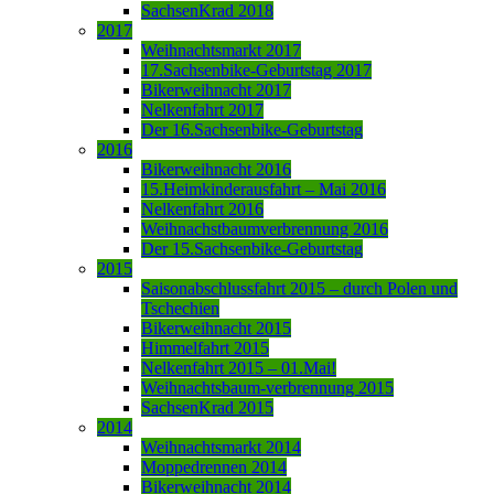
SachsenKrad 2018
2017
Weihnachtsmarkt 2017
17.Sachsenbike-Geburtstag 2017
Bikerweihnacht 2017
Nelkenfahrt 2017
Der 16.Sachsenbike-Geburtstag
2016
Bikerweihnacht 2016
15.Heimkinderausfahrt – Mai 2016
Nelkenfahrt 2016
Weihnachstbaumverbrennung 2016
Der 15.Sachsenbike-Geburtstag
2015
Saisonabschlussfahrt 2015 – durch Polen und
Tschechien
Bikerweihnacht 2015
Himmelfahrt 2015
Nelkenfahrt 2015 – 01.Mai!
Weihnachtsbaum-verbrennung 2015
SachsenKrad 2015
2014
Weihnachtsmarkt 2014
Moppedrennen 2014
Bikerweihnacht 2014