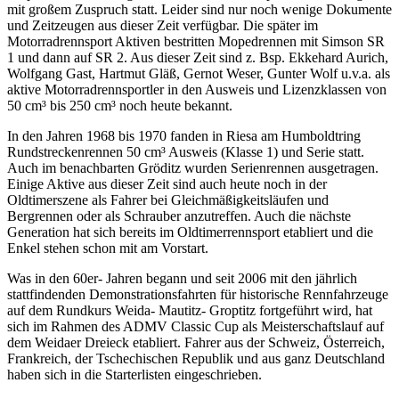
mit großem Zuspruch statt. Leider sind nur noch wenige Dokumente
und Zeitzeugen aus dieser Zeit verfügbar. Die später im
Motorradrennsport Aktiven bestritten Mopedrennen mit Simson SR
1 und dann auf SR 2. Aus dieser Zeit sind z. Bsp. Ekkehard Aurich,
Wolfgang Gast, Hartmut Gläß, Gernot Weser, Gunter Wolf u.v.a. als
aktive Motorradrennsportler in den Ausweis und Lizenzklassen von
50 cm³ bis 250 cm³ noch heute bekannt.
In den Jahren 1968 bis 1970 fanden in Riesa am Humboldtring
Rundstreckenrennen 50 cm³ Ausweis (Klasse 1) und Serie statt.
Auch im benachbarten Gröditz wurden Serienrennen ausgetragen.
Einige Aktive aus dieser Zeit sind auch heute noch in der
Oldtimerszene als Fahrer bei Gleichmäßigkeitsläufen und
Bergrennen oder als Schrauber anzutreffen. Auch die nächste
Generation hat sich bereits im Oldtimerrennsport etabliert und die
Enkel stehen schon mit am Vorstart.
Was in den 60er- Jahren begann und seit 2006 mit den jährlich
stattfindenden Demonstrationsfahrten für historische Rennfahrzeuge
auf dem Rundkurs Weida- Mautitz- Groptitz fortgeführt wird, hat
sich im Rahmen des ADMV Classic Cup als Meisterschaftslauf auf
dem Weidaer Dreieck etabliert. Fahrer aus der Schweiz, Österreich,
Frankreich, der Tschechischen Republik und aus ganz Deutschland
haben sich in die Starterlisten eingeschrieben.