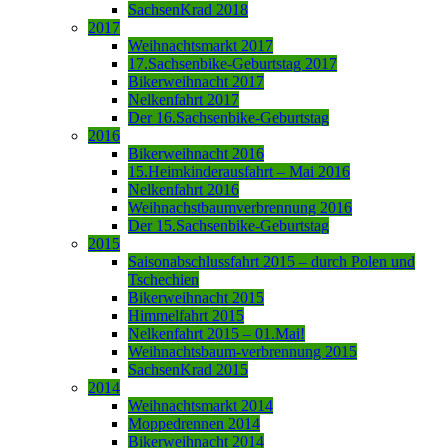
SachsenKrad 2018
2017
Weihnachtsmarkt 2017
17.Sachsenbike-Geburtstag 2017
Bikerweihnacht 2017
Nelkenfahrt 2017
Der 16.Sachsenbike-Geburtstag
2016
Bikerweihnacht 2016
15.Heimkinderausfahrt – Mai 2016
Nelkenfahrt 2016
Weihnachstbaumverbrennung 2016
Der 15.Sachsenbike-Geburtstag
2015
Saisonabschlussfahrt 2015 – durch Polen und
Tschechien
Bikerweihnacht 2015
Himmelfahrt 2015
Nelkenfahrt 2015 – 01.Mai!
Weihnachtsbaum-verbrennung 2015
SachsenKrad 2015
2014
Weihnachtsmarkt 2014
Moppedrennen 2014
Bikerweihnacht 2014