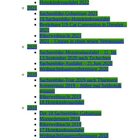
Heimkinderausfahrt 2022
2021
Sachsenbike-Geburtstag 2021
19.Sachsenbike-Heimkinderausfahrt
Begleitung US Car Convention in Dresden –
2021
Bikerweihnacht 2021
2021 – Umzug in einen neuen Vereinsraum
2020
Sachsenbike-Motorradausfahrt – 11. bis
13.September 2020 nach Tschechien
Sachsenbike-Ausfahrt – 21.Juni 2020
Weihnachtsbaumverbrennung 2020
2019
Sachsenbike-Tour 2019 nach Thüringen
Sommerputz 2019 – früher mal Subbotnik
genannt
Bikerweihnacht 2019
18.Heimkinderausfahrt
2018
Der 18.Sachsenbike-Geburtstag
Moppedrennen 2018
Bikerweihnacht 2018
17.Heimkinderausfahrt
Weihnachtsbaumverbrennung 2018