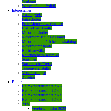
Werbung
Wirtschaft und Politik
Interessantes
Ausflugziele
Fahrschulen
Freie Motorradwerkstätten
Hotels/Unterkünfte
Motorradhändler
Motorradreisen ins Ausland
Motorradrenn- / sicherheitstrainings
Motorradtransporte
Rechtsanwälte
Reifendienste/Hersteller
Sonstiges
Stammtische/Treffs
Tourenveranstalter
Versicherungen
Zubehör
Bilder
Heimkinderausfahrt 2026
Heimkinderausfahrt 2025
Heimkinderausfahrt 2024
Heimkinderausfahrt 2023
2022
Vereinssausfahrt 2022