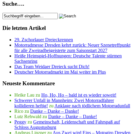
Suche….
Die letzten Artikel
29. Zschorlauer Dreieckrennen
Motorradmesse Dresden kehrt zurück: Neuer Szenetreffpunkt
für alle Zweiradbeigeisterte zum Saisonstart 2027
Heiße Heimspiel-Hoffnungen: Deutsche Talente stürmen
Sachsenring
Das Team Weidaer Dreieck sucht Dich!
Deutscher Motorradmarkt im Mai weiter im Plus
Neueste Kommentare
Heike Lau
zu
Ho, Ho, Ho – bald ist es wieder soweit!
Schwerer Unfall in Mannheim: Zwei Motorradfahrer
kollidieren heftig!
zu
Anklage nach tödlichem Motorradunfall
Rico
zu
Danke – Danke – Danke!
Lutz Rehwald
zu
Danke – Danke – Danke!
Peggy
zu
Gemeinschaft, Leidenschaft und Fahrspaß auf
Schloss Augustusburg
Andreas Linzner
zu
Aus Zwei wird Eins – Motogiro Dresden