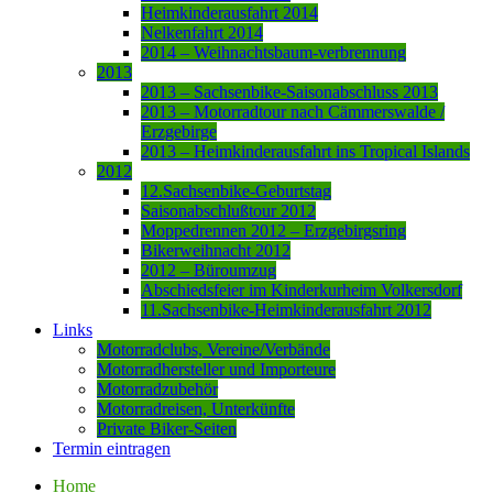
Heimkinderausfahrt 2014
Nelkenfahrt 2014
2014 – Weihnachtsbaum-verbrennung
2013
2013 – Sachsenbike-Saisonabschluss 2013
2013 – Motorradtour nach Cämmerswalde /
Erzgebirge
2013 – Heimkinderausfahrt ins Tropical Islands
2012
12.Sachsenbike-Geburtstag
Saisonabschlußtour 2012
Moppedrennen 2012 – Erzgebirgsring
Bikerweihnacht 2012
2012 – Büroumzug
Abschiedsfeier im Kinderkurheim Volkersdorf
11.Sachsenbike-Heimkinderausfahrt 2012
Links
Motorradclubs, Vereine/Verbände
Motorradhersteller und Importeure
Motorradzubehör
Motorradreisen, Unterkünfte
Private Biker-Seiten
Termin eintragen
Home