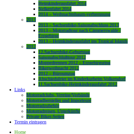
Heimkinderausfahrt 2014
Nelkenfahrt 2014
2014 – Weihnachtsbaum-verbrennung
2013
2013 – Sachsenbike-Saisonabschluss 2013
2013 – Motorradtour nach Cämmerswalde /
Erzgebirge
2013 – Heimkinderausfahrt ins Tropical Islands
2012
12.Sachsenbike-Geburtstag
Saisonabschlußtour 2012
Moppedrennen 2012 – Erzgebirgsring
Bikerweihnacht 2012
2012 – Büroumzug
Abschiedsfeier im Kinderkurheim Volkersdorf
11.Sachsenbike-Heimkinderausfahrt 2012
Links
Motorradclubs, Vereine/Verbände
Motorradhersteller und Importeure
Motorradzubehör
Motorradreisen, Unterkünfte
Private Biker-Seiten
Termin eintragen
Home