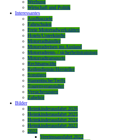
Werbung
Wirtschaft und Politik
Interessantes
Ausflugziele
Fahrschulen
Freie Motorradwerkstätten
Hotels/Unterkünfte
Motorradhändler
Motorradreisen ins Ausland
Motorradrenn- / sicherheitstrainings
Motorradtransporte
Rechtsanwälte
Reifendienste/Hersteller
Sonstiges
Stammtische/Treffs
Tourenveranstalter
Versicherungen
Zubehör
Bilder
Heimkinderausfahrt 2026
Heimkinderausfahrt 2025
Heimkinderausfahrt 2024
Heimkinderausfahrt 2023
2022
Vereinssausfahrt 2022