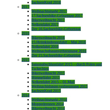
SachsenKrad 2018
2017
Weihnachtsmarkt 2017
17.Sachsenbike-Geburtstag 2017
Bikerweihnacht 2017
Nelkenfahrt 2017
Der 16.Sachsenbike-Geburtstag
2016
Bikerweihnacht 2016
15.Heimkinderausfahrt – Mai 2016
Nelkenfahrt 2016
Weihnachstbaumverbrennung 2016
Der 15.Sachsenbike-Geburtstag
2015
Saisonabschlussfahrt 2015 – durch Polen und
Tschechien
Bikerweihnacht 2015
Himmelfahrt 2015
Nelkenfahrt 2015 – 01.Mai!
Weihnachtsbaum-verbrennung 2015
SachsenKrad 2015
2014
Weihnachtsmarkt 2014
Moppedrennen 2014
Bikerweihnacht 2014