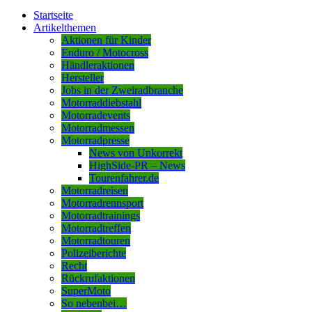
Startseite
Artikelthemen
Aktionen für Kinder
Enduro / Motocross
Händleraktionen
Hersteller
Jobs in der Zweiradbranche
Motorraddiebstahl
Motorradevents
Motorradmessen
Motorradpresse
News von Unkorrekt
HighSide-PR – News
Tourenfahrer.de
Motorradreisen
Motorradrennsport
Motorradtrainings
Motorradtreffen
Motorradtouren
Polizeiberichte
Recht
Rückrufaktionen
SuperMoto
So nebenbei…