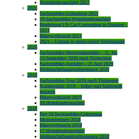
Heimkinderausfahrt 2022
2021
Sachsenbike-Geburtstag 2021
19.Sachsenbike-Heimkinderausfahrt
Begleitung US Car Convention in Dresden –
2021
Bikerweihnacht 2021
2021 – Umzug in einen neuen Vereinsraum
2020
Sachsenbike-Motorradausfahrt – 11. bis
13.September 2020 nach Tschechien
Sachsenbike-Ausfahrt – 21.Juni 2020
Weihnachtsbaumverbrennung 2020
2019
Sachsenbike-Tour 2019 nach Thüringen
Sommerputz 2019 – früher mal Subbotnik
genannt
Bikerweihnacht 2019
18.Heimkinderausfahrt
2018
Der 18.Sachsenbike-Geburtstag
Moppedrennen 2018
Bikerweihnacht 2018
17.Heimkinderausfahrt
Weihnachtsbaumverbrennung 2018