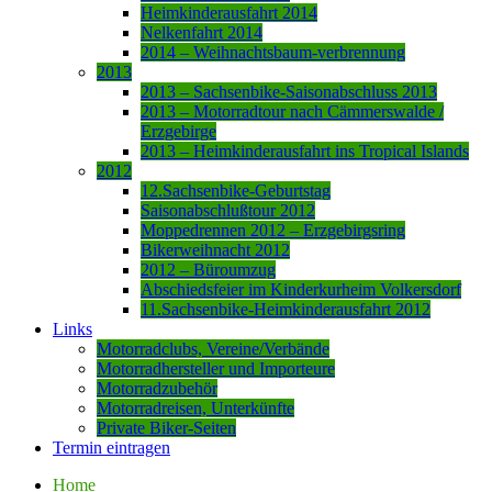
Heimkinderausfahrt 2014
Nelkenfahrt 2014
2014 – Weihnachtsbaum-verbrennung
2013
2013 – Sachsenbike-Saisonabschluss 2013
2013 – Motorradtour nach Cämmerswalde /
Erzgebirge
2013 – Heimkinderausfahrt ins Tropical Islands
2012
12.Sachsenbike-Geburtstag
Saisonabschlußtour 2012
Moppedrennen 2012 – Erzgebirgsring
Bikerweihnacht 2012
2012 – Büroumzug
Abschiedsfeier im Kinderkurheim Volkersdorf
11.Sachsenbike-Heimkinderausfahrt 2012
Links
Motorradclubs, Vereine/Verbände
Motorradhersteller und Importeure
Motorradzubehör
Motorradreisen, Unterkünfte
Private Biker-Seiten
Termin eintragen
Home