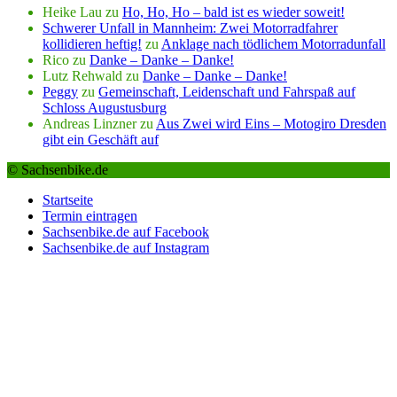
Heike Lau
zu
Ho, Ho, Ho – bald ist es wieder soweit!
Schwerer Unfall in Mannheim: Zwei Motorradfahrer
kollidieren heftig!
zu
Anklage nach tödlichem Motorradunfall
Rico
zu
Danke – Danke – Danke!
Lutz Rehwald
zu
Danke – Danke – Danke!
Peggy
zu
Gemeinschaft, Leidenschaft und Fahrspaß auf
Schloss Augustusburg
Andreas Linzner
zu
Aus Zwei wird Eins – Motogiro Dresden
gibt ein Geschäft auf
© Sachsenbike.de
Startseite
Termin eintragen
Sachsenbike.de auf Facebook
Sachsenbike.de auf Instagram