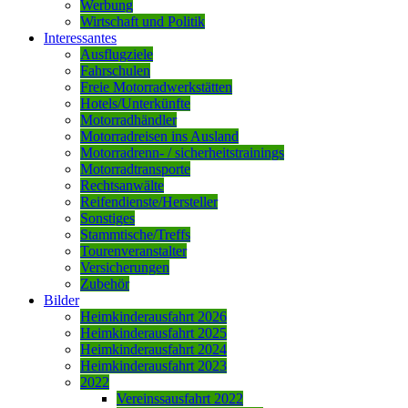
Werbung
Wirtschaft und Politik
Interessantes
Ausflugziele
Fahrschulen
Freie Motorradwerkstätten
Hotels/Unterkünfte
Motorradhändler
Motorradreisen ins Ausland
Motorradrenn- / sicherheitstrainings
Motorradtransporte
Rechtsanwälte
Reifendienste/Hersteller
Sonstiges
Stammtische/Treffs
Tourenveranstalter
Versicherungen
Zubehör
Bilder
Heimkinderausfahrt 2026
Heimkinderausfahrt 2025
Heimkinderausfahrt 2024
Heimkinderausfahrt 2023
2022
Vereinssausfahrt 2022