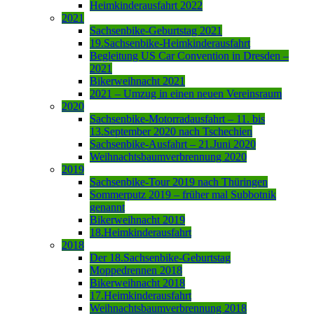
Heimkinderausfahrt 2022
2021
Sachsenbike-Geburtstag 2021
19.Sachsenbike-Heimkinderausfahrt
Begleitung US Car Convention in Dresden –
2021
Bikerweihnacht 2021
2021 – Umzug in einen neuen Vereinsraum
2020
Sachsenbike-Motorradausfahrt – 11. bis
13.September 2020 nach Tschechien
Sachsenbike-Ausfahrt – 21.Juni 2020
Weihnachtsbaumverbrennung 2020
2019
Sachsenbike-Tour 2019 nach Thüringen
Sommerputz 2019 – früher mal Subbotnik
genannt
Bikerweihnacht 2019
18.Heimkinderausfahrt
2018
Der 18.Sachsenbike-Geburtstag
Moppedrennen 2018
Bikerweihnacht 2018
17.Heimkinderausfahrt
Weihnachtsbaumverbrennung 2018