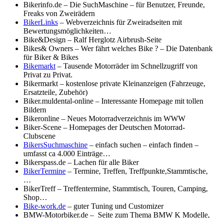
Bikerinfo.de – Die SuchMaschine – für Benutzer, Freunde,
Freaks von Zweirädern
BikerLinks
– Webverzeichnis für Zweiradseiten mit
Bewertungsmöglichkeiten…
Bike&Design – Ralf Herglotz Airbrush-Seite
Bikes& Owners – Wer fährt welches Bike ? – Die Datenbank
für Biker & Bikes
Bikemarkt
– Tausende Motorräder im Schnellzugriff von
Privat zu Privat.
Bikermarkt – kostenlose private Kleinanzeigen (Fahrzeuge,
Ersatzteile, Zubehör)
Biker.muldental-online – Interessante Homepage mit tollen
Bildern
Bikeronline – Neues Motorradverzeichnis im WWW
Biker-Scene – Homepages der Deutschen Motorrad-
Clubscene
BikersSuchmaschine
– einfach suchen – einfach finden –
umfasst ca 4.000 Einträge…
Bikerspass.de – Lachen für alle Biker
BikerTermine
– Termine, Treffen, Treffpunkte,Stammtische,
…
BikerTreff – Treffentermine, Stammtisch, Touren, Camping,
Shop…
Bike-work.de
– guter Tuning und Customizer
BMW-Motorbiker.de – Seite zum Thema BMW K Modelle,