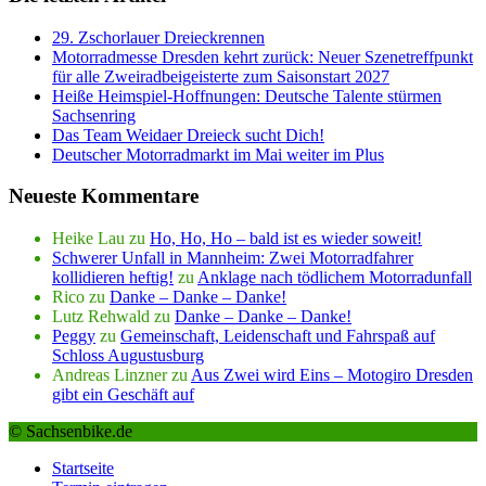
29. Zschorlauer Dreieckrennen
Motorradmesse Dresden kehrt zurück: Neuer Szenetreffpunkt
für alle Zweiradbeigeisterte zum Saisonstart 2027
Heiße Heimspiel-Hoffnungen: Deutsche Talente stürmen
Sachsenring
Das Team Weidaer Dreieck sucht Dich!
Deutscher Motorradmarkt im Mai weiter im Plus
Neueste Kommentare
Heike Lau
zu
Ho, Ho, Ho – bald ist es wieder soweit!
Schwerer Unfall in Mannheim: Zwei Motorradfahrer
kollidieren heftig!
zu
Anklage nach tödlichem Motorradunfall
Rico
zu
Danke – Danke – Danke!
Lutz Rehwald
zu
Danke – Danke – Danke!
Peggy
zu
Gemeinschaft, Leidenschaft und Fahrspaß auf
Schloss Augustusburg
Andreas Linzner
zu
Aus Zwei wird Eins – Motogiro Dresden
gibt ein Geschäft auf
© Sachsenbike.de
Startseite