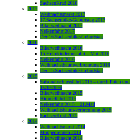
SachsenKrad 2018
2017
Weihnachtsmarkt 2017
17.Sachsenbike-Geburtstag 2017
Bikerweihnacht 2017
Nelkenfahrt 2017
Der 16.Sachsenbike-Geburtstag
2016
Bikerweihnacht 2016
15.Heimkinderausfahrt – Mai 2016
Nelkenfahrt 2016
Weihnachstbaumverbrennung 2016
Der 15.Sachsenbike-Geburtstag
2015
Saisonabschlussfahrt 2015 – durch Polen und
Tschechien
Bikerweihnacht 2015
Himmelfahrt 2015
Nelkenfahrt 2015 – 01.Mai!
Weihnachtsbaum-verbrennung 2015
SachsenKrad 2015
2014
Weihnachtsmarkt 2014
Moppedrennen 2014
Bikerweihnacht 2014