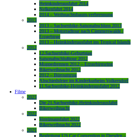
Heimkinderausfahrt 2014
Nelkenfahrt 2014
2014 – Weihnachtsbaum-verbrennung
2013
2013 – Sachsenbike-Saisonabschluss 2013
2013 – Motorradtour nach Cämmerswalde /
Erzgebirge
2013 – Heimkinderausfahrt ins Tropical Islands
2012
12.Sachsenbike-Geburtstag
Saisonabschlußtour 2012
Moppedrennen 2012 – Erzgebirgsring
Bikerweihnacht 2012
2012 – Büroumzug
Abschiedsfeier im Kinderkurheim Volkersdorf
11.Sachsenbike-Heimkinderausfahrt 2012
Filme
2023
Die 21.Sachsenbike-Heimkinderausfahrt
Bikerweihnacht
2022
Vereinsausfahrt 2022
Bikerweihnacht 2022
2021
Begleitung US Car Convention in Dresden –