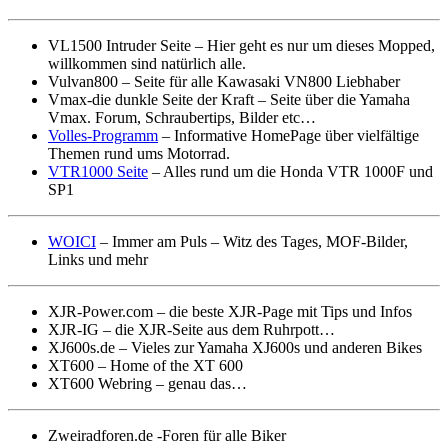
VL1500 Intruder Seite – Hier geht es nur um dieses Mopped,
willkommen sind natürlich alle.
Vulvan800 – Seite für alle Kawasaki VN800 Liebhaber
Vmax-die dunkle Seite der Kraft – Seite über die Yamaha
Vmax. Forum, Schraubertips, Bilder etc…
Volles-Programm
– Informative HomePage über vielfältige
Themen rund ums Motorrad.
VTR1000 Seite
– Alles rund um die Honda VTR 1000F und
SP1
WOICI
– Immer am Puls – Witz des Tages, MOF-Bilder,
Links und mehr
XJR-Power.com – die beste XJR-Page mit Tips und Infos
XJR-IG – die XJR-Seite aus dem Ruhrpott…
XJ600s.de – Vieles zur Yamaha XJ600s und anderen Bikes
XT600 – Home of the XT 600
XT600 Webring – genau das…
Zweiradforen.de -Foren für alle Biker