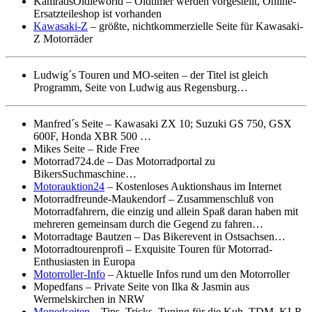
KamradsOldieworld – Oldtimer werden vorgestellt, Online-
Ersatzteileshop ist vorhanden
Kawasaki-Z
– größte, nichtkommerzielle Seite für Kawasaki-
Z Motorräder
Ludwig´s Touren und MO-seiten – der Titel ist gleich
Programm, Seite von Ludwig aus Regensburg…
Manfred´s Seite – Kawasaki ZX 10; Suzuki GS 750, GSX
600F, Honda XBR 500 …
Mikes Seite – Ride Free
Motorrad724.de – Das Motorradportal zu
BikersSuchmaschine…
Motorauktion24
– Kostenloses Auktionshaus im Internet
Motorradfreunde-Maukendorf – Zusammenschluß von
Motorradfahrern, die einzig und allein Spaß daran haben mit
mehreren gemeinsam durch die Gegend zu fahren…
Motorradtage Bautzen – Das Bikerevent in Ostsachsen…
Motorradtourenprofi – Exquisite Touren für Motorrad-
Enthusiasten in Europa
Motorroller-Info
– Aktuelle Infos rund um den Motorroller
Mopedfans – Private Seite von Ilka & Jasmin aus
Wermelskirchen in NRW
Mopedseiten
– Tips, Tricks, Tuning für die Kuh, TDM, KLR,