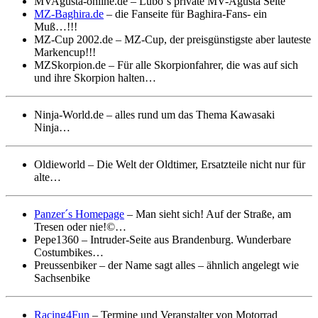
MVAgusta-online.de – Lubo´s private MV-Agusta Seite
MZ-Baghira.de
– die Fanseite für Baghira-Fans- ein
Muß…!!!
MZ-Cup 2002.de – MZ-Cup, der preisgünstigste aber lauteste
Markencup!!!
MZSkorpion.de – Für alle Skorpionfahrer, die was auf sich
und ihre Skorpion halten…
Ninja-World.de – alles rund um das Thema Kawasaki
Ninja…
Oldieworld – Die Welt der Oldtimer, Ersatzteile nicht nur für
alte…
Panzer´s Homepage
– Man sieht sich! Auf der Straße, am
Tresen oder nie!©…
Pepe1360 – Intruder-Seite aus Brandenburg. Wunderbare
Costumbikes…
Preussenbiker – der Name sagt alles – ähnlich angelegt wie
Sachsenbike
Racing4Fun
– Termine und Veranstalter von Motorrad