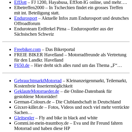
EffJott
– FJ 1200, Hayabusa, EffJott-IG online, und mehr….
Elbetreffen2000 – In Tschechien findet ein grosses Treffen
mit int. Beteiligung statt.
Endurosport
– Aktuelle Infos zum Endurosport und deutsches
Offroadforum
Enduroteam Erdferkel Pirna – Endurosportler aus der
Sächsischen Schweiz
Freebiker.com
– Das Bikerportal
FREIE BIKER Havelland – Motorradfreunde als Vertretung
für den Landkr. Havelland
F650.de
– Hier dreht sich alles rund um das Thema „F“…
GebrauchtmarktMotorrad
– Kleinanzeigenmarkt, Teilemarkt,
Kostenfreie Inseriermöglichkeit
GeklauteMotorraeder.de
– die Online-Datenbank für
gestohlene Motorräder!
German-Colours.de – Die Clublandschaft in Deutschland
Gixxer-killer.de – Fotos, Videos und noch viel mehr verrückte
Sachen…
Gleitsegler
– Fly and bike in black and white
Gommi.ist-mein-traumboy.de – Eva und ihr Freund fahren
Motorrad und haben diese HP