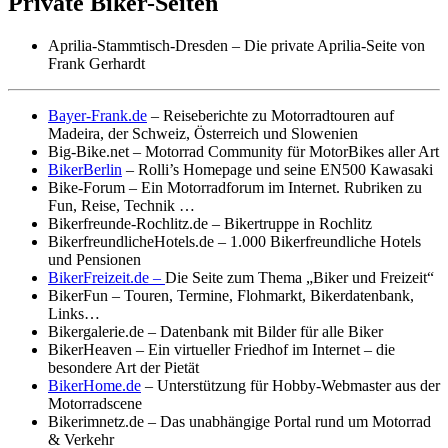
Private Biker-Seiten
Aprilia-Stammtisch-Dresden – Die private Aprilia-Seite von
Frank Gerhardt
Bayer-Frank.de
– Reiseberichte zu Motorradtouren auf
Madeira, der Schweiz, Österreich und Slowenien
Big-Bike.net – Motorrad Community für MotorBikes aller Art
BikerBerlin
– Rolli’s Homepage und seine EN500 Kawasaki
Bike-Forum – Ein Motorradforum im Internet. Rubriken zu
Fun, Reise, Technik …
Bikerfreunde-Rochlitz.de – Bikertruppe in Rochlitz
BikerfreundlicheHotels.de – 1.000 Bikerfreundliche Hotels
und Pensionen
BikerFreizeit.de –
Die Seite zum Thema „Biker und Freizeit“
BikerFun – Touren, Termine, Flohmarkt, Bikerdatenbank,
Links…
Bikergalerie.de – Datenbank mit Bilder für alle Biker
BikerHeaven – Ein virtueller Friedhof im Internet – die
besondere Art der Pietät
BikerHome.de
– Unterstützung für Hobby-Webmaster aus der
Motorradscene
Bikerimnetz.de – Das unabhängige Portal rund um Motorrad
& Verkehr