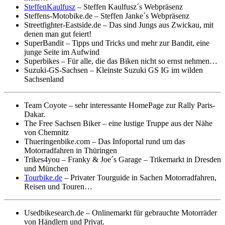
SteffenKaulfusz
– Steffen Kaulfusz´s Webpräsenz
Steffens-Motobike.de – Steffen Janke´s Webpräsenz
Streetfighter-Eastside.de – Das sind Jungs aus Zwickau, mit
denen man gut feiert!
SuperBandit – Tipps und Tricks und mehr zur Bandit, eine
junge Seite im Aufwind
Superbikes – Für alle, die das Biken nicht so ernst nehmen…
Suzuki-GS-Sachsen – Kleinste Suzuki GS IG im wilden
Sachsenland
Team Coyote – sehr interessante HomePage zur Rally Paris-
Dakar.
The Free Sachsen Biker – eine lustige Truppe aus der Nähe
von Chemnitz
Thueringenbike.com – Das Infoportal rund um das
Motorradfahren in Thüringen
Trikes4you – Franky & Joe´s Garage – Trikemarkt in Dresden
und München
Tourbike.de
– Privater Tourguide in Sachen Motorradfahren,
Reisen und Touren…
Usedbikesearch.de – Onlinemarkt für gebrauchte Motorräder
von Händlern und Privat.