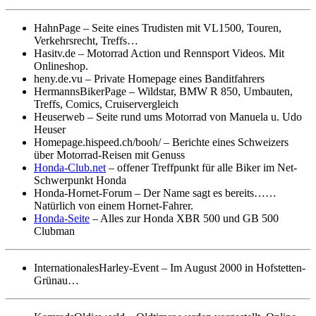
HahnPage – Seite eines Trudisten mit VL1500, Touren,
Verkehrsrecht, Treffs…
Hasitv.de – Motorrad Action und Rennsport Videos. Mit
Onlineshop.
heny.de.vu – Private Homepage eines Banditfahrers
HermannsBikerPage – Wildstar, BMW R 850, Umbauten,
Treffs, Comics, Cruiservergleich
Heuserweb – Seite rund ums Motorrad von Manuela u. Udo
Heuser
Homepage.hispeed.ch/booh/ – Berichte eines Schweizers
über Motorrad-Reisen mit Genuss
Honda-Club.net
– offener Treffpunkt für alle Biker im Net-
Schwerpunkt Honda
Honda-Hornet-Forum – Der Name sagt es bereits……
Natürlich von einem Hornet-Fahrer.
Honda-Seite
– Alles zur Honda XBR 500 und GB 500
Clubman
InternationalesHarley-Event – Im August 2000 in Hofstetten-
Grünau…