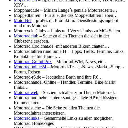
XRV…
Mopphardt.de – Miriam Lange´s geniale Motorradseite…
Moppedfahren – Für alle, die das Moppedfahren lieben…
Moto-Net
– großes dt. Produkt- u. Dienstleistungsangebot
rund ums Motorrad
Motorcycle Clubs – Links und Verzeichniss zu MC- Seiten
Motorradclub
– Seite zu allen Themen die sich in der
Clubszene ergeben.
Motorrad.Coolchat.de -mit anderen Bikern chatten…
Motorradfahren rund um HH – Tipps, Treffs, Termine, Links,
Kontaktliste für Touren…
Motorrad Grand Prix
– Motorrad-WM, News, etc…
Motorradonline24
– Motorrad-Tests, -News, -Markt, -Shop, -
Forum, Reisen
Motorrad-r6.de – Jacqueline Barth und ihre R6…
Motorradhandel-Online – Händler, Termine, Bike-Markt,
Links…
Motorradweb
– So ziemlich alles zum Thema Motorrad.
Motorradundmehr – Interessant gestaltete HP mit bissigen
Kommentaren…
Motorradsuche – Die Seite zu allen Themen die
Motorradfahrer interessieren.
Motorradlinks
– Gesammelte Links zu allen möglichen
Motorrad-HomePages