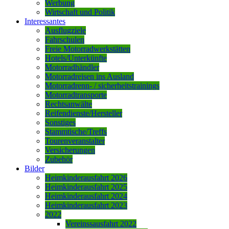
Werbung
Wirtschaft und Politik
Interessantes
Ausflugziele
Fahrschulen
Freie Motorradwerkstätten
Hotels/Unterkünfte
Motorradhändler
Motorradreisen ins Ausland
Motorradrenn- / sicherheitstrainings
Motorradtransporte
Rechtsanwälte
Reifendienste/Hersteller
Sonstiges
Stammtische/Treffs
Tourenveranstalter
Versicherungen
Zubehör
Bilder
Heimkinderausfahrt 2026
Heimkinderausfahrt 2025
Heimkinderausfahrt 2024
Heimkinderausfahrt 2023
2022
Vereinssausfahrt 2022