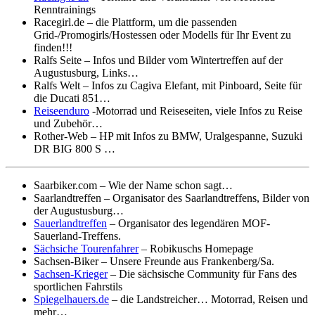
Renntrainings
Racegirl.de – die Plattform, um die passenden
Grid-/Promogirls/Hostessen oder Modells für Ihr Event zu
finden!!!
Ralfs Seite – Infos und Bilder vom Wintertreffen auf der
Augustusburg, Links…
Ralfs Welt – Infos zu Cagiva Elefant, mit Pinboard, Seite für
die Ducati 851…
Reiseenduro
-Motorrad und Reiseseiten, viele Infos zu Reise
und Zubehör…
Rother-Web – HP mit Infos zu BMW, Uralgespanne, Suzuki
DR BIG 800 S …
Saarbiker.com – Wie der Name schon sagt…
Saarlandtreffen – Organisator des Saarlandtreffens, Bilder von
der Augustusburg…
Sauerlandtreffen
– Organisator des legendären MOF-
Sauerland-Treffens.
Sächsiche Tourenfahrer
– Robikuschs Homepage
Sachsen-Biker – Unsere Freunde aus Frankenberg/Sa.
Sachsen-Krieger
– Die sächsische Community für Fans des
sportlichen Fahrstils
Spiegelhauers.de
– die Landstreicher… Motorrad, Reisen und
mehr…