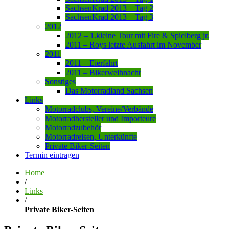
SachsenKrad 2013 – Tag 2
SachsenKrad 2013 – Tag 3
2012
2012 – 1.kleine Tour mit Fire & Spielberg jr.
2011 – Roys letzte Ausfahrt im November
2011
2011 – Eierfahrt
2011 – Bikerweihnacht
Sonstiges
Das Motorradland Sachsen
Links
Motorradclubs, Vereine/Verbände
Motorradhersteller und Importeure
Motorradzubehör
Motorradreisen, Unterkünfte
Private Biker-Seiten
Termin eintragen
Home
/
Links
/
Private Biker-Seiten