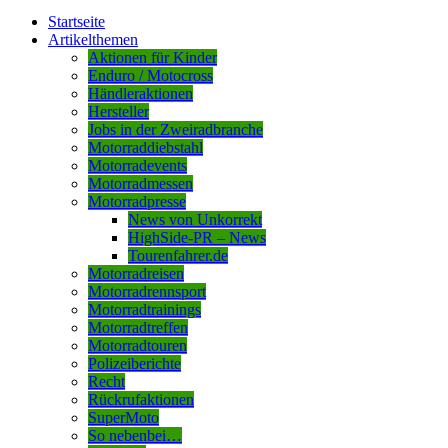
Startseite
Artikelthemen
Aktionen für Kinder
Enduro / Motocross
Händleraktionen
Hersteller
Jobs in der Zweiradbranche
Motorraddiebstahl
Motorradevents
Motorradmessen
Motorradpresse
News von Unkorrekt
HighSide-PR – News
Tourenfahrer.de
Motorradreisen
Motorradrennsport
Motorradtrainings
Motorradtreffen
Motorradtouren
Polizeiberichte
Recht
Rückrufaktionen
SuperMoto
So nebenbei…