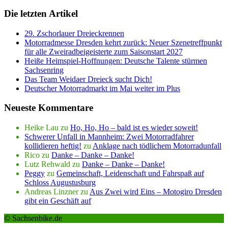
Die letzten Artikel
29. Zschorlauer Dreieckrennen
Motorradmesse Dresden kehrt zurück: Neuer Szenetreffpunkt
für alle Zweiradbeigeisterte zum Saisonstart 2027
Heiße Heimspiel-Hoffnungen: Deutsche Talente stürmen
Sachsenring
Das Team Weidaer Dreieck sucht Dich!
Deutscher Motorradmarkt im Mai weiter im Plus
Neueste Kommentare
Heike Lau
zu
Ho, Ho, Ho – bald ist es wieder soweit!
Schwerer Unfall in Mannheim: Zwei Motorradfahrer
kollidieren heftig!
zu
Anklage nach tödlichem Motorradunfall
Rico
zu
Danke – Danke – Danke!
Lutz Rehwald
zu
Danke – Danke – Danke!
Peggy
zu
Gemeinschaft, Leidenschaft und Fahrspaß auf
Schloss Augustusburg
Andreas Linzner
zu
Aus Zwei wird Eins – Motogiro Dresden
gibt ein Geschäft auf
© Sachsenbike.de