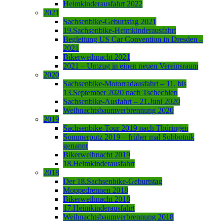
Heimkinderausfahrt 2022
2021
Sachsenbike-Geburtstag 2021
19.Sachsenbike-Heimkinderausfahrt
Begleitung US Car Convention in Dresden –
2021
Bikerweihnacht 2021
2021 – Umzug in einen neuen Vereinsraum
2020
Sachsenbike-Motorradausfahrt – 11. bis
13.September 2020 nach Tschechien
Sachsenbike-Ausfahrt – 21.Juni 2020
Weihnachtsbaumverbrennung 2020
2019
Sachsenbike-Tour 2019 nach Thüringen
Sommerputz 2019 – früher mal Subbotnik
genannt
Bikerweihnacht 2019
18.Heimkinderausfahrt
2018
Der 18.Sachsenbike-Geburtstag
Moppedrennen 2018
Bikerweihnacht 2018
17.Heimkinderausfahrt
Weihnachtsbaumverbrennung 2018