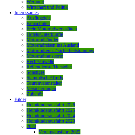
Werbung
Wirtschaft und Politik
Interessantes
Ausflugziele
Fahrschulen
Freie Motorradwerkstätten
Hotels/Unterkünfte
Motorradhändler
Motorradreisen ins Ausland
Motorradrenn- / sicherheitstrainings
Motorradtransporte
Rechtsanwälte
Reifendienste/Hersteller
Sonstiges
Stammtische/Treffs
Tourenveranstalter
Versicherungen
Zubehör
Bilder
Heimkinderausfahrt 2026
Heimkinderausfahrt 2025
Heimkinderausfahrt 2024
Heimkinderausfahrt 2023
2022
Vereinssausfahrt 2022