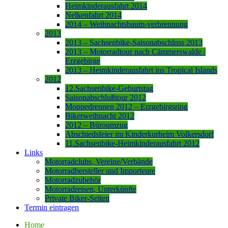
Heimkinderausfahrt 2014
Nelkenfahrt 2014
2014 – Weihnachtsbaum-verbrennung
2013
2013 – Sachsenbike-Saisonabschluss 2013
2013 – Motorradtour nach Cämmerswalde /
Erzgebirge
2013 – Heimkinderausfahrt ins Tropical Islands
2012
12.Sachsenbike-Geburtstag
Saisonabschlußtour 2012
Moppedrennen 2012 – Erzgebirgsring
Bikerweihnacht 2012
2012 – Büroumzug
Abschiedsfeier im Kinderkurheim Volkersdorf
11.Sachsenbike-Heimkinderausfahrt 2012
Links
Motorradclubs, Vereine/Verbände
Motorradhersteller und Importeure
Motorradzubehör
Motorradreisen, Unterkünfte
Private Biker-Seiten
Termin eintragen
Home