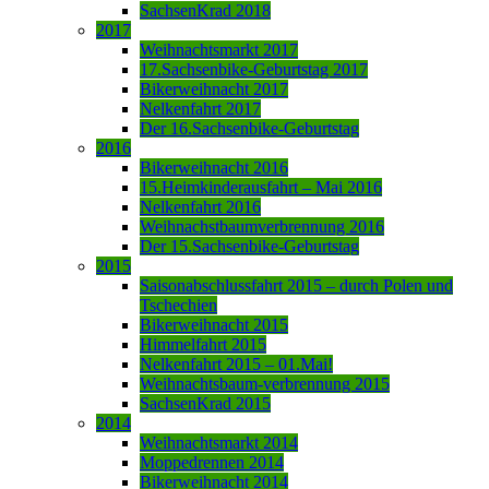
SachsenKrad 2018
2017
Weihnachtsmarkt 2017
17.Sachsenbike-Geburtstag 2017
Bikerweihnacht 2017
Nelkenfahrt 2017
Der 16.Sachsenbike-Geburtstag
2016
Bikerweihnacht 2016
15.Heimkinderausfahrt – Mai 2016
Nelkenfahrt 2016
Weihnachstbaumverbrennung 2016
Der 15.Sachsenbike-Geburtstag
2015
Saisonabschlussfahrt 2015 – durch Polen und
Tschechien
Bikerweihnacht 2015
Himmelfahrt 2015
Nelkenfahrt 2015 – 01.Mai!
Weihnachtsbaum-verbrennung 2015
SachsenKrad 2015
2014
Weihnachtsmarkt 2014
Moppedrennen 2014
Bikerweihnacht 2014