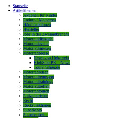
Startseite
Artikelthemen
Aktionen für Kinder
Enduro / Motocross
Händleraktionen
Hersteller
Jobs in der Zweiradbranche
Motorraddiebstahl
Motorradevents
Motorradmessen
Motorradpresse
News von Unkorrekt
HighSide-PR – News
Tourenfahrer.de
Motorradreisen
Motorradrennsport
Motorradtrainings
Motorradtreffen
Motorradtouren
Polizeiberichte
Recht
Rückrufaktionen
SuperMoto
So nebenbei…