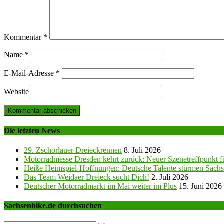
Kommentar
*
Name
*
E-Mail-Adresse
*
Website
Die letzten News
29. Zschorlauer Dreieckrennen
8. Juli 2026
Motorradmesse Dresden kehrt zurück: Neuer Szenetreffpunkt fü
Heiße Heimspiel-Hoffnungen: Deutsche Talente stürmen Sachs
Das Team Weidaer Dreieck sucht Dich!
2. Juli 2026
Deutscher Motorradmarkt im Mai weiter im Plus
15. Juni 2026
Sachsenbike.de durchsuchen