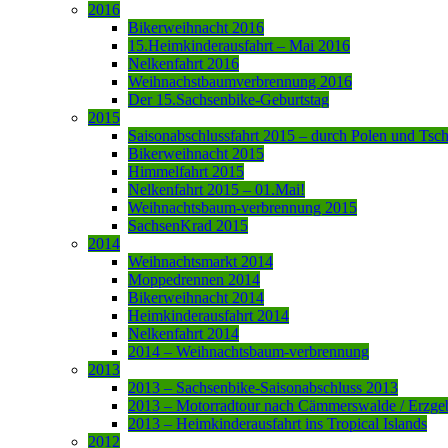
2016
Bikerweihnacht 2016
15.Heimkinderausfahrt – Mai 2016
Nelkenfahrt 2016
Weihnachstbaumverbrennung 2016
Der 15.Sachsenbike-Geburtstag
2015
Saisonabschlussfahrt 2015 – durch Polen und Tsc
Bikerweihnacht 2015
Himmelfahrt 2015
Nelkenfahrt 2015 – 01.Mai!
Weihnachtsbaum-verbrennung 2015
SachsenKrad 2015
2014
Weihnachtsmarkt 2014
Moppedrennen 2014
Bikerweihnacht 2014
Heimkinderausfahrt 2014
Nelkenfahrt 2014
2014 – Weihnachtsbaum-verbrennung
2013
2013 – Sachsenbike-Saisonabschluss 2013
2013 – Motorradtour nach Cämmerswalde / Erzge
2013 – Heimkinderausfahrt ins Tropical Islands
2012