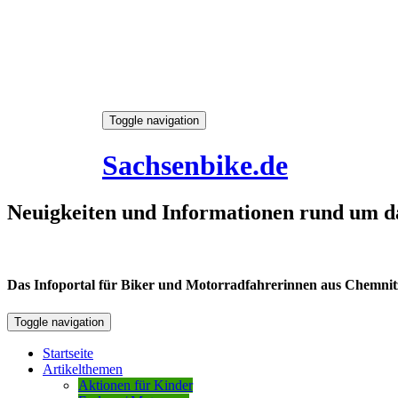
Skip
Toggle navigation
to
7. August 2026
content
Sachsenbike.de
Neuigkeiten und Informationen rund um d
Das Infoportal für Biker und Motorradfahrerinnen aus Chemnitz /
Toggle navigation
Startseite
Artikelthemen
Aktionen für Kinder