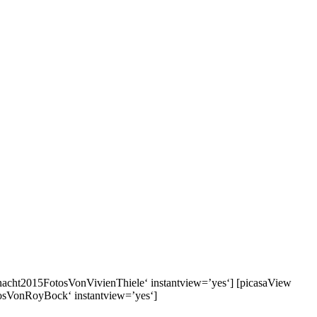
acht2015FotosVonVivienThiele‘ instantview=’yes‘] [picasaView
osVonRoyBock‘ instantview=’yes‘]