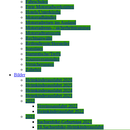
Fahrschulen
Freie Motorradwerkstätten
Hotels/Unterkünfte
Motorradhändler
Motorradreisen ins Ausland
Motorradrenn- / sicherheitstrainings
Motorradtransporte
Rechtsanwälte
Reifendienste/Hersteller
Sonstiges
Stammtische/Treffs
Tourenveranstalter
Versicherungen
Zubehör
Bilder
Heimkinderausfahrt 2026
Heimkinderausfahrt 2025
Heimkinderausfahrt 2024
Heimkinderausfahrt 2023
2022
Vereinssausfahrt 2022
Heimkinderausfahrt 2022
2021
Sachsenbike-Geburtstag 2021
19.Sachsenbike-Heimkinderausfahrt