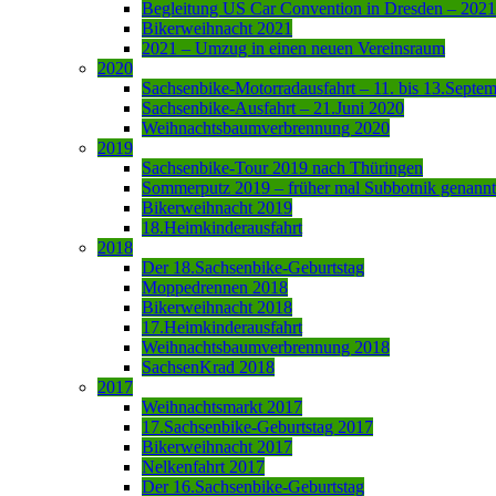
Begleitung US Car Convention in Dresden – 2021
Bikerweihnacht 2021
2021 – Umzug in einen neuen Vereinsraum
2020
Sachsenbike-Motorradausfahrt – 11. bis 13.Septe
Sachsenbike-Ausfahrt – 21.Juni 2020
Weihnachtsbaumverbrennung 2020
2019
Sachsenbike-Tour 2019 nach Thüringen
Sommerputz 2019 – früher mal Subbotnik genannt
Bikerweihnacht 2019
18.Heimkinderausfahrt
2018
Der 18.Sachsenbike-Geburtstag
Moppedrennen 2018
Bikerweihnacht 2018
17.Heimkinderausfahrt
Weihnachtsbaumverbrennung 2018
SachsenKrad 2018
2017
Weihnachtsmarkt 2017
17.Sachsenbike-Geburtstag 2017
Bikerweihnacht 2017
Nelkenfahrt 2017
Der 16.Sachsenbike-Geburtstag