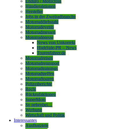
Enduro / Motocross
Händleraktionen
Hersteller
Jobs in der Zweiradbranche
Motorraddiebstahl
Motorradevents
Motorradmessen
Motorradpresse
News von Unkorrekt
HighSide-PR – News
Tourenfahrer.de
Motorradreisen
Motorradrennsport
Motorradtrainings
Motorradtreffen
Motorradtouren
Polizeiberichte
Recht
Rückrufaktionen
SuperMoto
So nebenbei…
Werbung
Wirtschaft und Politik
Interessantes
Ausflugziele