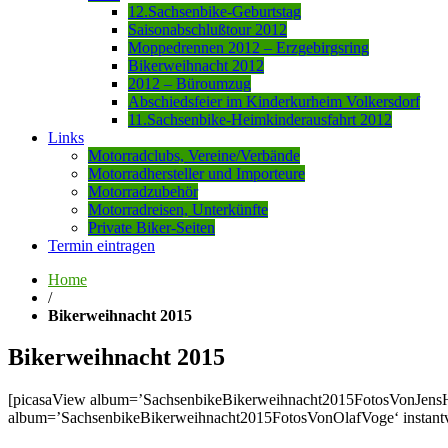
12.Sachsenbike-Geburtstag
Saisonabschlußtour 2012
Moppedrennen 2012 – Erzgebirgsring
Bikerweihnacht 2012
2012 – Büroumzug
Abschiedsfeier im Kinderkurheim Volkersdorf
11.Sachsenbike-Heimkinderausfahrt 2012
Links
Motorradclubs, Vereine/Verbände
Motorradhersteller und Importeure
Motorradzubehör
Motorradreisen, Unterkünfte
Private Biker-Seiten
Termin eintragen
Home
/
Bikerweihnacht 2015
Bikerweihnacht 2015
[picasaView album=’SachsenbikeBikerweihnacht2015FotosVonJensHel
album=’SachsenbikeBikerweihnacht2015FotosVonOlafVoge‘ instant