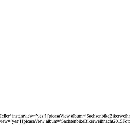
ler‘ instantview=’yes‘] [picasaView album=’SachsenbikeBikerweihn
view=’yes‘] [picasaView album=’SachsenbikeBikerweihnacht2015Fot