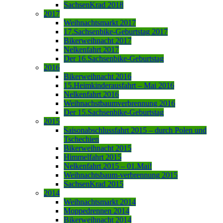
SachsenKrad 2018
2017
Weihnachtsmarkt 2017
17.Sachsenbike-Geburtstag 2017
Bikerweihnacht 2017
Nelkenfahrt 2017
Der 16.Sachsenbike-Geburtstag
2016
Bikerweihnacht 2016
15.Heimkinderausfahrt – Mai 2016
Nelkenfahrt 2016
Weihnachstbaumverbrennung 2016
Der 15.Sachsenbike-Geburtstag
2015
Saisonabschlussfahrt 2015 – durch Polen und
Tschechien
Bikerweihnacht 2015
Himmelfahrt 2015
Nelkenfahrt 2015 – 01.Mai!
Weihnachtsbaum-verbrennung 2015
SachsenKrad 2015
2014
Weihnachtsmarkt 2014
Moppedrennen 2014
Bikerweihnacht 2014