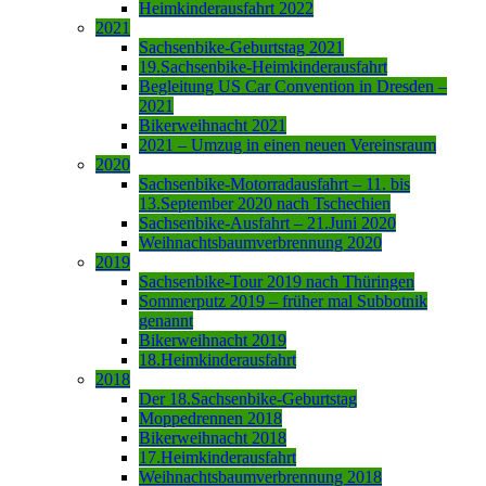
Heimkinderausfahrt 2022
2021
Sachsenbike-Geburtstag 2021
19.Sachsenbike-Heimkinderausfahrt
Begleitung US Car Convention in Dresden –
2021
Bikerweihnacht 2021
2021 – Umzug in einen neuen Vereinsraum
2020
Sachsenbike-Motorradausfahrt – 11. bis
13.September 2020 nach Tschechien
Sachsenbike-Ausfahrt – 21.Juni 2020
Weihnachtsbaumverbrennung 2020
2019
Sachsenbike-Tour 2019 nach Thüringen
Sommerputz 2019 – früher mal Subbotnik
genannt
Bikerweihnacht 2019
18.Heimkinderausfahrt
2018
Der 18.Sachsenbike-Geburtstag
Moppedrennen 2018
Bikerweihnacht 2018
17.Heimkinderausfahrt
Weihnachtsbaumverbrennung 2018