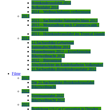
Heimkinderausfahrt 2014
Nelkenfahrt 2014
2014 – Weihnachtsbaum-verbrennung
2013
2013 – Sachsenbike-Saisonabschluss 2013
2013 – Motorradtour nach Cämmerswalde /
Erzgebirge
2013 – Heimkinderausfahrt ins Tropical Islands
2012
12.Sachsenbike-Geburtstag
Saisonabschlußtour 2012
Moppedrennen 2012 – Erzgebirgsring
Bikerweihnacht 2012
2012 – Büroumzug
Abschiedsfeier im Kinderkurheim Volkersdorf
11.Sachsenbike-Heimkinderausfahrt 2012
Filme
2023
Die 21.Sachsenbike-Heimkinderausfahrt
Bikerweihnacht
2022
Vereinsausfahrt 2022
Bikerweihnacht 2022
2021
Begleitung US Car Convention in Dresden –