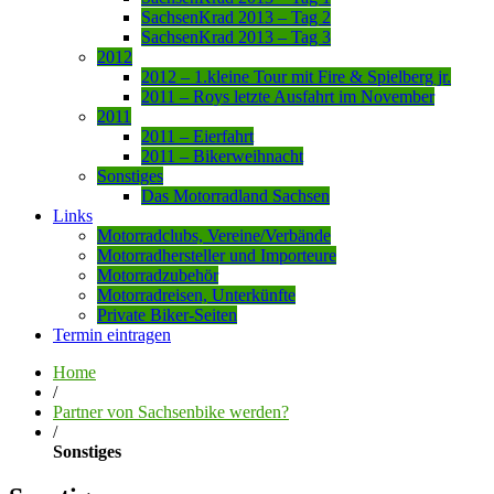
SachsenKrad 2013 – Tag 2
SachsenKrad 2013 – Tag 3
2012
2012 – 1.kleine Tour mit Fire & Spielberg jr.
2011 – Roys letzte Ausfahrt im November
2011
2011 – Eierfahrt
2011 – Bikerweihnacht
Sonstiges
Das Motorradland Sachsen
Links
Motorradclubs, Vereine/Verbände
Motorradhersteller und Importeure
Motorradzubehör
Motorradreisen, Unterkünfte
Private Biker-Seiten
Termin eintragen
Home
/
Partner von Sachsenbike werden?
/
Sonstiges