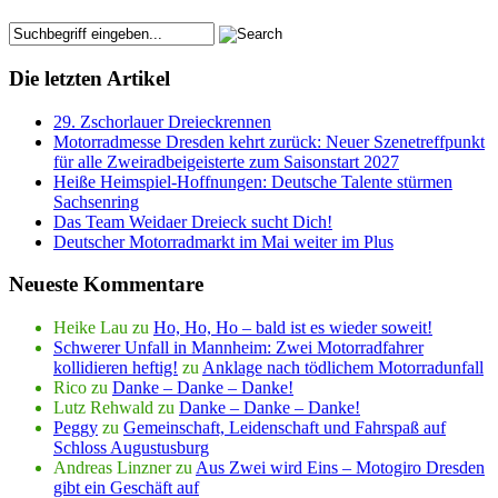
Die letzten Artikel
29. Zschorlauer Dreieckrennen
Motorradmesse Dresden kehrt zurück: Neuer Szenetreffpunkt
für alle Zweiradbeigeisterte zum Saisonstart 2027
Heiße Heimspiel-Hoffnungen: Deutsche Talente stürmen
Sachsenring
Das Team Weidaer Dreieck sucht Dich!
Deutscher Motorradmarkt im Mai weiter im Plus
Neueste Kommentare
Heike Lau
zu
Ho, Ho, Ho – bald ist es wieder soweit!
Schwerer Unfall in Mannheim: Zwei Motorradfahrer
kollidieren heftig!
zu
Anklage nach tödlichem Motorradunfall
Rico
zu
Danke – Danke – Danke!
Lutz Rehwald
zu
Danke – Danke – Danke!
Peggy
zu
Gemeinschaft, Leidenschaft und Fahrspaß auf
Schloss Augustusburg
Andreas Linzner
zu
Aus Zwei wird Eins – Motogiro Dresden
gibt ein Geschäft auf