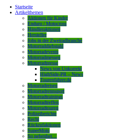
Startseite
Artikelthemen
Aktionen für Kinder
Enduro / Motocross
Händleraktionen
Hersteller
Jobs in der Zweiradbranche
Motorraddiebstahl
Motorradevents
Motorradmessen
Motorradpresse
News von Unkorrekt
HighSide-PR – News
Tourenfahrer.de
Motorradreisen
Motorradrennsport
Motorradtrainings
Motorradtreffen
Motorradtouren
Polizeiberichte
Recht
Rückrufaktionen
SuperMoto
So nebenbei…