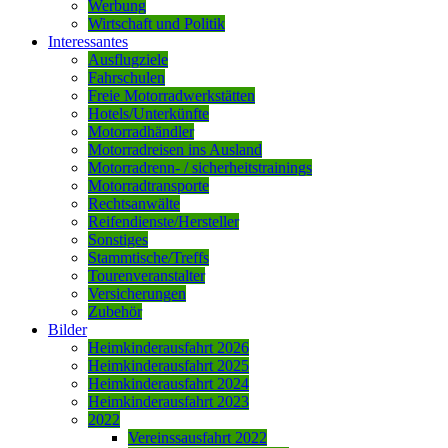
Werbung
Wirtschaft und Politik
Interessantes
Ausflugziele
Fahrschulen
Freie Motorradwerkstätten
Hotels/Unterkünfte
Motorradhändler
Motorradreisen ins Ausland
Motorradrenn- / sicherheitstrainings
Motorradtransporte
Rechtsanwälte
Reifendienste/Hersteller
Sonstiges
Stammtische/Treffs
Tourenveranstalter
Versicherungen
Zubehör
Bilder
Heimkinderausfahrt 2026
Heimkinderausfahrt 2025
Heimkinderausfahrt 2024
Heimkinderausfahrt 2023
2022
Vereinssausfahrt 2022