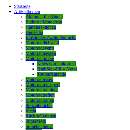
Startseite
Artikelthemen
Aktionen für Kinder
Enduro / Motocross
Händleraktionen
Hersteller
Jobs in der Zweiradbranche
Motorraddiebstahl
Motorradevents
Motorradmessen
Motorradpresse
News von Unkorrekt
HighSide-PR – News
Tourenfahrer.de
Motorradreisen
Motorradrennsport
Motorradtrainings
Motorradtreffen
Motorradtouren
Polizeiberichte
Recht
Rückrufaktionen
SuperMoto
So nebenbei…