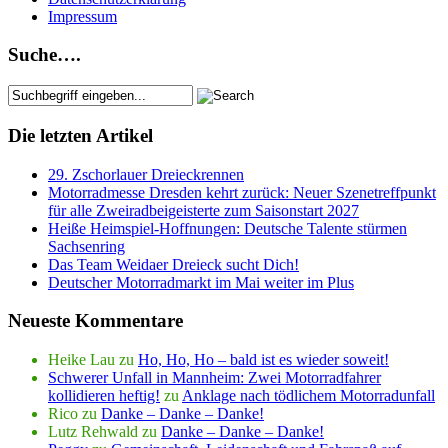
Impressum
Suche….
Die letzten Artikel
29. Zschorlauer Dreieckrennen
Motorradmesse Dresden kehrt zurück: Neuer Szenetreffpunkt
für alle Zweiradbeigeisterte zum Saisonstart 2027
Heiße Heimspiel-Hoffnungen: Deutsche Talente stürmen
Sachsenring
Das Team Weidaer Dreieck sucht Dich!
Deutscher Motorradmarkt im Mai weiter im Plus
Neueste Kommentare
Heike Lau
zu
Ho, Ho, Ho – bald ist es wieder soweit!
Schwerer Unfall in Mannheim: Zwei Motorradfahrer
kollidieren heftig!
zu
Anklage nach tödlichem Motorradunfall
Rico
zu
Danke – Danke – Danke!
Lutz Rehwald
zu
Danke – Danke – Danke!