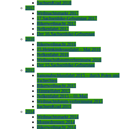
SachsenKrad 2018
2017
Weihnachtsmarkt 2017
17.Sachsenbike-Geburtstag 2017
Bikerweihnacht 2017
Nelkenfahrt 2017
Der 16.Sachsenbike-Geburtstag
2016
Bikerweihnacht 2016
15.Heimkinderausfahrt – Mai 2016
Nelkenfahrt 2016
Weihnachstbaumverbrennung 2016
Der 15.Sachsenbike-Geburtstag
2015
Saisonabschlussfahrt 2015 – durch Polen und
Tschechien
Bikerweihnacht 2015
Himmelfahrt 2015
Nelkenfahrt 2015 – 01.Mai!
Weihnachtsbaum-verbrennung 2015
SachsenKrad 2015
2014
Weihnachtsmarkt 2014
Moppedrennen 2014
Bikerweihnacht 2014