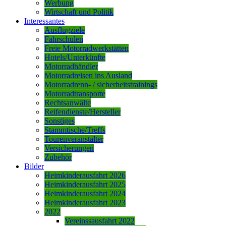
Werbung
Wirtschaft und Politik
Interessantes
Ausflugziele
Fahrschulen
Freie Motorradwerkstätten
Hotels/Unterkünfte
Motorradhändler
Motorradreisen ins Ausland
Motorradrenn- / sicherheitstrainings
Motorradtransporte
Rechtsanwälte
Reifendienste/Hersteller
Sonstiges
Stammtische/Treffs
Tourenveranstalter
Versicherungen
Zubehör
Bilder
Heimkinderausfahrt 2026
Heimkinderausfahrt 2025
Heimkinderausfahrt 2024
Heimkinderausfahrt 2023
2022
Vereinssausfahrt 2022