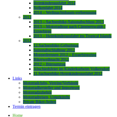
Heimkinderausfahrt 2014
Nelkenfahrt 2014
2014 – Weihnachtsbaum-verbrennung
2013
2013 – Sachsenbike-Saisonabschluss 2013
2013 – Motorradtour nach Cämmerswalde /
Erzgebirge
2013 – Heimkinderausfahrt ins Tropical Islands
2012
12.Sachsenbike-Geburtstag
Saisonabschlußtour 2012
Moppedrennen 2012 – Erzgebirgsring
Bikerweihnacht 2012
2012 – Büroumzug
Abschiedsfeier im Kinderkurheim Volkersdorf
11.Sachsenbike-Heimkinderausfahrt 2012
Links
Motorradclubs, Vereine/Verbände
Motorradhersteller und Importeure
Motorradzubehör
Motorradreisen, Unterkünfte
Private Biker-Seiten
Termin eintragen
Home