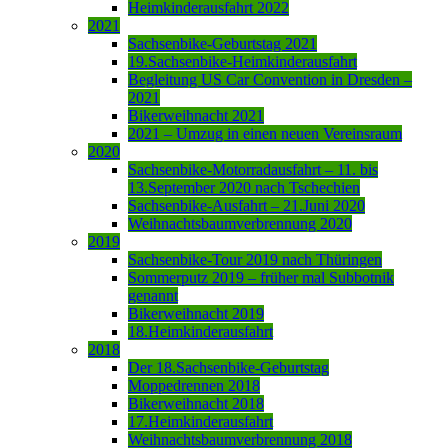
Heimkinderausfahrt 2022
2021
Sachsenbike-Geburtstag 2021
19.Sachsenbike-Heimkinderausfahrt
Begleitung US Car Convention in Dresden –
2021
Bikerweihnacht 2021
2021 – Umzug in einen neuen Vereinsraum
2020
Sachsenbike-Motorradausfahrt – 11. bis
13.September 2020 nach Tschechien
Sachsenbike-Ausfahrt – 21.Juni 2020
Weihnachtsbaumverbrennung 2020
2019
Sachsenbike-Tour 2019 nach Thüringen
Sommerputz 2019 – früher mal Subbotnik
genannt
Bikerweihnacht 2019
18.Heimkinderausfahrt
2018
Der 18.Sachsenbike-Geburtstag
Moppedrennen 2018
Bikerweihnacht 2018
17.Heimkinderausfahrt
Weihnachtsbaumverbrennung 2018