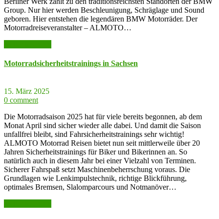
Berliner Werk zählt zu den traditionsreichsten Standorten der BMW
Group. Nur hier werden Beschleunigung, Schräglage und Sound
geboren. Hier entstehen die legendären BMW Motorräder. Der
Motorradreiseveranstalter – ALMOTO…
weiter lesen >>
Motorradsicherheitstrainings in Sachsen
15. März 2025
0 comment
Die Motorradsaison 2025 hat für viele bereits begonnen, ab dem
Monat April sind sicher wieder alle dabei. Und damit die Saison
unfallfrei bleibt, sind Fahrsicherheitstrainings sehr wichtig!
ALMOTO Motorrad Reisen bietet nun seit mittlerweile über 20
Jahren Sicherheitstrainings für Biker und Bikerinnen an. So
natürlich auch in diesem Jahr bei einer Vielzahl von Terminen.
Sicherer Fahrspaß setzt Maschinenbeherrschung voraus. Die
Grundlagen wie Lenkimpulstechnik, richtige Blickführung,
optimales Bremsen, Slalomparcours und Notmanöver…
weiter lesen >>