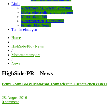
Links
Motorradclubs, Vereine/Verbände
Motorradhersteller und Importeure
Motorradzubehör
Motorradreisen, Unterkünfte
Private Biker-Seiten
Termin eintragen
Home
/
HighSide-PR - News
/
Motorradrennsport
/
News
HighSide-PR – News
Penz13.com BMW Motorrad Team feiert in Oschersleben erste
28. August 2016
0 comment