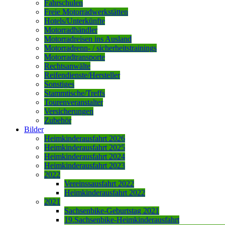
Fahrschulen
Freie Motorradwerkstätten
Hotels/Unterkünfte
Motorradhändler
Motorradreisen ins Ausland
Motorradrenn- / sicherheitstrainings
Motorradtransporte
Rechtsanwälte
Reifendienste/Hersteller
Sonstiges
Stammtische/Treffs
Tourenveranstalter
Versicherungen
Zubehör
Bilder
Heimkinderausfahrt 2026
Heimkinderausfahrt 2025
Heimkinderausfahrt 2024
Heimkinderausfahrt 2023
2022
Vereinssausfahrt 2022
Heimkinderausfahrt 2022
2021
Sachsenbike-Geburtstag 2021
19.Sachsenbike-Heimkinderausfahrt