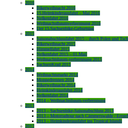
2016
Bikerweihnacht 2016
15.Heimkinderausfahrt – Mai 2016
Nelkenfahrt 2016
Weihnachstbaumverbrennung 2016
Der 15.Sachsenbike-Geburtstag
2015
Saisonabschlussfahrt 2015 – durch Polen und Tsc
Bikerweihnacht 2015
Himmelfahrt 2015
Nelkenfahrt 2015 – 01.Mai!
Weihnachtsbaum-verbrennung 2015
SachsenKrad 2015
2014
Weihnachtsmarkt 2014
Moppedrennen 2014
Bikerweihnacht 2014
Heimkinderausfahrt 2014
Nelkenfahrt 2014
2014 – Weihnachtsbaum-verbrennung
2013
2013 – Sachsenbike-Saisonabschluss 2013
2013 – Motorradtour nach Cämmerswalde / Erzge
2013 – Heimkinderausfahrt ins Tropical Islands
2012