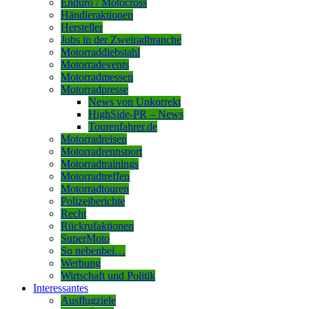
Enduro / Motocross
Händleraktionen
Hersteller
Jobs in der Zweiradbranche
Motorraddiebstahl
Motorradevents
Motorradmessen
Motorradpresse
News von Unkorrekt
HighSide-PR – News
Tourenfahrer.de
Motorradreisen
Motorradrennsport
Motorradtrainings
Motorradtreffen
Motorradtouren
Polizeiberichte
Recht
Rückrufaktionen
SuperMoto
So nebenbei…
Werbung
Wirtschaft und Politik
Interessantes
Ausflugziele