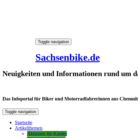
Skip
Toggle navigation
to
6. August 2026
content
Sachsenbike.de
Neuigkeiten und Informationen rund um d
Das Infoportal für Biker und Motorradfahrerinnen aus Chemnitz /
Toggle navigation
Startseite
Artikelthemen
Aktionen für Kinder