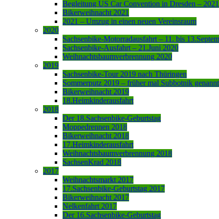
Begleitung US Car Convention in Dresden – 2021
Bikerweihnacht 2021
2021 – Umzug in einen neuen Vereinsraum
2020
Sachsenbike-Motorradausfahrt – 11. bis 13.Septe
Sachsenbike-Ausfahrt – 21.Juni 2020
Weihnachtsbaumverbrennung 2020
2019
Sachsenbike-Tour 2019 nach Thüringen
Sommerputz 2019 – früher mal Subbotnik genannt
Bikerweihnacht 2019
18.Heimkinderausfahrt
2018
Der 18.Sachsenbike-Geburtstag
Moppedrennen 2018
Bikerweihnacht 2018
17.Heimkinderausfahrt
Weihnachtsbaumverbrennung 2018
SachsenKrad 2018
2017
Weihnachtsmarkt 2017
17.Sachsenbike-Geburtstag 2017
Bikerweihnacht 2017
Nelkenfahrt 2017
Der 16.Sachsenbike-Geburtstag