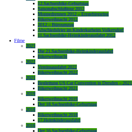
12.Sachsenbike-Geburtstag
Saisonabschlußtour 2012
Moppedrennen 2012 – Erzgebirgsring
Bikerweihnacht 2012
2012 – Büroumzug
Abschiedsfeier im Kinderkurheim Volkersdorf
11.Sachsenbike-Heimkinderausfahrt 2012
Filme
2023
Die 21.Sachsenbike-Heimkinderausfahrt
Bikerweihnacht
2022
Vereinsausfahrt 2022
Bikerweihnacht 2022
2021
Begleitung US Car Convention in Dresden – 2021
Bikerweihnacht 2021
2019
Bikerweihnacht 2019
Der 18.Sachsenbike-Geburtstag
2018
Bikerweihnacht 2018
17.Heimkinderausfahrt
2016
Der 16.Sachsenbike-Geburtstag