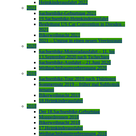
Heimkinderausfahrt 2022
2021
Sachsenbike-Geburtstag 2021
19.Sachsenbike-Heimkinderausfahrt
Begleitung US Car Convention in Dresden –
2021
Bikerweihnacht 2021
2021 – Umzug in einen neuen Vereinsraum
2020
Sachsenbike-Motorradausfahrt – 11. bis
13.September 2020 nach Tschechien
Sachsenbike-Ausfahrt – 21.Juni 2020
Weihnachtsbaumverbrennung 2020
2019
Sachsenbike-Tour 2019 nach Thüringen
Sommerputz 2019 – früher mal Subbotnik
genannt
Bikerweihnacht 2019
18.Heimkinderausfahrt
2018
Der 18.Sachsenbike-Geburtstag
Moppedrennen 2018
Bikerweihnacht 2018
17.Heimkinderausfahrt
Weihnachtsbaumverbrennung 2018