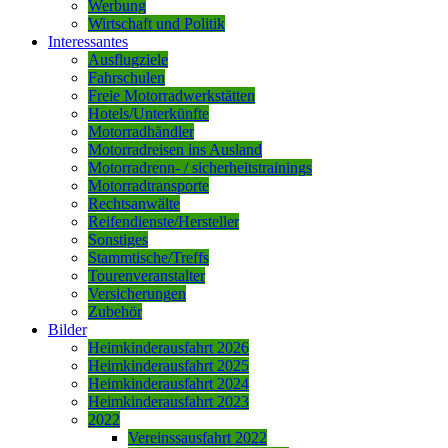
Werbung
Wirtschaft und Politik
Interessantes
Ausflugziele
Fahrschulen
Freie Motorradwerkstätten
Hotels/Unterkünfte
Motorradhändler
Motorradreisen ins Ausland
Motorradrenn- / sicherheitstrainings
Motorradtransporte
Rechtsanwälte
Reifendienste/Hersteller
Sonstiges
Stammtische/Treffs
Tourenveranstalter
Versicherungen
Zubehör
Bilder
Heimkinderausfahrt 2026
Heimkinderausfahrt 2025
Heimkinderausfahrt 2024
Heimkinderausfahrt 2023
2022
Vereinssausfahrt 2022