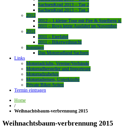
SachsenKrad 2013 – Tag 2
SachsenKrad 2013 – Tag 3
2012
2012 – 1.kleine Tour mit Fire & Spielberg jr.
2011 – Roys letzte Ausfahrt im November
2011
2011 – Eierfahrt
2011 – Bikerweihnacht
Sonstiges
Das Motorradland Sachsen
Links
Motorradclubs, Vereine/Verbände
Motorradhersteller und Importeure
Motorradzubehör
Motorradreisen, Unterkünfte
Private Biker-Seiten
Termin eintragen
Home
/
Weihnachtsbaum-verbrennung 2015
Weihnachtsbaum-verbrennung 2015