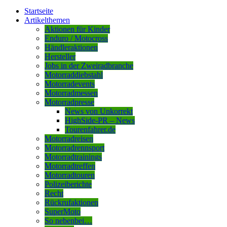
Startseite
Artikelthemen
Aktionen für Kinder
Enduro / Motocross
Händleraktionen
Hersteller
Jobs in der Zweiradbranche
Motorraddiebstahl
Motorradevents
Motorradmessen
Motorradpresse
News von Unkorrekt
HighSide-PR – News
Tourenfahrer.de
Motorradreisen
Motorradrennsport
Motorradtrainings
Motorradtreffen
Motorradtouren
Polizeiberichte
Recht
Rückrufaktionen
SuperMoto
So nebenbei…