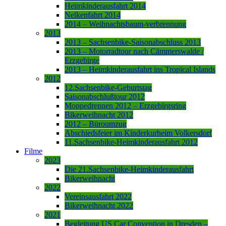
Heimkinderausfahrt 2014
Nelkenfahrt 2014
2014 – Weihnachtsbaum-verbrennung
2013
2013 – Sachsenbike-Saisonabschluss 2013
2013 – Motorradtour nach Cämmerswalde /
Erzgebirge
2013 – Heimkinderausfahrt ins Tropical Islands
2012
12.Sachsenbike-Geburtstag
Saisonabschlußtour 2012
Moppedrennen 2012 – Erzgebirgsring
Bikerweihnacht 2012
2012 – Büroumzug
Abschiedsfeier im Kinderkurheim Volkersdorf
11.Sachsenbike-Heimkinderausfahrt 2012
Filme
2023
Die 21.Sachsenbike-Heimkinderausfahrt
Bikerweihnacht
2022
Vereinsausfahrt 2022
Bikerweihnacht 2022
2021
Begleitung US Car Convention in Dresden –