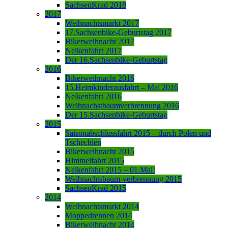
SachsenKrad 2018
2017
Weihnachtsmarkt 2017
17.Sachsenbike-Geburtstag 2017
Bikerweihnacht 2017
Nelkenfahrt 2017
Der 16.Sachsenbike-Geburtstag
2016
Bikerweihnacht 2016
15.Heimkinderausfahrt – Mai 2016
Nelkenfahrt 2016
Weihnachstbaumverbrennung 2016
Der 15.Sachsenbike-Geburtstag
2015
Saisonabschlussfahrt 2015 – durch Polen und
Tschechien
Bikerweihnacht 2015
Himmelfahrt 2015
Nelkenfahrt 2015 – 01.Mai!
Weihnachtsbaum-verbrennung 2015
SachsenKrad 2015
2014
Weihnachtsmarkt 2014
Moppedrennen 2014
Bikerweihnacht 2014