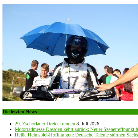
Die letzten News
29. Zschorlauer Dreieckrennen
8. Juli 2026
Motorradmesse Dresden kehrt zurück: Neuer Szenetreffpunkt fü
Heiße Heimspiel-Hoffnungen: Deutsche Talente stürmen Sachs