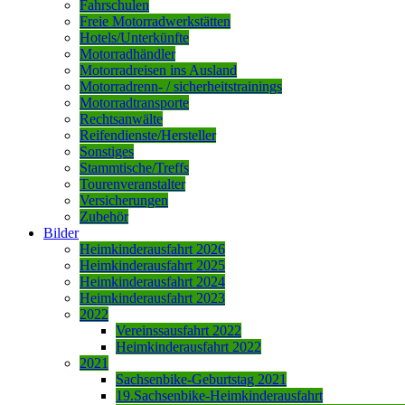
Fahrschulen
Freie Motorradwerkstätten
Hotels/Unterkünfte
Motorradhändler
Motorradreisen ins Ausland
Motorradrenn- / sicherheitstrainings
Motorradtransporte
Rechtsanwälte
Reifendienste/Hersteller
Sonstiges
Stammtische/Treffs
Tourenveranstalter
Versicherungen
Zubehör
Bilder
Heimkinderausfahrt 2026
Heimkinderausfahrt 2025
Heimkinderausfahrt 2024
Heimkinderausfahrt 2023
2022
Vereinssausfahrt 2022
Heimkinderausfahrt 2022
2021
Sachsenbike-Geburtstag 2021
19.Sachsenbike-Heimkinderausfahrt