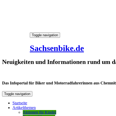
Skip
Toggle navigation
to
8. August 2026
content
Sachsenbike.de
Neuigkeiten und Informationen rund um d
Das Infoportal für Biker und Motorradfahrerinnen aus Chemnitz /
Toggle navigation
Startseite
Artikelthemen
Aktionen für Kinder