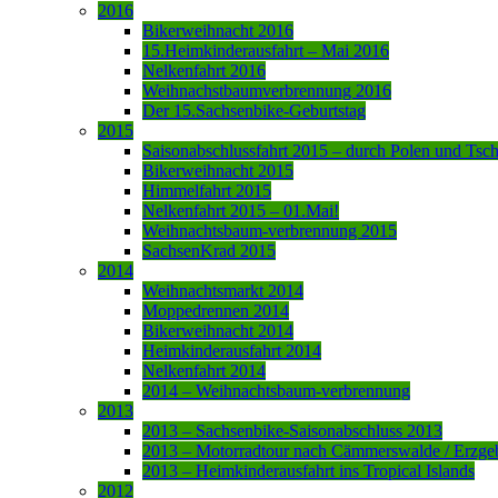
2016
Bikerweihnacht 2016
15.Heimkinderausfahrt – Mai 2016
Nelkenfahrt 2016
Weihnachstbaumverbrennung 2016
Der 15.Sachsenbike-Geburtstag
2015
Saisonabschlussfahrt 2015 – durch Polen und Tsc
Bikerweihnacht 2015
Himmelfahrt 2015
Nelkenfahrt 2015 – 01.Mai!
Weihnachtsbaum-verbrennung 2015
SachsenKrad 2015
2014
Weihnachtsmarkt 2014
Moppedrennen 2014
Bikerweihnacht 2014
Heimkinderausfahrt 2014
Nelkenfahrt 2014
2014 – Weihnachtsbaum-verbrennung
2013
2013 – Sachsenbike-Saisonabschluss 2013
2013 – Motorradtour nach Cämmerswalde / Erzge
2013 – Heimkinderausfahrt ins Tropical Islands
2012