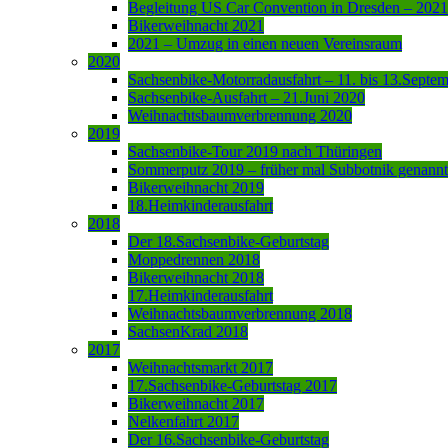
Begleitung US Car Convention in Dresden – 2021
Bikerweihnacht 2021
2021 – Umzug in einen neuen Vereinsraum
2020
Sachsenbike-Motorradausfahrt – 11. bis 13.Septe
Sachsenbike-Ausfahrt – 21.Juni 2020
Weihnachtsbaumverbrennung 2020
2019
Sachsenbike-Tour 2019 nach Thüringen
Sommerputz 2019 – früher mal Subbotnik genannt
Bikerweihnacht 2019
18.Heimkinderausfahrt
2018
Der 18.Sachsenbike-Geburtstag
Moppedrennen 2018
Bikerweihnacht 2018
17.Heimkinderausfahrt
Weihnachtsbaumverbrennung 2018
SachsenKrad 2018
2017
Weihnachtsmarkt 2017
17.Sachsenbike-Geburtstag 2017
Bikerweihnacht 2017
Nelkenfahrt 2017
Der 16.Sachsenbike-Geburtstag