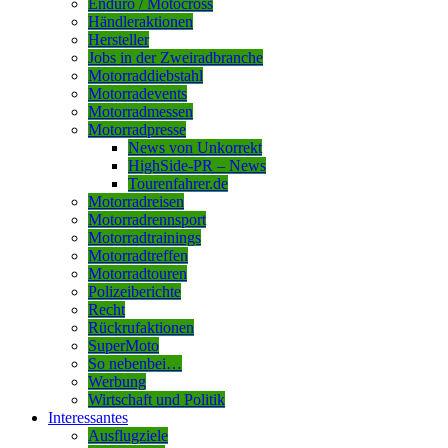
Enduro / Motocross
Händleraktionen
Hersteller
Jobs in der Zweiradbranche
Motorraddiebstahl
Motorradevents
Motorradmessen
Motorradpresse
News von Unkorrekt
HighSide-PR – News
Tourenfahrer.de
Motorradreisen
Motorradrennsport
Motorradtrainings
Motorradtreffen
Motorradtouren
Polizeiberichte
Recht
Rückrufaktionen
SuperMoto
So nebenbei…
Werbung
Wirtschaft und Politik
Interessantes
Ausflugziele