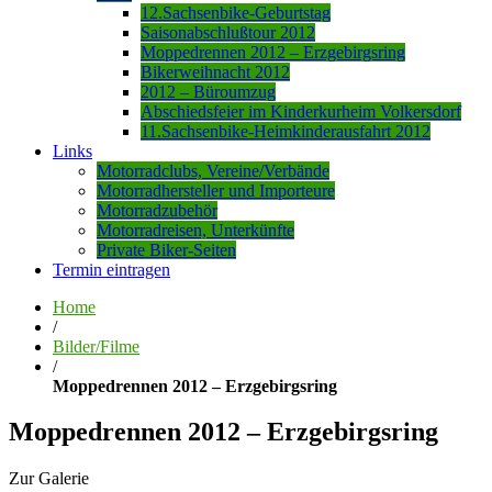
12.Sachsenbike-Geburtstag
Saisonabschlußtour 2012
Moppedrennen 2012 – Erzgebirgsring
Bikerweihnacht 2012
2012 – Büroumzug
Abschiedsfeier im Kinderkurheim Volkersdorf
11.Sachsenbike-Heimkinderausfahrt 2012
Links
Motorradclubs, Vereine/Verbände
Motorradhersteller und Importeure
Motorradzubehör
Motorradreisen, Unterkünfte
Private Biker-Seiten
Termin eintragen
Home
/
Bilder/Filme
/
Moppedrennen 2012 – Erzgebirgsring
Moppedrennen 2012 – Erzgebirgsring
Zur Galerie