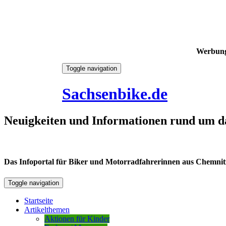
Werbun
Skip
Toggle navigation
to
10. August 2026
content
Sachsenbike.de
Neuigkeiten und Informationen rund um d
Das Infoportal für Biker und Motorradfahrerinnen aus Chemnitz /
Toggle navigation
Startseite
Artikelthemen
Aktionen für Kinder