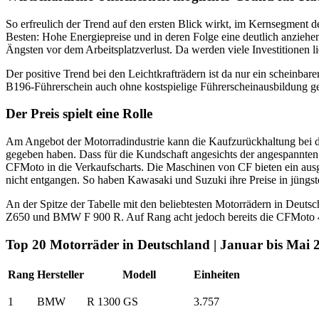
So erfreulich der Trend auf den ersten Blick wirkt, im Kernsegment 
Besten: Hohe Energiepreise und in deren Folge eine deutlich anziehe
Ängsten vor dem Arbeitsplatzverlust. Da werden viele Investitionen l
Der positive Trend bei den Leichtkrafträdern ist da nur ein scheinbar
B196-Führerschein auch ohne kostspielige Führerscheinausbildung gefa
Der Preis spielt eine Rolle
Am Angebot der Motorradindustrie kann die Kaufzurückhaltung bei de
gegeben haben. Dass für die Kundschaft angesichts der angespannten 
CFMoto in die Verkaufscharts. Die Maschinen von CF bieten ein ausge
nicht entgangen. So haben Kawasaki und Suzuki ihre Preise in jüngste
An der Spitze der Tabelle mit den beliebtesten Motorrädern in De
Z650 und BMW F 900 R. Auf Rang acht jedoch bereits die CFMoto
Top 20 Motorräder in Deutschland | Januar bis Mai 
Rang
Hersteller
Modell
Einheiten
1
BMW
R 1300 GS
3.757