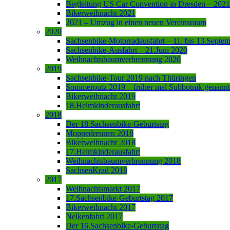
Begleitung US Car Convention in Dresden – 2021
Bikerweihnacht 2021
2021 – Umzug in einen neuen Vereinsraum
2020
Sachsenbike-Motorradausfahrt – 11. bis 13.Septe
Sachsenbike-Ausfahrt – 21.Juni 2020
Weihnachtsbaumverbrennung 2020
2019
Sachsenbike-Tour 2019 nach Thüringen
Sommerputz 2019 – früher mal Subbotnik genannt
Bikerweihnacht 2019
18.Heimkinderausfahrt
2018
Der 18.Sachsenbike-Geburtstag
Moppedrennen 2018
Bikerweihnacht 2018
17.Heimkinderausfahrt
Weihnachtsbaumverbrennung 2018
SachsenKrad 2018
2017
Weihnachtsmarkt 2017
17.Sachsenbike-Geburtstag 2017
Bikerweihnacht 2017
Nelkenfahrt 2017
Der 16.Sachsenbike-Geburtstag