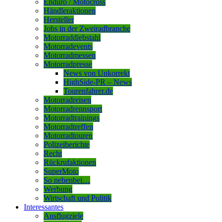
Enduro / Motocross
Händleraktionen
Hersteller
Jobs in der Zweiradbranche
Motorraddiebstahl
Motorradevents
Motorradmessen
Motorradpresse
News von Unkorrekt
HighSide-PR – News
Tourenfahrer.de
Motorradreisen
Motorradrennsport
Motorradtrainings
Motorradtreffen
Motorradtouren
Polizeiberichte
Recht
Rückrufaktionen
SuperMoto
So nebenbei…
Werbung
Wirtschaft und Politik
Interessantes
Ausflugziele