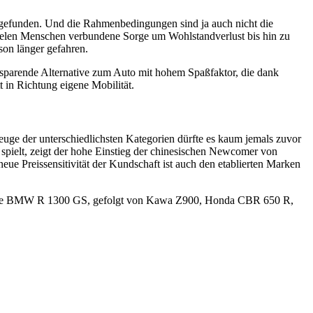
ckgefunden. Und die Rahmenbedingungen sind ja auch nicht die
i vielen Menschen verbundene Sorge um Wohlstandverlust bis hin zu
son länger gefahren.
ritsparende Alternative zum Auto mit hohem Spaßfaktor, die dank
 in Richtung eigene Mobilität.
uge der unterschiedlichsten Kategorien dürfte es kaum jemals zuvor
spielt, zeigt der hohe Einstieg der chinesischen Newcomer von
e Preissensitivität der Kundschaft ist auch den etablierten Marken
ten die BMW R 1300 GS, gefolgt von Kawa Z900, Honda CBR 650 R,