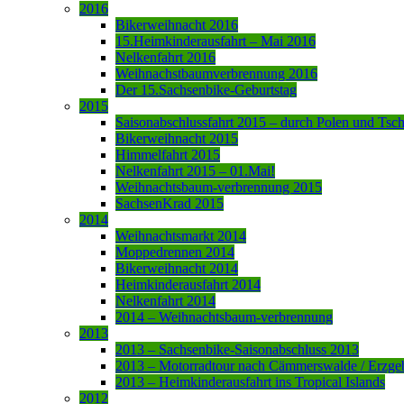
2016
Bikerweihnacht 2016
15.Heimkinderausfahrt – Mai 2016
Nelkenfahrt 2016
Weihnachstbaumverbrennung 2016
Der 15.Sachsenbike-Geburtstag
2015
Saisonabschlussfahrt 2015 – durch Polen und Tsc
Bikerweihnacht 2015
Himmelfahrt 2015
Nelkenfahrt 2015 – 01.Mai!
Weihnachtsbaum-verbrennung 2015
SachsenKrad 2015
2014
Weihnachtsmarkt 2014
Moppedrennen 2014
Bikerweihnacht 2014
Heimkinderausfahrt 2014
Nelkenfahrt 2014
2014 – Weihnachtsbaum-verbrennung
2013
2013 – Sachsenbike-Saisonabschluss 2013
2013 – Motorradtour nach Cämmerswalde / Erzge
2013 – Heimkinderausfahrt ins Tropical Islands
2012