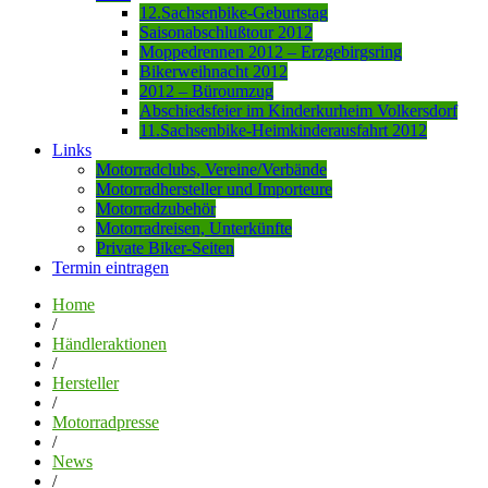
12.Sachsenbike-Geburtstag
Saisonabschlußtour 2012
Moppedrennen 2012 – Erzgebirgsring
Bikerweihnacht 2012
2012 – Büroumzug
Abschiedsfeier im Kinderkurheim Volkersdorf
11.Sachsenbike-Heimkinderausfahrt 2012
Links
Motorradclubs, Vereine/Verbände
Motorradhersteller und Importeure
Motorradzubehör
Motorradreisen, Unterkünfte
Private Biker-Seiten
Termin eintragen
Home
/
Händleraktionen
/
Hersteller
/
Motorradpresse
/
News
/