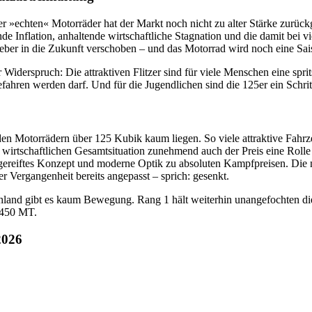
der »echten« Motorräder hat der Markt noch nicht zu alter Stärke zurü
nde Inflation, anhaltende wirtschaftliche Stagnation und die damit be
ieber in die Zukunft verschoben – und das Motorrad wird noch eine Sai
er Widerspruch: Die attraktiven Flitzer sind für viele Menschen eine sp
hren werden darf. Und für die Jugendlichen sind die 125er ein Schritt
n Motorrädern über 125 Kubik kaum liegen. So viele attraktive Fahrze
wirtschaftlichen Gesamtsituation zunehmend auch der Preis eine Rolle 
reiftes Konzept und moderne Optik zu absoluten Kampfpreisen. Die neu
r Vergangenheit bereits angepasst – sprich: gesenkt.
utschland gibt es kaum Bewegung. Rang 1 hält weiterhin unangefoch
 450 MT.
2026