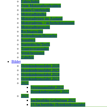
Fahrschulen
Freie Motorradwerkstätten
Hotels/Unterkünfte
Motorradhändler
Motorradreisen ins Ausland
Motorradrenn- / sicherheitstrainings
Motorradtransporte
Rechtsanwälte
Reifendienste/Hersteller
Sonstiges
Stammtische/Treffs
Tourenveranstalter
Versicherungen
Zubehör
Bilder
Heimkinderausfahrt 2026
Heimkinderausfahrt 2025
Heimkinderausfahrt 2024
Heimkinderausfahrt 2023
2022
Vereinssausfahrt 2022
Heimkinderausfahrt 2022
2021
Sachsenbike-Geburtstag 2021
19.Sachsenbike-Heimkinderausfahrt