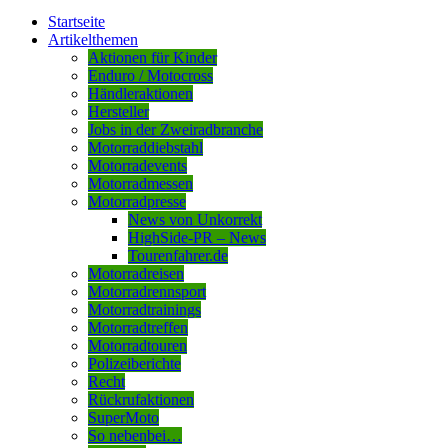
Startseite
Artikelthemen
Aktionen für Kinder
Enduro / Motocross
Händleraktionen
Hersteller
Jobs in der Zweiradbranche
Motorraddiebstahl
Motorradevents
Motorradmessen
Motorradpresse
News von Unkorrekt
HighSide-PR – News
Tourenfahrer.de
Motorradreisen
Motorradrennsport
Motorradtrainings
Motorradtreffen
Motorradtouren
Polizeiberichte
Recht
Rückrufaktionen
SuperMoto
So nebenbei…