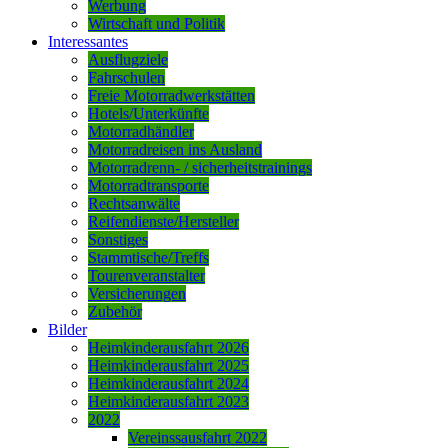
Werbung
Wirtschaft und Politik
Interessantes
Ausflugziele
Fahrschulen
Freie Motorradwerkstätten
Hotels/Unterkünfte
Motorradhändler
Motorradreisen ins Ausland
Motorradrenn- / sicherheitstrainings
Motorradtransporte
Rechtsanwälte
Reifendienste/Hersteller
Sonstiges
Stammtische/Treffs
Tourenveranstalter
Versicherungen
Zubehör
Bilder
Heimkinderausfahrt 2026
Heimkinderausfahrt 2025
Heimkinderausfahrt 2024
Heimkinderausfahrt 2023
2022
Vereinssausfahrt 2022