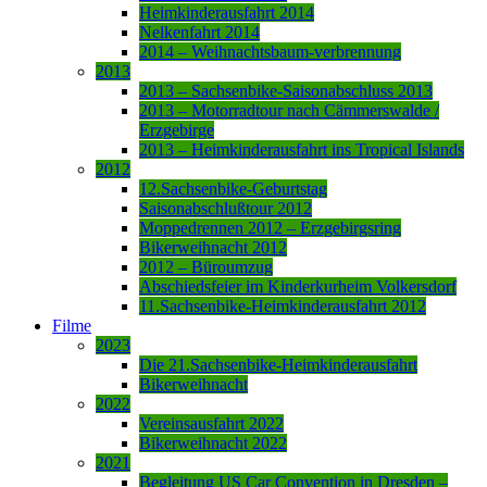
Heimkinderausfahrt 2014
Nelkenfahrt 2014
2014 – Weihnachtsbaum-verbrennung
2013
2013 – Sachsenbike-Saisonabschluss 2013
2013 – Motorradtour nach Cämmerswalde /
Erzgebirge
2013 – Heimkinderausfahrt ins Tropical Islands
2012
12.Sachsenbike-Geburtstag
Saisonabschlußtour 2012
Moppedrennen 2012 – Erzgebirgsring
Bikerweihnacht 2012
2012 – Büroumzug
Abschiedsfeier im Kinderkurheim Volkersdorf
11.Sachsenbike-Heimkinderausfahrt 2012
Filme
2023
Die 21.Sachsenbike-Heimkinderausfahrt
Bikerweihnacht
2022
Vereinsausfahrt 2022
Bikerweihnacht 2022
2021
Begleitung US Car Convention in Dresden –