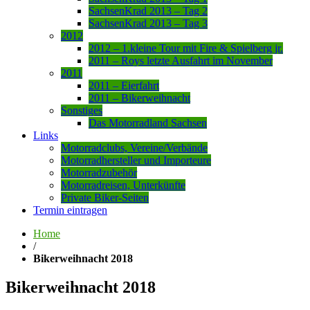
SachsenKrad 2013 – Tag 2
SachsenKrad 2013 – Tag 3
2012
2012 – 1.kleine Tour mit Fire & Spielberg jr.
2011 – Roys letzte Ausfahrt im November
2011
2011 – Eierfahrt
2011 – Bikerweihnacht
Sonstiges
Das Motorradland Sachsen
Links
Motorradclubs, Vereine/Verbände
Motorradhersteller und Importeure
Motorradzubehör
Motorradreisen, Unterkünfte
Private Biker-Seiten
Termin eintragen
Home
/
Bikerweihnacht 2018
Bikerweihnacht 2018