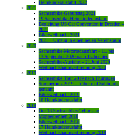
Heimkinderausfahrt 2022
2021
Sachsenbike-Geburtstag 2021
19.Sachsenbike-Heimkinderausfahrt
Begleitung US Car Convention in Dresden –
2021
Bikerweihnacht 2021
2021 – Umzug in einen neuen Vereinsraum
2020
Sachsenbike-Motorradausfahrt – 11. bis
13.September 2020 nach Tschechien
Sachsenbike-Ausfahrt – 21.Juni 2020
Weihnachtsbaumverbrennung 2020
2019
Sachsenbike-Tour 2019 nach Thüringen
Sommerputz 2019 – früher mal Subbotnik
genannt
Bikerweihnacht 2019
18.Heimkinderausfahrt
2018
Der 18.Sachsenbike-Geburtstag
Moppedrennen 2018
Bikerweihnacht 2018
17.Heimkinderausfahrt
Weihnachtsbaumverbrennung 2018