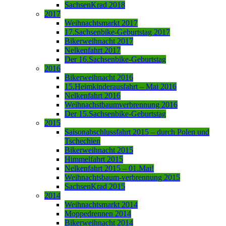
SachsenKrad 2018
2017
Weihnachtsmarkt 2017
17.Sachsenbike-Geburtstag 2017
Bikerweihnacht 2017
Nelkenfahrt 2017
Der 16.Sachsenbike-Geburtstag
2016
Bikerweihnacht 2016
15.Heimkinderausfahrt – Mai 2016
Nelkenfahrt 2016
Weihnachstbaumverbrennung 2016
Der 15.Sachsenbike-Geburtstag
2015
Saisonabschlussfahrt 2015 – durch Polen und
Tschechien
Bikerweihnacht 2015
Himmelfahrt 2015
Nelkenfahrt 2015 – 01.Mai!
Weihnachtsbaum-verbrennung 2015
SachsenKrad 2015
2014
Weihnachtsmarkt 2014
Moppedrennen 2014
Bikerweihnacht 2014