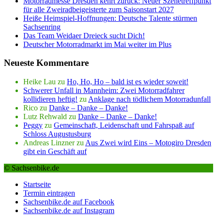
Motorradmesse Dresden kehrt zurück: Neuer Szenetreffpunkt
für alle Zweiradbeigeisterte zum Saisonstart 2027
Heiße Heimspiel-Hoffnungen: Deutsche Talente stürmen
Sachsenring
Das Team Weidaer Dreieck sucht Dich!
Deutscher Motorradmarkt im Mai weiter im Plus
Neueste Kommentare
Heike Lau
zu
Ho, Ho, Ho – bald ist es wieder soweit!
Schwerer Unfall in Mannheim: Zwei Motorradfahrer
kollidieren heftig!
zu
Anklage nach tödlichem Motorradunfall
Rico
zu
Danke – Danke – Danke!
Lutz Rehwald
zu
Danke – Danke – Danke!
Peggy
zu
Gemeinschaft, Leidenschaft und Fahrspaß auf
Schloss Augustusburg
Andreas Linzner
zu
Aus Zwei wird Eins – Motogiro Dresden
gibt ein Geschäft auf
© Sachsenbike.de
Startseite
Termin eintragen
Sachsenbike.de auf Facebook
Sachsenbike.de auf Instagram