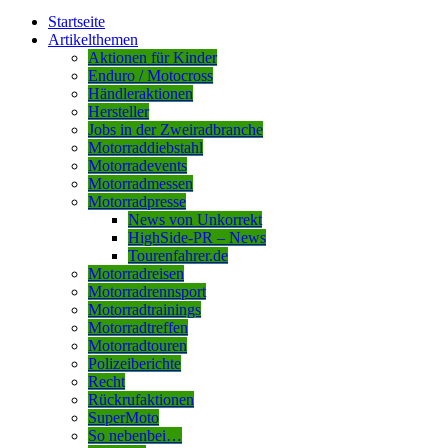
Startseite
Artikelthemen
Aktionen für Kinder
Enduro / Motocross
Händleraktionen
Hersteller
Jobs in der Zweiradbranche
Motorraddiebstahl
Motorradevents
Motorradmessen
Motorradpresse
News von Unkorrekt
HighSide-PR – News
Tourenfahrer.de
Motorradreisen
Motorradrennsport
Motorradtrainings
Motorradtreffen
Motorradtouren
Polizeiberichte
Recht
Rückrufaktionen
SuperMoto
So nebenbei…