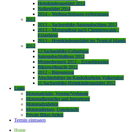
Heimkinderausfahrt 2014
Nelkenfahrt 2014
2014 – Weihnachtsbaum-verbrennung
2013
2013 – Sachsenbike-Saisonabschluss 2013
2013 – Motorradtour nach Cämmerswalde /
Erzgebirge
2013 – Heimkinderausfahrt ins Tropical Islands
2012
12.Sachsenbike-Geburtstag
Saisonabschlußtour 2012
Moppedrennen 2012 – Erzgebirgsring
Bikerweihnacht 2012
2012 – Büroumzug
Abschiedsfeier im Kinderkurheim Volkersdorf
11.Sachsenbike-Heimkinderausfahrt 2012
Links
Motorradclubs, Vereine/Verbände
Motorradhersteller und Importeure
Motorradzubehör
Motorradreisen, Unterkünfte
Private Biker-Seiten
Termin eintragen
Home