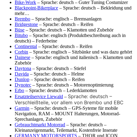
Bike-Work
– Sprache: deutsch – Guter Tuning Costumizer
Blackpoint-Bikerplace
– Sprache: deutsch – Bekleidung und
mehr…
Brembo
– Sprache: englisch – Bremsanlagen
Bridgestone
– Sprache: deutsch – Reifen
Büse
– Sprache: deutsch – Klamotten und Zubehör
Bitubo
– Sprache: englisch (Produktbeschreibung auch in
deutsch) – Federbeine
Continental
– Sprache: deutsch – Reifen
Corbin
– Sprache: englisch – Sitzbänke und was dazu gehört
Dainese
– Sprache: englisch und italienisch – Klamotten und
Zubehör
Daytona
– Sprache: deutsch – Stiefel
Davida
– Sprache: deutsch – Helme
Dunlop
– Sprache: deutsch – Reifen
Dynotec
– Sprache: deutsch – Motorenoptimierung
Erbo
– Sprache: deutsch – Lederklamotten
Sprache: deutsch –
Ersatzteilservice Liewald
–
Verschleißteile, vor allem von Brembo und EBC
Garmin
– Sprache: deutsch – GPS-Syteme für mobile
Navigation, RAM – MOUNT Halterungen, Motorrad-
Sprechanlagen, Zubehör
Gebrauchtmarkt Motorrad
– Sprache: deutsch –
Kleinanzeigenmarkt, Teilemarkt, Kostenfreie Inserate
GERMANY MOTORSPORTS
– THOR und ICON