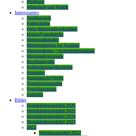
Werbung
Wirtschaft und Politik
Interessantes
Ausflugziele
Fahrschulen
Freie Motorradwerkstätten
Hotels/Unterkünfte
Motorradhändler
Motorradreisen ins Ausland
Motorradrenn- / sicherheitstrainings
Motorradtransporte
Rechtsanwälte
Reifendienste/Hersteller
Sonstiges
Stammtische/Treffs
Tourenveranstalter
Versicherungen
Zubehör
Bilder
Heimkinderausfahrt 2026
Heimkinderausfahrt 2025
Heimkinderausfahrt 2024
Heimkinderausfahrt 2023
2022
Vereinssausfahrt 2022