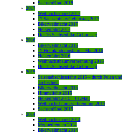
SachsenKrad 2018
2017
Weihnachtsmarkt 2017
17.Sachsenbike-Geburtstag 2017
Bikerweihnacht 2017
Nelkenfahrt 2017
Der 16.Sachsenbike-Geburtstag
2016
Bikerweihnacht 2016
15.Heimkinderausfahrt – Mai 2016
Nelkenfahrt 2016
Weihnachstbaumverbrennung 2016
Der 15.Sachsenbike-Geburtstag
2015
Saisonabschlussfahrt 2015 – durch Polen und
Tschechien
Bikerweihnacht 2015
Himmelfahrt 2015
Nelkenfahrt 2015 – 01.Mai!
Weihnachtsbaum-verbrennung 2015
SachsenKrad 2015
2014
Weihnachtsmarkt 2014
Moppedrennen 2014
Bikerweihnacht 2014