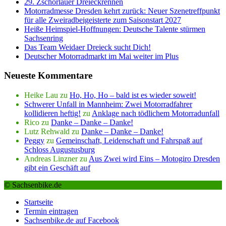
29. Zschorlauer Dreieckrennen
Motorradmesse Dresden kehrt zurück: Neuer Szenetreffpunkt
für alle Zweiradbeigeisterte zum Saisonstart 2027
Heiße Heimspiel-Hoffnungen: Deutsche Talente stürmen
Sachsenring
Das Team Weidaer Dreieck sucht Dich!
Deutscher Motorradmarkt im Mai weiter im Plus
Neueste Kommentare
Heike Lau
zu
Ho, Ho, Ho – bald ist es wieder soweit!
Schwerer Unfall in Mannheim: Zwei Motorradfahrer
kollidieren heftig!
zu
Anklage nach tödlichem Motorradunfall
Rico
zu
Danke – Danke – Danke!
Lutz Rehwald
zu
Danke – Danke – Danke!
Peggy
zu
Gemeinschaft, Leidenschaft und Fahrspaß auf
Schloss Augustusburg
Andreas Linzner
zu
Aus Zwei wird Eins – Motogiro Dresden
gibt ein Geschäft auf
© Sachsenbike.de
Startseite
Termin eintragen
Sachsenbike.de auf Facebook