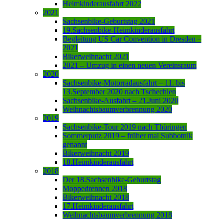
Heimkinderausfahrt 2022
2021
Sachsenbike-Geburtstag 2021
19.Sachsenbike-Heimkinderausfahrt
Begleitung US Car Convention in Dresden –
2021
Bikerweihnacht 2021
2021 – Umzug in einen neuen Vereinsraum
2020
Sachsenbike-Motorradausfahrt – 11. bis
13.September 2020 nach Tschechien
Sachsenbike-Ausfahrt – 21.Juni 2020
Weihnachtsbaumverbrennung 2020
2019
Sachsenbike-Tour 2019 nach Thüringen
Sommerputz 2019 – früher mal Subbotnik
genannt
Bikerweihnacht 2019
18.Heimkinderausfahrt
2018
Der 18.Sachsenbike-Geburtstag
Moppedrennen 2018
Bikerweihnacht 2018
17.Heimkinderausfahrt
Weihnachtsbaumverbrennung 2018