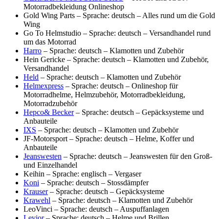
Motorradbekleidung Onlineshop
Gold Wing Parts – Sprache: deutsch – Alles rund um die Gold
Wing
Go To Helmstudio – Sprache: deutsch – Versandhandel rund
um das Motorrad
Harro
– Sprache: deutsch – Klamotten und Zubehör
Hein Gericke – Sprache: deutsch – Klamotten und Zubehör,
Versandhandel
Held
– Sprache: deutsch – Klamotten und Zubehör
Helmexpress
– Sprache: deutsch – Onlineshop für
Motorradhelme, Helmzubehör, Motorradbekleidung,
Motorradzubehör
Hepco& Becker
– Sprache: deutsch – Gepäcksysteme und
Anbauteile
IXS
– Sprache: deutsch – Klamotten und Zubehör
JF-Motorsport – Sprache: deutsch – Helme, Koffer und
Anbauteile
Jeanswesten
– Sprache: deutsch – Jeanswesten für den Groß-
und Einzelhandel
Keihin – Sprache: englisch – Vergaser
Koni
– Sprache: deutsch – Stossdämpfer
Krauser
– Sprache: deutsch – Gepäcksysteme
Krawehl
– Sprache: deutsch – Klamotten und Zubehör
LeoVinci – Sprache: deutsch – Auspuffanlagen
Levior
– Sprache: deutsch – Helme und Brillen