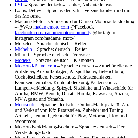
LSL
– Sprache: deutsch – Lenker, Anbauteile usw.
Louis, Detlev – Sprache: deutsch – Versandhandel rund um
das Motorrad
Madame Moto – Onlineshop für Damen-Motorradbekleidung
– @Web
madamemoto.com
@Facebook
facebook.com/madamemotocommunity
@Instagram
instagram.com/madame_moto/
Metzeler – Sprache: deutsch – Reifen
Michelin
– Sprache: deutsch – Reifen
Mikuni – Sprache: englisch – Vergaser
Modeka
– Sprache: deutsch – Klamotten
Motorrad-Planet.com
– Sprache: deutsch – Zubehörteile wie
Aufkleber, Auspuffanlagen, Auspuffhalter, Beleuchtung,
Cockpitscheiben, Fersenschutz, Fußrastenanlagen,
Kennzeichenhalter, Kühlerabdeckung, Kettenschutz,
Lampenverkleidung, Spiegel, Sitzbänke und Windschilde für
Aprilia, BMW, Benelli, Ducati, Honda, Kawasaki, Suzuki,
MV Agusta und Yamaha.
Motoso.de
– Sprache: deutsch – Online-Marktplatz für An-
und Verkauf von Kfz-Ersatzteilen, Zubehör und Tuning-
Artikeln, neu und gebraucht für Pkw, Motorrad, Lkw und
Wohnmobil
Motorradverkleidung-Bochum – Sprache: deutsch – Der
Verkleidungsdoktor
Moto-Parts – Sprache: deutsch – Auspuffanlagen Vertrieb