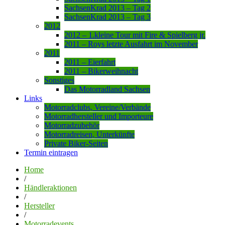
SachsenKrad 2013 – Tag 2
SachsenKrad 2013 – Tag 3
2012
2012 – 1.kleine Tour mit Fire & Spielberg jr.
2011 – Roys letzte Ausfahrt im November
2011
2011 – Eierfahrt
2011 – Bikerweihnacht
Sonstiges
Das Motorradland Sachsen
Links
Motorradclubs, Vereine/Verbände
Motorradhersteller und Importeure
Motorradzubehör
Motorradreisen, Unterkünfte
Private Biker-Seiten
Termin eintragen
Home
/
Händleraktionen
/
Hersteller
/
Motorradevents