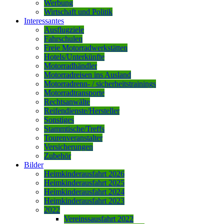
Werbung
Wirtschaft und Politik
Interessantes
Ausflugziele
Fahrschulen
Freie Motorradwerkstätten
Hotels/Unterkünfte
Motorradhändler
Motorradreisen ins Ausland
Motorradrenn- / sicherheitstrainings
Motorradtransporte
Rechtsanwälte
Reifendienste/Hersteller
Sonstiges
Stammtische/Treffs
Tourenveranstalter
Versicherungen
Zubehör
Bilder
Heimkinderausfahrt 2026
Heimkinderausfahrt 2025
Heimkinderausfahrt 2024
Heimkinderausfahrt 2023
2022
Vereinssausfahrt 2022