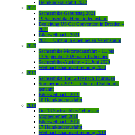
Heimkinderausfahrt 2022
2021
Sachsenbike-Geburtstag 2021
19.Sachsenbike-Heimkinderausfahrt
Begleitung US Car Convention in Dresden –
2021
Bikerweihnacht 2021
2021 – Umzug in einen neuen Vereinsraum
2020
Sachsenbike-Motorradausfahrt – 11. bis
13.September 2020 nach Tschechien
Sachsenbike-Ausfahrt – 21.Juni 2020
Weihnachtsbaumverbrennung 2020
2019
Sachsenbike-Tour 2019 nach Thüringen
Sommerputz 2019 – früher mal Subbotnik
genannt
Bikerweihnacht 2019
18.Heimkinderausfahrt
2018
Der 18.Sachsenbike-Geburtstag
Moppedrennen 2018
Bikerweihnacht 2018
17.Heimkinderausfahrt
Weihnachtsbaumverbrennung 2018