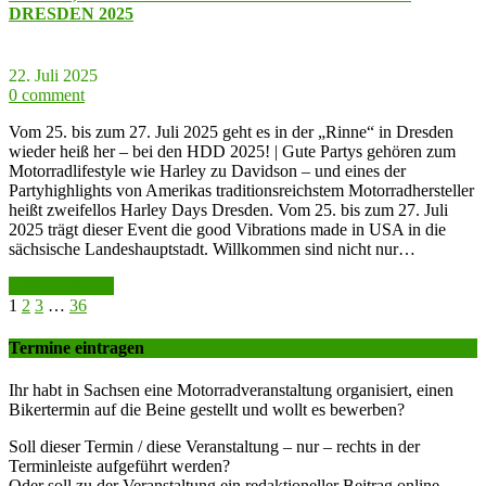
DRESDEN 2025
22. Juli 2025
0 comment
Vom 25. bis zum 27. Juli 2025 geht es in der „Rinne“ in Dresden
wieder heiß her – bei den HDD 2025! | Gute Partys gehören zum
Motorradlifestyle wie Harley zu Davidson – und eines der
Partyhighlights von Amerikas traditionsreichstem Motorradhersteller
heißt zweifellos Harley Days Dresden. Vom 25. bis zum 27. Juli
2025 trägt dieser Event die good Vibrations made in USA in die
sächsische Landeshauptstadt. Willkommen sind nicht nur…
weiter lesen >>
1
2
3
…
36
Termine eintragen
Ihr habt in Sachsen eine Motorradveranstaltung organisiert, einen
Bikertermin auf die Beine gestellt und wollt es bewerben?
Soll dieser Termin / diese Veranstaltung – nur – rechts in der
Terminleiste aufgeführt werden?
Oder soll zu der Veranstaltung ein redaktioneller Beitrag online