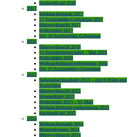
SachsenKrad 2018
2017
Weihnachtsmarkt 2017
17.Sachsenbike-Geburtstag 2017
Bikerweihnacht 2017
Nelkenfahrt 2017
Der 16.Sachsenbike-Geburtstag
2016
Bikerweihnacht 2016
15.Heimkinderausfahrt – Mai 2016
Nelkenfahrt 2016
Weihnachstbaumverbrennung 2016
Der 15.Sachsenbike-Geburtstag
2015
Saisonabschlussfahrt 2015 – durch Polen und
Tschechien
Bikerweihnacht 2015
Himmelfahrt 2015
Nelkenfahrt 2015 – 01.Mai!
Weihnachtsbaum-verbrennung 2015
SachsenKrad 2015
2014
Weihnachtsmarkt 2014
Moppedrennen 2014
Bikerweihnacht 2014