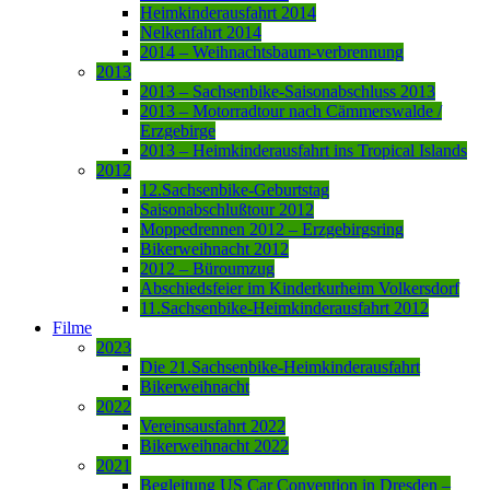
Heimkinderausfahrt 2014
Nelkenfahrt 2014
2014 – Weihnachtsbaum-verbrennung
2013
2013 – Sachsenbike-Saisonabschluss 2013
2013 – Motorradtour nach Cämmerswalde /
Erzgebirge
2013 – Heimkinderausfahrt ins Tropical Islands
2012
12.Sachsenbike-Geburtstag
Saisonabschlußtour 2012
Moppedrennen 2012 – Erzgebirgsring
Bikerweihnacht 2012
2012 – Büroumzug
Abschiedsfeier im Kinderkurheim Volkersdorf
11.Sachsenbike-Heimkinderausfahrt 2012
Filme
2023
Die 21.Sachsenbike-Heimkinderausfahrt
Bikerweihnacht
2022
Vereinsausfahrt 2022
Bikerweihnacht 2022
2021
Begleitung US Car Convention in Dresden –