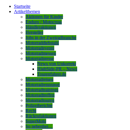
Startseite
Artikelthemen
Aktionen für Kinder
Enduro / Motocross
Händleraktionen
Hersteller
Jobs in der Zweiradbranche
Motorraddiebstahl
Motorradevents
Motorradmessen
Motorradpresse
News von Unkorrekt
HighSide-PR – News
Tourenfahrer.de
Motorradreisen
Motorradrennsport
Motorradtrainings
Motorradtreffen
Motorradtouren
Polizeiberichte
Recht
Rückrufaktionen
SuperMoto
So nebenbei…