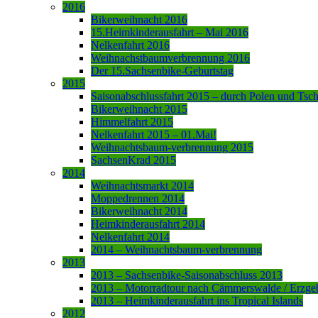
2016
Bikerweihnacht 2016
15.Heimkinderausfahrt – Mai 2016
Nelkenfahrt 2016
Weihnachstbaumverbrennung 2016
Der 15.Sachsenbike-Geburtstag
2015
Saisonabschlussfahrt 2015 – durch Polen und Tsc
Bikerweihnacht 2015
Himmelfahrt 2015
Nelkenfahrt 2015 – 01.Mai!
Weihnachtsbaum-verbrennung 2015
SachsenKrad 2015
2014
Weihnachtsmarkt 2014
Moppedrennen 2014
Bikerweihnacht 2014
Heimkinderausfahrt 2014
Nelkenfahrt 2014
2014 – Weihnachtsbaum-verbrennung
2013
2013 – Sachsenbike-Saisonabschluss 2013
2013 – Motorradtour nach Cämmerswalde / Erzge
2013 – Heimkinderausfahrt ins Tropical Islands
2012