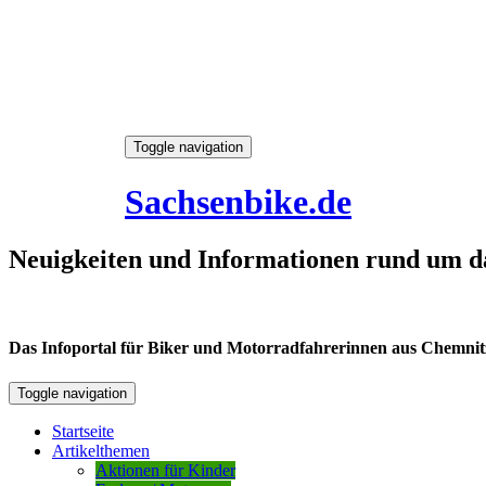
Skip
Toggle navigation
to
8. August 2026
content
Sachsenbike.de
Neuigkeiten und Informationen rund um d
Das Infoportal für Biker und Motorradfahrerinnen aus Chemnitz /
Toggle navigation
Startseite
Artikelthemen
Aktionen für Kinder