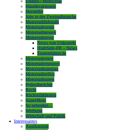
Enduro / Motocross
Händleraktionen
Hersteller
Jobs in der Zweiradbranche
Motorraddiebstahl
Motorradevents
Motorradmessen
Motorradpresse
News von Unkorrekt
HighSide-PR – News
Tourenfahrer.de
Motorradreisen
Motorradrennsport
Motorradtrainings
Motorradtreffen
Motorradtouren
Polizeiberichte
Recht
Rückrufaktionen
SuperMoto
So nebenbei…
Werbung
Wirtschaft und Politik
Interessantes
Ausflugziele