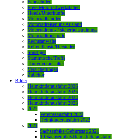
Fahrschulen
Freie Motorradwerkstätten
Hotels/Unterkünfte
Motorradhändler
Motorradreisen ins Ausland
Motorradrenn- / sicherheitstrainings
Motorradtransporte
Rechtsanwälte
Reifendienste/Hersteller
Sonstiges
Stammtische/Treffs
Tourenveranstalter
Versicherungen
Zubehör
Bilder
Heimkinderausfahrt 2026
Heimkinderausfahrt 2025
Heimkinderausfahrt 2024
Heimkinderausfahrt 2023
2022
Vereinssausfahrt 2022
Heimkinderausfahrt 2022
2021
Sachsenbike-Geburtstag 2021
19.Sachsenbike-Heimkinderausfahrt