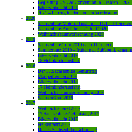
Begleitung US Car Convention in Dresden – 2021
Bikerweihnacht 2021
2021 – Umzug in einen neuen Vereinsraum
2020
Sachsenbike-Motorradausfahrt – 11. bis 13.Septe
Sachsenbike-Ausfahrt – 21.Juni 2020
Weihnachtsbaumverbrennung 2020
2019
Sachsenbike-Tour 2019 nach Thüringen
Sommerputz 2019 – früher mal Subbotnik genannt
Bikerweihnacht 2019
18.Heimkinderausfahrt
2018
Der 18.Sachsenbike-Geburtstag
Moppedrennen 2018
Bikerweihnacht 2018
17.Heimkinderausfahrt
Weihnachtsbaumverbrennung 2018
SachsenKrad 2018
2017
Weihnachtsmarkt 2017
17.Sachsenbike-Geburtstag 2017
Bikerweihnacht 2017
Nelkenfahrt 2017
Der 16.Sachsenbike-Geburtstag