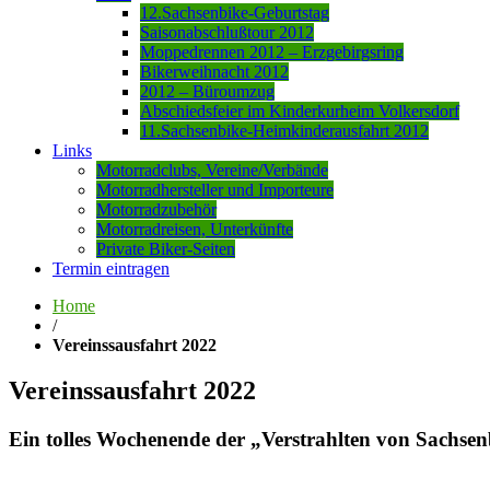
12.Sachsenbike-Geburtstag
Saisonabschlußtour 2012
Moppedrennen 2012 – Erzgebirgsring
Bikerweihnacht 2012
2012 – Büroumzug
Abschiedsfeier im Kinderkurheim Volkersdorf
11.Sachsenbike-Heimkinderausfahrt 2012
Links
Motorradclubs, Vereine/Verbände
Motorradhersteller und Importeure
Motorradzubehör
Motorradreisen, Unterkünfte
Private Biker-Seiten
Termin eintragen
Home
/
Vereinssausfahrt 2022
Vereinssausfahrt 2022
Ein tolles Wochenende der „Verstrahlten von Sachse