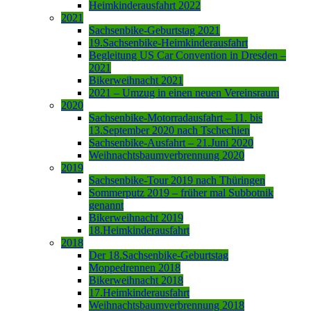
Heimkinderausfahrt 2022
2021
Sachsenbike-Geburtstag 2021
19.Sachsenbike-Heimkinderausfahrt
Begleitung US Car Convention in Dresden –
2021
Bikerweihnacht 2021
2021 – Umzug in einen neuen Vereinsraum
2020
Sachsenbike-Motorradausfahrt – 11. bis
13.September 2020 nach Tschechien
Sachsenbike-Ausfahrt – 21.Juni 2020
Weihnachtsbaumverbrennung 2020
2019
Sachsenbike-Tour 2019 nach Thüringen
Sommerputz 2019 – früher mal Subbotnik
genannt
Bikerweihnacht 2019
18.Heimkinderausfahrt
2018
Der 18.Sachsenbike-Geburtstag
Moppedrennen 2018
Bikerweihnacht 2018
17.Heimkinderausfahrt
Weihnachtsbaumverbrennung 2018