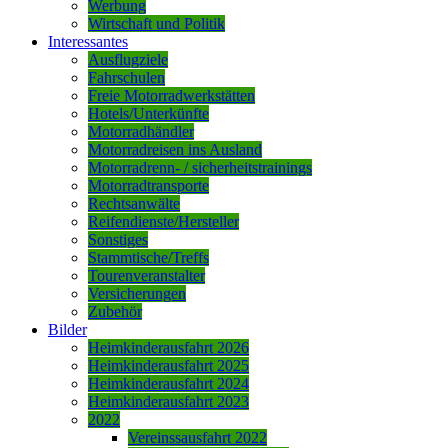
Werbung
Wirtschaft und Politik
Interessantes
Ausflugziele
Fahrschulen
Freie Motorradwerkstätten
Hotels/Unterkünfte
Motorradhändler
Motorradreisen ins Ausland
Motorradrenn- / sicherheitstrainings
Motorradtransporte
Rechtsanwälte
Reifendienste/Hersteller
Sonstiges
Stammtische/Treffs
Tourenveranstalter
Versicherungen
Zubehör
Bilder
Heimkinderausfahrt 2026
Heimkinderausfahrt 2025
Heimkinderausfahrt 2024
Heimkinderausfahrt 2023
2022
Vereinssausfahrt 2022