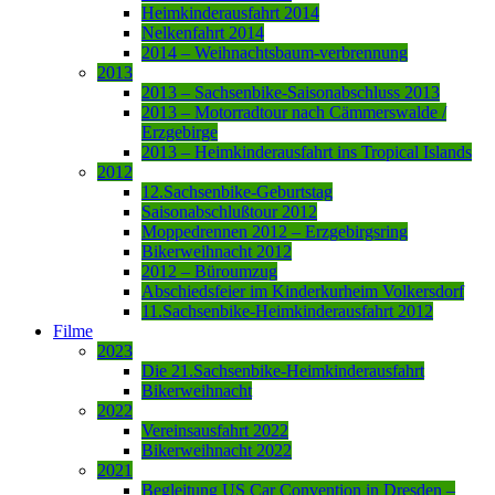
Heimkinderausfahrt 2014
Nelkenfahrt 2014
2014 – Weihnachtsbaum-verbrennung
2013
2013 – Sachsenbike-Saisonabschluss 2013
2013 – Motorradtour nach Cämmerswalde /
Erzgebirge
2013 – Heimkinderausfahrt ins Tropical Islands
2012
12.Sachsenbike-Geburtstag
Saisonabschlußtour 2012
Moppedrennen 2012 – Erzgebirgsring
Bikerweihnacht 2012
2012 – Büroumzug
Abschiedsfeier im Kinderkurheim Volkersdorf
11.Sachsenbike-Heimkinderausfahrt 2012
Filme
2023
Die 21.Sachsenbike-Heimkinderausfahrt
Bikerweihnacht
2022
Vereinsausfahrt 2022
Bikerweihnacht 2022
2021
Begleitung US Car Convention in Dresden –