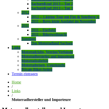
SachsenKrad 2013 – Tag 2
SachsenKrad 2013 – Tag 3
2012
2012 – 1.kleine Tour mit Fire & Spielberg jr.
2011 – Roys letzte Ausfahrt im November
2011
2011 – Eierfahrt
2011 – Bikerweihnacht
Sonstiges
Das Motorradland Sachsen
Links
Motorradclubs, Vereine/Verbände
Motorradhersteller und Importeure
Motorradzubehör
Motorradreisen, Unterkünfte
Private Biker-Seiten
Termin eintragen
Home
/
Links
/
Motorradhersteller und Importeure