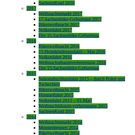
SachsenKrad 2018
2017
Weihnachtsmarkt 2017
17.Sachsenbike-Geburtstag 2017
Bikerweihnacht 2017
Nelkenfahrt 2017
Der 16.Sachsenbike-Geburtstag
2016
Bikerweihnacht 2016
15.Heimkinderausfahrt – Mai 2016
Nelkenfahrt 2016
Weihnachstbaumverbrennung 2016
Der 15.Sachsenbike-Geburtstag
2015
Saisonabschlussfahrt 2015 – durch Polen und
Tschechien
Bikerweihnacht 2015
Himmelfahrt 2015
Nelkenfahrt 2015 – 01.Mai!
Weihnachtsbaum-verbrennung 2015
SachsenKrad 2015
2014
Weihnachtsmarkt 2014
Moppedrennen 2014
Bikerweihnacht 2014