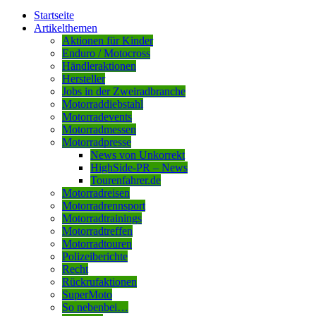
Startseite
Artikelthemen
Aktionen für Kinder
Enduro / Motocross
Händleraktionen
Hersteller
Jobs in der Zweiradbranche
Motorraddiebstahl
Motorradevents
Motorradmessen
Motorradpresse
News von Unkorrekt
HighSide-PR – News
Tourenfahrer.de
Motorradreisen
Motorradrennsport
Motorradtrainings
Motorradtreffen
Motorradtouren
Polizeiberichte
Recht
Rückrufaktionen
SuperMoto
So nebenbei…