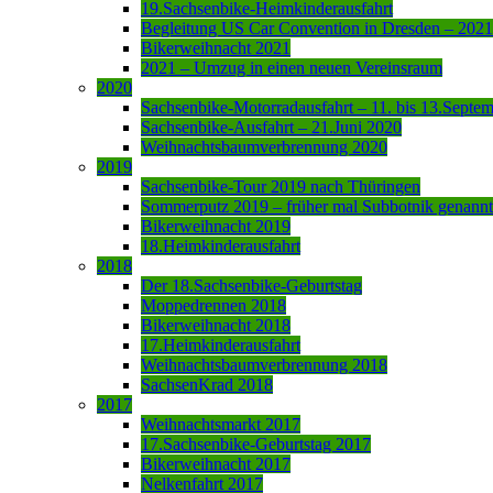
19.Sachsenbike-Heimkinderausfahrt
Begleitung US Car Convention in Dresden – 2021
Bikerweihnacht 2021
2021 – Umzug in einen neuen Vereinsraum
2020
Sachsenbike-Motorradausfahrt – 11. bis 13.Septe
Sachsenbike-Ausfahrt – 21.Juni 2020
Weihnachtsbaumverbrennung 2020
2019
Sachsenbike-Tour 2019 nach Thüringen
Sommerputz 2019 – früher mal Subbotnik genannt
Bikerweihnacht 2019
18.Heimkinderausfahrt
2018
Der 18.Sachsenbike-Geburtstag
Moppedrennen 2018
Bikerweihnacht 2018
17.Heimkinderausfahrt
Weihnachtsbaumverbrennung 2018
SachsenKrad 2018
2017
Weihnachtsmarkt 2017
17.Sachsenbike-Geburtstag 2017
Bikerweihnacht 2017
Nelkenfahrt 2017