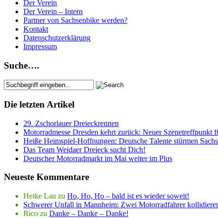
Der Verein
Der Verein – Intern
Partner von Sachsenbike werden?
Kontakt
Datenschutzerklärung
Impressum
Suche….
Die letzten Artikel
29. Zschorlauer Dreieckrennen
Motorradmesse Dresden kehrt zurück: Neuer Szenetreffpunkt fü
Heiße Heimspiel-Hoffnungen: Deutsche Talente stürmen Sachs
Das Team Weidaer Dreieck sucht Dich!
Deutscher Motorradmarkt im Mai weiter im Plus
Neueste Kommentare
Heike Lau
zu
Ho, Ho, Ho – bald ist es wieder soweit!
Schwerer Unfall in Mannheim: Zwei Motorradfahrer kollidieren
Rico
zu
Danke – Danke – Danke!