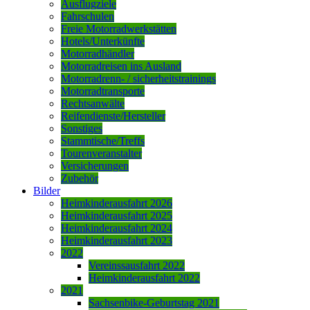
Ausflugziele
Fahrschulen
Freie Motorradwerkstätten
Hotels/Unterkünfte
Motorradhändler
Motorradreisen ins Ausland
Motorradrenn- / sicherheitstrainings
Motorradtransporte
Rechtsanwälte
Reifendienste/Hersteller
Sonstiges
Stammtische/Treffs
Tourenveranstalter
Versicherungen
Zubehör
Bilder
Heimkinderausfahrt 2026
Heimkinderausfahrt 2025
Heimkinderausfahrt 2024
Heimkinderausfahrt 2023
2022
Vereinssausfahrt 2022
Heimkinderausfahrt 2022
2021
Sachsenbike-Geburtstag 2021