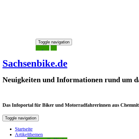
Skip
Toggle navigation
to
8. August 2026
content
Sachsenbike.de
Neuigkeiten und Informationen rund um d
Das Infoportal für Biker und Motorradfahrerinnen aus Chemnitz /
Toggle navigation
Startseite
Artikelthemen