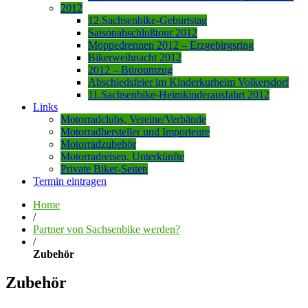
2012
12.Sachsenbike-Geburtstag
Saisonabschlußtour 2012
Moppedrennen 2012 – Erzgebirgsring
Bikerweihnacht 2012
2012 – Büroumzug
Abschiedsfeier im Kinderkurheim Volkersdorf
11.Sachsenbike-Heimkinderausfahrt 2012
Links
Motorradclubs, Vereine/Verbände
Motorradhersteller und Importeure
Motorradzubehör
Motorradreisen, Unterkünfte
Private Biker-Seiten
Termin eintragen
Home
/
Partner von Sachsenbike werden?
/
Zubehör
Zubehör