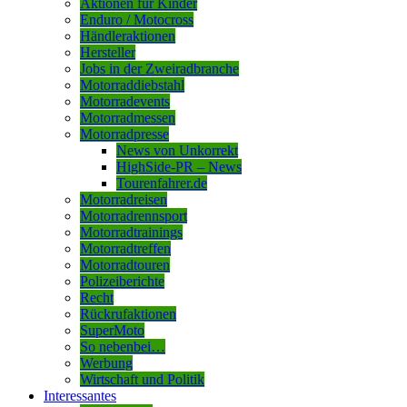
Aktionen für Kinder
Enduro / Motocross
Händleraktionen
Hersteller
Jobs in der Zweiradbranche
Motorraddiebstahl
Motorradevents
Motorradmessen
Motorradpresse
News von Unkorrekt
HighSide-PR – News
Tourenfahrer.de
Motorradreisen
Motorradrennsport
Motorradtrainings
Motorradtreffen
Motorradtouren
Polizeiberichte
Recht
Rückrufaktionen
SuperMoto
So nebenbei…
Werbung
Wirtschaft und Politik
Interessantes