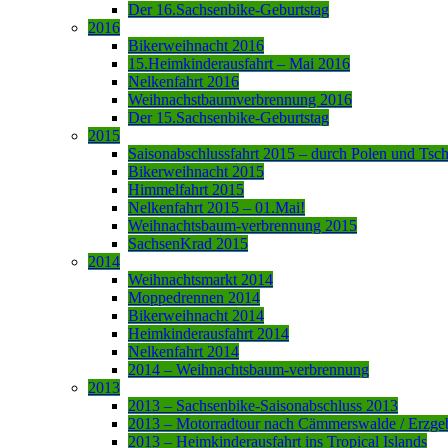
Der 16.Sachsenbike-Geburtstag
2016
Bikerweihnacht 2016
15.Heimkinderausfahrt – Mai 2016
Nelkenfahrt 2016
Weihnachstbaumverbrennung 2016
Der 15.Sachsenbike-Geburtstag
2015
Saisonabschlussfahrt 2015 – durch Polen und Tsc
Bikerweihnacht 2015
Himmelfahrt 2015
Nelkenfahrt 2015 – 01.Mai!
Weihnachtsbaum-verbrennung 2015
SachsenKrad 2015
2014
Weihnachtsmarkt 2014
Moppedrennen 2014
Bikerweihnacht 2014
Heimkinderausfahrt 2014
Nelkenfahrt 2014
2014 – Weihnachtsbaum-verbrennung
2013
2013 – Sachsenbike-Saisonabschluss 2013
2013 – Motorradtour nach Cämmerswalde / Erzge
2013 – Heimkinderausfahrt ins Tropical Islands