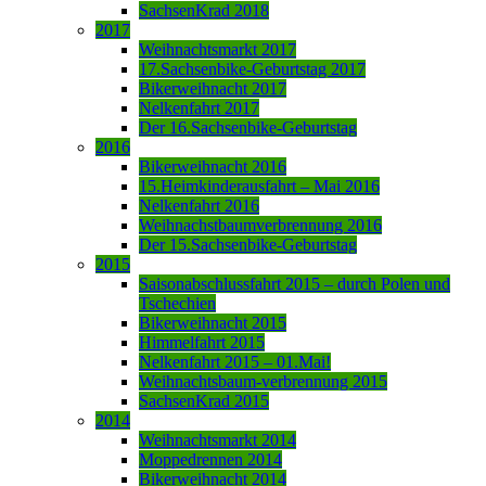
SachsenKrad 2018
2017
Weihnachtsmarkt 2017
17.Sachsenbike-Geburtstag 2017
Bikerweihnacht 2017
Nelkenfahrt 2017
Der 16.Sachsenbike-Geburtstag
2016
Bikerweihnacht 2016
15.Heimkinderausfahrt – Mai 2016
Nelkenfahrt 2016
Weihnachstbaumverbrennung 2016
Der 15.Sachsenbike-Geburtstag
2015
Saisonabschlussfahrt 2015 – durch Polen und
Tschechien
Bikerweihnacht 2015
Himmelfahrt 2015
Nelkenfahrt 2015 – 01.Mai!
Weihnachtsbaum-verbrennung 2015
SachsenKrad 2015
2014
Weihnachtsmarkt 2014
Moppedrennen 2014
Bikerweihnacht 2014