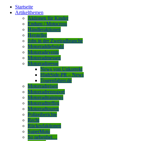
Startseite
Artikelthemen
Aktionen für Kinder
Enduro / Motocross
Händleraktionen
Hersteller
Jobs in der Zweiradbranche
Motorraddiebstahl
Motorradevents
Motorradmessen
Motorradpresse
News von Unkorrekt
HighSide-PR – News
Tourenfahrer.de
Motorradreisen
Motorradrennsport
Motorradtrainings
Motorradtreffen
Motorradtouren
Polizeiberichte
Recht
Rückrufaktionen
SuperMoto
So nebenbei…