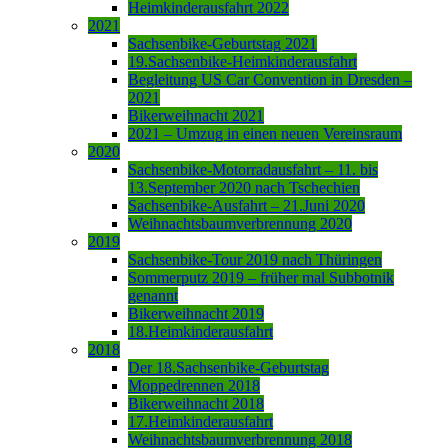
Heimkinderausfahrt 2022
2021
Sachsenbike-Geburtstag 2021
19.Sachsenbike-Heimkinderausfahrt
Begleitung US Car Convention in Dresden –
2021
Bikerweihnacht 2021
2021 – Umzug in einen neuen Vereinsraum
2020
Sachsenbike-Motorradausfahrt – 11. bis
13.September 2020 nach Tschechien
Sachsenbike-Ausfahrt – 21.Juni 2020
Weihnachtsbaumverbrennung 2020
2019
Sachsenbike-Tour 2019 nach Thüringen
Sommerputz 2019 – früher mal Subbotnik
genannt
Bikerweihnacht 2019
18.Heimkinderausfahrt
2018
Der 18.Sachsenbike-Geburtstag
Moppedrennen 2018
Bikerweihnacht 2018
17.Heimkinderausfahrt
Weihnachtsbaumverbrennung 2018