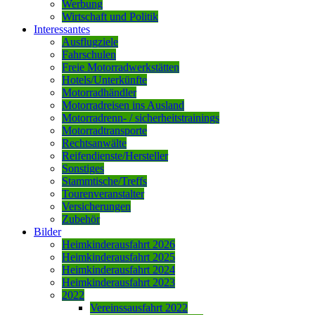
Werbung
Wirtschaft und Politik
Interessantes
Ausflugziele
Fahrschulen
Freie Motorradwerkstätten
Hotels/Unterkünfte
Motorradhändler
Motorradreisen ins Ausland
Motorradrenn- / sicherheitstrainings
Motorradtransporte
Rechtsanwälte
Reifendienste/Hersteller
Sonstiges
Stammtische/Treffs
Tourenveranstalter
Versicherungen
Zubehör
Bilder
Heimkinderausfahrt 2026
Heimkinderausfahrt 2025
Heimkinderausfahrt 2024
Heimkinderausfahrt 2023
2022
Vereinssausfahrt 2022