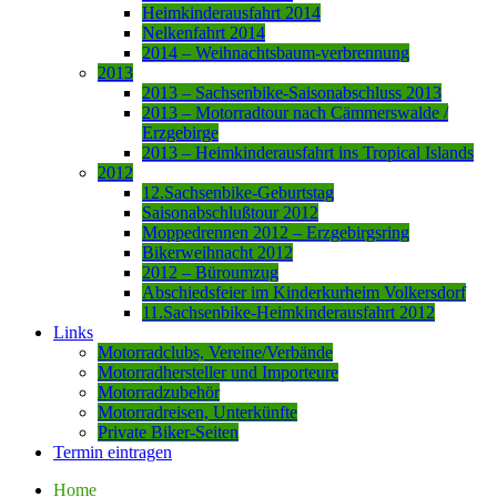
Heimkinderausfahrt 2014
Nelkenfahrt 2014
2014 – Weihnachtsbaum-verbrennung
2013
2013 – Sachsenbike-Saisonabschluss 2013
2013 – Motorradtour nach Cämmerswalde /
Erzgebirge
2013 – Heimkinderausfahrt ins Tropical Islands
2012
12.Sachsenbike-Geburtstag
Saisonabschlußtour 2012
Moppedrennen 2012 – Erzgebirgsring
Bikerweihnacht 2012
2012 – Büroumzug
Abschiedsfeier im Kinderkurheim Volkersdorf
11.Sachsenbike-Heimkinderausfahrt 2012
Links
Motorradclubs, Vereine/Verbände
Motorradhersteller und Importeure
Motorradzubehör
Motorradreisen, Unterkünfte
Private Biker-Seiten
Termin eintragen
Home