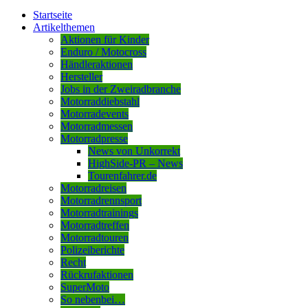
Startseite
Artikelthemen
Aktionen für Kinder
Enduro / Motocross
Händleraktionen
Hersteller
Jobs in der Zweiradbranche
Motorraddiebstahl
Motorradevents
Motorradmessen
Motorradpresse
News von Unkorrekt
HighSide-PR – News
Tourenfahrer.de
Motorradreisen
Motorradrennsport
Motorradtrainings
Motorradtreffen
Motorradtouren
Polizeiberichte
Recht
Rückrufaktionen
SuperMoto
So nebenbei…