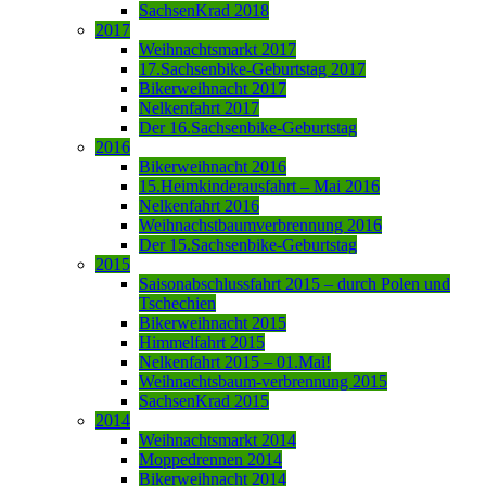
SachsenKrad 2018
2017
Weihnachtsmarkt 2017
17.Sachsenbike-Geburtstag 2017
Bikerweihnacht 2017
Nelkenfahrt 2017
Der 16.Sachsenbike-Geburtstag
2016
Bikerweihnacht 2016
15.Heimkinderausfahrt – Mai 2016
Nelkenfahrt 2016
Weihnachstbaumverbrennung 2016
Der 15.Sachsenbike-Geburtstag
2015
Saisonabschlussfahrt 2015 – durch Polen und
Tschechien
Bikerweihnacht 2015
Himmelfahrt 2015
Nelkenfahrt 2015 – 01.Mai!
Weihnachtsbaum-verbrennung 2015
SachsenKrad 2015
2014
Weihnachtsmarkt 2014
Moppedrennen 2014
Bikerweihnacht 2014