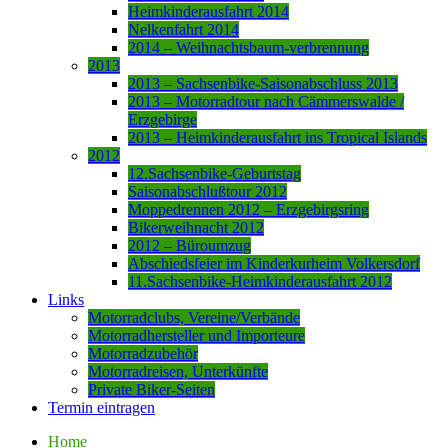
Heimkinderausfahrt 2014
Nelkenfahrt 2014
2014 – Weihnachtsbaum-verbrennung
2013
2013 – Sachsenbike-Saisonabschluss 2013
2013 – Motorradtour nach Cämmerswalde /
Erzgebirge
2013 – Heimkinderausfahrt ins Tropical Islands
2012
12.Sachsenbike-Geburtstag
Saisonabschlußtour 2012
Moppedrennen 2012 – Erzgebirgsring
Bikerweihnacht 2012
2012 – Büroumzug
Abschiedsfeier im Kinderkurheim Volkersdorf
11.Sachsenbike-Heimkinderausfahrt 2012
Links
Motorradclubs, Vereine/Verbände
Motorradhersteller und Importeure
Motorradzubehör
Motorradreisen, Unterkünfte
Private Biker-Seiten
Termin eintragen
Home