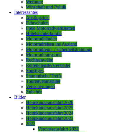
Werbung
Wirtschaft und Politik
Interessantes
Ausflugziele
Fahrschulen
Freie Motorradwerkstätten
Hotels/Unterkünfte
Motorradhändler
Motorradreisen ins Ausland
Motorradrenn- / sicherheitstrainings
Motorradtransporte
Rechtsanwälte
Reifendienste/Hersteller
Sonstiges
Stammtische/Treffs
Tourenveranstalter
Versicherungen
Zubehör
Bilder
Heimkinderausfahrt 2026
Heimkinderausfahrt 2025
Heimkinderausfahrt 2024
Heimkinderausfahrt 2023
2022
Vereinssausfahrt 2022