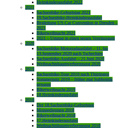
Heimkinderausfahrt 2022
2021
Sachsenbike-Geburtstag 2021
19.Sachsenbike-Heimkinderausfahrt
Begleitung US Car Convention in Dresden –
2021
Bikerweihnacht 2021
2021 – Umzug in einen neuen Vereinsraum
2020
Sachsenbike-Motorradausfahrt – 11. bis
13.September 2020 nach Tschechien
Sachsenbike-Ausfahrt – 21.Juni 2020
Weihnachtsbaumverbrennung 2020
2019
Sachsenbike-Tour 2019 nach Thüringen
Sommerputz 2019 – früher mal Subbotnik
genannt
Bikerweihnacht 2019
18.Heimkinderausfahrt
2018
Der 18.Sachsenbike-Geburtstag
Moppedrennen 2018
Bikerweihnacht 2018
17.Heimkinderausfahrt
Weihnachtsbaumverbrennung 2018