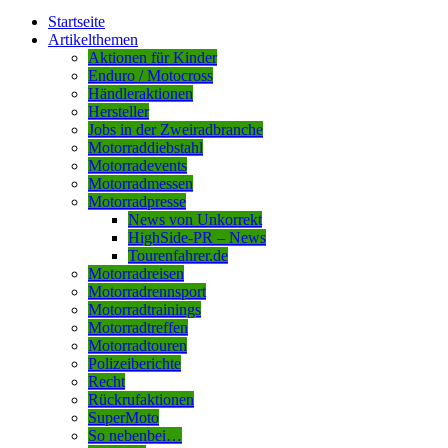
Startseite
Artikelthemen
Aktionen für Kinder
Enduro / Motocross
Händleraktionen
Hersteller
Jobs in der Zweiradbranche
Motorraddiebstahl
Motorradevents
Motorradmessen
Motorradpresse
News von Unkorrekt
HighSide-PR – News
Tourenfahrer.de
Motorradreisen
Motorradrennsport
Motorradtrainings
Motorradtreffen
Motorradtouren
Polizeiberichte
Recht
Rückrufaktionen
SuperMoto
So nebenbei…