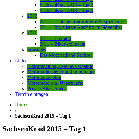
SachsenKrad 2013 – Tag 2
SachsenKrad 2013 – Tag 3
2012
2012 – 1.kleine Tour mit Fire & Spielberg jr.
2011 – Roys letzte Ausfahrt im November
2011
2011 – Eierfahrt
2011 – Bikerweihnacht
Sonstiges
Das Motorradland Sachsen
Links
Motorradclubs, Vereine/Verbände
Motorradhersteller und Importeure
Motorradzubehör
Motorradreisen, Unterkünfte
Private Biker-Seiten
Termin eintragen
Home
/
SachsenKrad 2015 – Tag 1
SachsenKrad 2015 – Tag 1