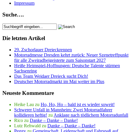
Impressum
Suche….
Die letzten Artikel
29. Zschorlauer Dreieckrennen
Motorradmesse Dresden kehrt zurück: Neuer Szenetreffpunkt
für alle Zweiradbeigeisterte zum Saisonstart 2027
Heiße Heimspiel-Hoffnungen: Deutsche Talente stürmen
Sachsenring
Das Team Weidaer Dreieck sucht Dich!
Deutscher Motorradmarkt im Mai weiter im Plus
Neueste Kommentare
Heike Lau
zu
Ho, Ho, Ho – bald ist es wieder soweit!
Schwerer Unfall in Mannheim: Zwei Motorradfahrer
kollidieren heftig!
zu
Anklage nach tödlichem Motorradunfall
Rico
zu
Danke – Danke – Danke!
Lutz Rehwald
zu
Danke – Danke – Danke!
Peggy
zu
Gemeinschaft, Leidenschaft und Fahrspaß auf