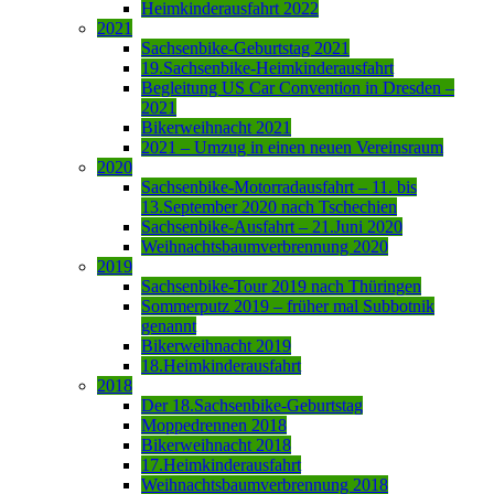
Heimkinderausfahrt 2022
2021
Sachsenbike-Geburtstag 2021
19.Sachsenbike-Heimkinderausfahrt
Begleitung US Car Convention in Dresden –
2021
Bikerweihnacht 2021
2021 – Umzug in einen neuen Vereinsraum
2020
Sachsenbike-Motorradausfahrt – 11. bis
13.September 2020 nach Tschechien
Sachsenbike-Ausfahrt – 21.Juni 2020
Weihnachtsbaumverbrennung 2020
2019
Sachsenbike-Tour 2019 nach Thüringen
Sommerputz 2019 – früher mal Subbotnik
genannt
Bikerweihnacht 2019
18.Heimkinderausfahrt
2018
Der 18.Sachsenbike-Geburtstag
Moppedrennen 2018
Bikerweihnacht 2018
17.Heimkinderausfahrt
Weihnachtsbaumverbrennung 2018