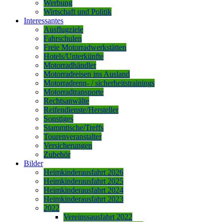
Werbung
Wirtschaft und Politik
Interessantes
Ausflugziele
Fahrschulen
Freie Motorradwerkstätten
Hotels/Unterkünfte
Motorradhändler
Motorradreisen ins Ausland
Motorradrenn- / sicherheitstrainings
Motorradtransporte
Rechtsanwälte
Reifendienste/Hersteller
Sonstiges
Stammtische/Treffs
Tourenveranstalter
Versicherungen
Zubehör
Bilder
Heimkinderausfahrt 2026
Heimkinderausfahrt 2025
Heimkinderausfahrt 2024
Heimkinderausfahrt 2023
2022
Vereinssausfahrt 2022