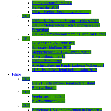
Heimkinderausfahrt 2014
Nelkenfahrt 2014
2014 – Weihnachtsbaum-verbrennung
2013
2013 – Sachsenbike-Saisonabschluss 2013
2013 – Motorradtour nach Cämmerswalde /
Erzgebirge
2013 – Heimkinderausfahrt ins Tropical Islands
2012
12.Sachsenbike-Geburtstag
Saisonabschlußtour 2012
Moppedrennen 2012 – Erzgebirgsring
Bikerweihnacht 2012
2012 – Büroumzug
Abschiedsfeier im Kinderkurheim Volkersdorf
11.Sachsenbike-Heimkinderausfahrt 2012
Filme
2023
Die 21.Sachsenbike-Heimkinderausfahrt
Bikerweihnacht
2022
Vereinsausfahrt 2022
Bikerweihnacht 2022
2021
Begleitung US Car Convention in Dresden –