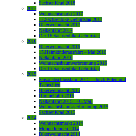
SachsenKrad 2018
2017
Weihnachtsmarkt 2017
17.Sachsenbike-Geburtstag 2017
Bikerweihnacht 2017
Nelkenfahrt 2017
Der 16.Sachsenbike-Geburtstag
2016
Bikerweihnacht 2016
15.Heimkinderausfahrt – Mai 2016
Nelkenfahrt 2016
Weihnachstbaumverbrennung 2016
Der 15.Sachsenbike-Geburtstag
2015
Saisonabschlussfahrt 2015 – durch Polen und
Tschechien
Bikerweihnacht 2015
Himmelfahrt 2015
Nelkenfahrt 2015 – 01.Mai!
Weihnachtsbaum-verbrennung 2015
SachsenKrad 2015
2014
Weihnachtsmarkt 2014
Moppedrennen 2014
Bikerweihnacht 2014