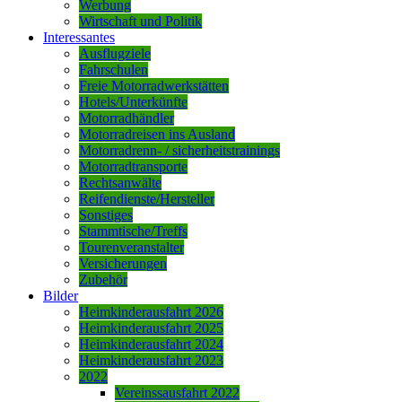
Werbung
Wirtschaft und Politik
Interessantes
Ausflugziele
Fahrschulen
Freie Motorradwerkstätten
Hotels/Unterkünfte
Motorradhändler
Motorradreisen ins Ausland
Motorradrenn- / sicherheitstrainings
Motorradtransporte
Rechtsanwälte
Reifendienste/Hersteller
Sonstiges
Stammtische/Treffs
Tourenveranstalter
Versicherungen
Zubehör
Bilder
Heimkinderausfahrt 2026
Heimkinderausfahrt 2025
Heimkinderausfahrt 2024
Heimkinderausfahrt 2023
2022
Vereinssausfahrt 2022