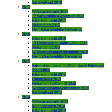
SachsenKrad 2018
2017
Weihnachtsmarkt 2017
17.Sachsenbike-Geburtstag 2017
Bikerweihnacht 2017
Nelkenfahrt 2017
Der 16.Sachsenbike-Geburtstag
2016
Bikerweihnacht 2016
15.Heimkinderausfahrt – Mai 2016
Nelkenfahrt 2016
Weihnachstbaumverbrennung 2016
Der 15.Sachsenbike-Geburtstag
2015
Saisonabschlussfahrt 2015 – durch Polen und
Tschechien
Bikerweihnacht 2015
Himmelfahrt 2015
Nelkenfahrt 2015 – 01.Mai!
Weihnachtsbaum-verbrennung 2015
SachsenKrad 2015
2014
Weihnachtsmarkt 2014
Moppedrennen 2014
Bikerweihnacht 2014