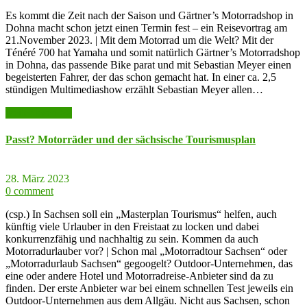
Es kommt die Zeit nach der Saison und Gärtner’s Motorradshop in
Dohna macht schon jetzt einen Termin fest – ein Reisevortrag am
21.November 2023. | Mit dem Motorrad um die Welt? Mit der
Ténéré 700 hat Yamaha und somit natürlich Gärtner’s Motorradshop
in Dohna, das passende Bike parat und mit Sebastian Meyer einen
begeisterten Fahrer, der das schon gemacht hat. In einer ca. 2,5
stündigen Multimediashow erzählt Sebastian Meyer allen…
weiter lesen >>
Passt? Motorräder und der sächsische Tourismusplan
28. März 2023
0 comment
(csp.) In Sachsen soll ein „Masterplan Tourismus“ helfen, auch
künftig viele Urlauber in den Freistaat zu locken und dabei
konkurrenzfähig und nachhaltig zu sein. Kommen da auch
Motorradurlauber vor? | Schon mal „Motorradtour Sachsen“ oder
„Motorradurlaub Sachsen“ gegoogelt? Outdoor-Unternehmen, das
eine oder andere Hotel und Motorradreise-Anbieter sind da zu
finden. Der erste Anbieter war bei einem schnellen Test jeweils ein
Outdoor-Unternehmen aus dem Allgäu. Nicht aus Sachsen, schon