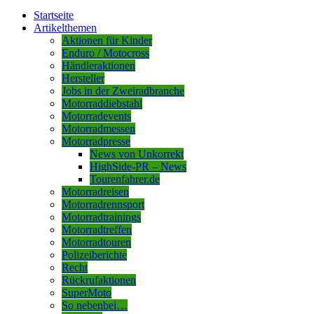
Startseite
Artikelthemen
Aktionen für Kinder
Enduro / Motocross
Händleraktionen
Hersteller
Jobs in der Zweiradbranche
Motorraddiebstahl
Motorradevents
Motorradmessen
Motorradpresse
News von Unkorrekt
HighSide-PR – News
Tourenfahrer.de
Motorradreisen
Motorradrennsport
Motorradtrainings
Motorradtreffen
Motorradtouren
Polizeiberichte
Recht
Rückrufaktionen
SuperMoto
So nebenbei…