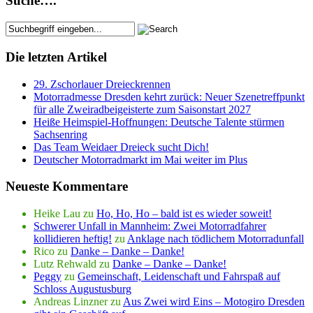
Suche….
Die letzten Artikel
29. Zschorlauer Dreieckrennen
Motorradmesse Dresden kehrt zurück: Neuer Szenetreffpunkt
für alle Zweiradbeigeisterte zum Saisonstart 2027
Heiße Heimspiel-Hoffnungen: Deutsche Talente stürmen
Sachsenring
Das Team Weidaer Dreieck sucht Dich!
Deutscher Motorradmarkt im Mai weiter im Plus
Neueste Kommentare
Heike Lau
zu
Ho, Ho, Ho – bald ist es wieder soweit!
Schwerer Unfall in Mannheim: Zwei Motorradfahrer
kollidieren heftig!
zu
Anklage nach tödlichem Motorradunfall
Rico
zu
Danke – Danke – Danke!
Lutz Rehwald
zu
Danke – Danke – Danke!
Peggy
zu
Gemeinschaft, Leidenschaft und Fahrspaß auf
Schloss Augustusburg
Andreas Linzner
zu
Aus Zwei wird Eins – Motogiro Dresden