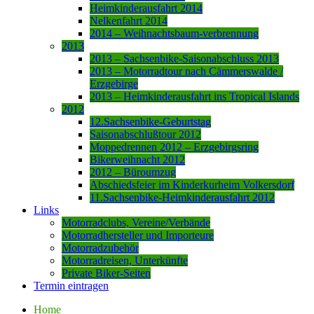
Heimkinderausfahrt 2014
Nelkenfahrt 2014
2014 – Weihnachtsbaum-verbrennung
2013
2013 – Sachsenbike-Saisonabschluss 2013
2013 – Motorradtour nach Cämmerswalde /
Erzgebirge
2013 – Heimkinderausfahrt ins Tropical Islands
2012
12.Sachsenbike-Geburtstag
Saisonabschlußtour 2012
Moppedrennen 2012 – Erzgebirgsring
Bikerweihnacht 2012
2012 – Büroumzug
Abschiedsfeier im Kinderkurheim Volkersdorf
11.Sachsenbike-Heimkinderausfahrt 2012
Links
Motorradclubs, Vereine/Verbände
Motorradhersteller und Importeure
Motorradzubehör
Motorradreisen, Unterkünfte
Private Biker-Seiten
Termin eintragen
Home