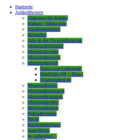
Startseite
Artikelthemen
Aktionen für Kinder
Enduro / Motocross
Händleraktionen
Hersteller
Jobs in der Zweiradbranche
Motorraddiebstahl
Motorradevents
Motorradmessen
Motorradpresse
News von Unkorrekt
HighSide-PR – News
Tourenfahrer.de
Motorradreisen
Motorradrennsport
Motorradtrainings
Motorradtreffen
Motorradtouren
Polizeiberichte
Recht
Rückrufaktionen
SuperMoto
So nebenbei…