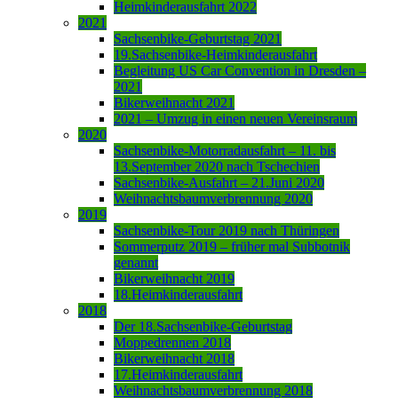
Heimkinderausfahrt 2022
2021
Sachsenbike-Geburtstag 2021
19.Sachsenbike-Heimkinderausfahrt
Begleitung US Car Convention in Dresden –
2021
Bikerweihnacht 2021
2021 – Umzug in einen neuen Vereinsraum
2020
Sachsenbike-Motorradausfahrt – 11. bis
13.September 2020 nach Tschechien
Sachsenbike-Ausfahrt – 21.Juni 2020
Weihnachtsbaumverbrennung 2020
2019
Sachsenbike-Tour 2019 nach Thüringen
Sommerputz 2019 – früher mal Subbotnik
genannt
Bikerweihnacht 2019
18.Heimkinderausfahrt
2018
Der 18.Sachsenbike-Geburtstag
Moppedrennen 2018
Bikerweihnacht 2018
17.Heimkinderausfahrt
Weihnachtsbaumverbrennung 2018