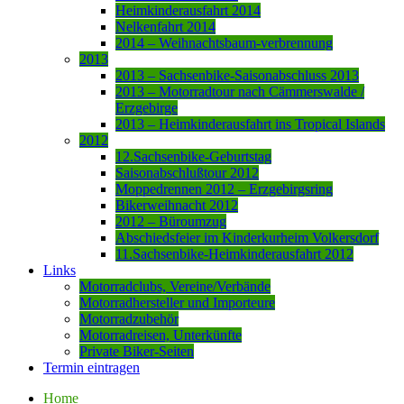
Heimkinderausfahrt 2014
Nelkenfahrt 2014
2014 – Weihnachtsbaum-verbrennung
2013
2013 – Sachsenbike-Saisonabschluss 2013
2013 – Motorradtour nach Cämmerswalde /
Erzgebirge
2013 – Heimkinderausfahrt ins Tropical Islands
2012
12.Sachsenbike-Geburtstag
Saisonabschlußtour 2012
Moppedrennen 2012 – Erzgebirgsring
Bikerweihnacht 2012
2012 – Büroumzug
Abschiedsfeier im Kinderkurheim Volkersdorf
11.Sachsenbike-Heimkinderausfahrt 2012
Links
Motorradclubs, Vereine/Verbände
Motorradhersteller und Importeure
Motorradzubehör
Motorradreisen, Unterkünfte
Private Biker-Seiten
Termin eintragen
Home