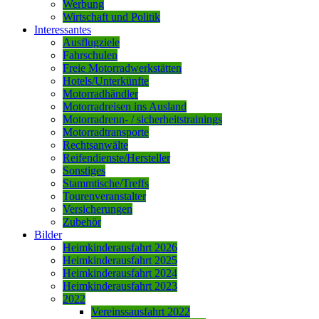
Werbung
Wirtschaft und Politik
Interessantes
Ausflugziele
Fahrschulen
Freie Motorradwerkstätten
Hotels/Unterkünfte
Motorradhändler
Motorradreisen ins Ausland
Motorradrenn- / sicherheitstrainings
Motorradtransporte
Rechtsanwälte
Reifendienste/Hersteller
Sonstiges
Stammtische/Treffs
Tourenveranstalter
Versicherungen
Zubehör
Bilder
Heimkinderausfahrt 2026
Heimkinderausfahrt 2025
Heimkinderausfahrt 2024
Heimkinderausfahrt 2023
2022
Vereinssausfahrt 2022