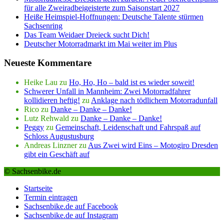
für alle Zweiradbeigeisterte zum Saisonstart 2027
Heiße Heimspiel-Hoffnungen: Deutsche Talente stürmen
Sachsenring
Das Team Weidaer Dreieck sucht Dich!
Deutscher Motorradmarkt im Mai weiter im Plus
Neueste Kommentare
Heike Lau
zu
Ho, Ho, Ho – bald ist es wieder soweit!
Schwerer Unfall in Mannheim: Zwei Motorradfahrer
kollidieren heftig!
zu
Anklage nach tödlichem Motorradunfall
Rico
zu
Danke – Danke – Danke!
Lutz Rehwald
zu
Danke – Danke – Danke!
Peggy
zu
Gemeinschaft, Leidenschaft und Fahrspaß auf
Schloss Augustusburg
Andreas Linzner
zu
Aus Zwei wird Eins – Motogiro Dresden
gibt ein Geschäft auf
© Sachsenbike.de
Startseite
Termin eintragen
Sachsenbike.de auf Facebook
Sachsenbike.de auf Instagram