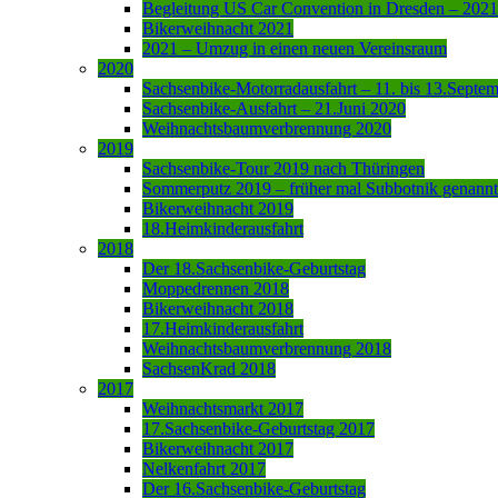
Begleitung US Car Convention in Dresden – 2021
Bikerweihnacht 2021
2021 – Umzug in einen neuen Vereinsraum
2020
Sachsenbike-Motorradausfahrt – 11. bis 13.Septe
Sachsenbike-Ausfahrt – 21.Juni 2020
Weihnachtsbaumverbrennung 2020
2019
Sachsenbike-Tour 2019 nach Thüringen
Sommerputz 2019 – früher mal Subbotnik genannt
Bikerweihnacht 2019
18.Heimkinderausfahrt
2018
Der 18.Sachsenbike-Geburtstag
Moppedrennen 2018
Bikerweihnacht 2018
17.Heimkinderausfahrt
Weihnachtsbaumverbrennung 2018
SachsenKrad 2018
2017
Weihnachtsmarkt 2017
17.Sachsenbike-Geburtstag 2017
Bikerweihnacht 2017
Nelkenfahrt 2017
Der 16.Sachsenbike-Geburtstag