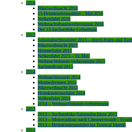
2016
Bikerweihnacht 2016
15.Heimkinderausfahrt – Mai 2016
Nelkenfahrt 2016
Weihnachstbaumverbrennung 2016
Der 15.Sachsenbike-Geburtstag
2015
Saisonabschlussfahrt 2015 – durch Polen und Tsc
Bikerweihnacht 2015
Himmelfahrt 2015
Nelkenfahrt 2015 – 01.Mai!
Weihnachtsbaum-verbrennung 2015
SachsenKrad 2015
2014
Weihnachtsmarkt 2014
Moppedrennen 2014
Bikerweihnacht 2014
Heimkinderausfahrt 2014
Nelkenfahrt 2014
2014 – Weihnachtsbaum-verbrennung
2013
2013 – Sachsenbike-Saisonabschluss 2013
2013 – Motorradtour nach Cämmerswalde / Erzge
2013 – Heimkinderausfahrt ins Tropical Islands
2012