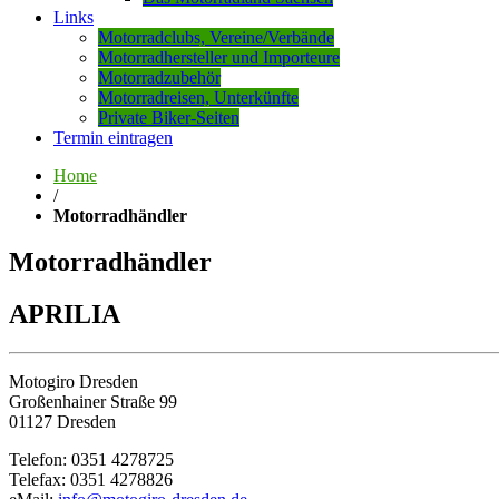
Links
Motorradclubs, Vereine/Verbände
Motorradhersteller und Importeure
Motorradzubehör
Motorradreisen, Unterkünfte
Private Biker-Seiten
Termin eintragen
Home
/
Motorradhändler
Motorradhändler
APRILIA
Motogiro Dresden
Großenhainer Straße 99
01127 Dresden
Telefon: 0351 4278725
Telefax: 0351 4278826