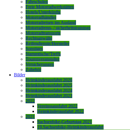
Fahrschulen
Freie Motorradwerkstätten
Hotels/Unterkünfte
Motorradhändler
Motorradreisen ins Ausland
Motorradrenn- / sicherheitstrainings
Motorradtransporte
Rechtsanwälte
Reifendienste/Hersteller
Sonstiges
Stammtische/Treffs
Tourenveranstalter
Versicherungen
Zubehör
Bilder
Heimkinderausfahrt 2026
Heimkinderausfahrt 2025
Heimkinderausfahrt 2024
Heimkinderausfahrt 2023
2022
Vereinssausfahrt 2022
Heimkinderausfahrt 2022
2021
Sachsenbike-Geburtstag 2021
19.Sachsenbike-Heimkinderausfahrt