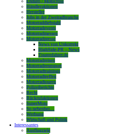
Enduro / Motocross
Händleraktionen
Hersteller
Jobs in der Zweiradbranche
Motorraddiebstahl
Motorradevents
Motorradmessen
Motorradpresse
News von Unkorrekt
HighSide-PR – News
Tourenfahrer.de
Motorradreisen
Motorradrennsport
Motorradtrainings
Motorradtreffen
Motorradtouren
Polizeiberichte
Recht
Rückrufaktionen
SuperMoto
So nebenbei…
Werbung
Wirtschaft und Politik
Interessantes
Ausflugziele