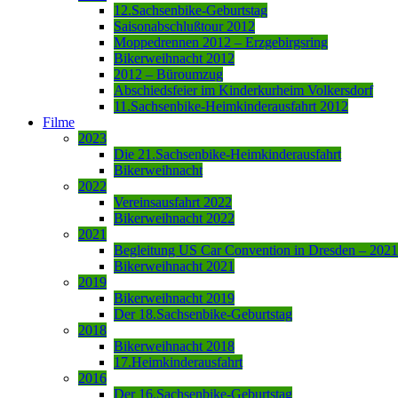
12.Sachsenbike-Geburtstag
Saisonabschlußtour 2012
Moppedrennen 2012 – Erzgebirgsring
Bikerweihnacht 2012
2012 – Büroumzug
Abschiedsfeier im Kinderkurheim Volkersdorf
11.Sachsenbike-Heimkinderausfahrt 2012
Filme
2023
Die 21.Sachsenbike-Heimkinderausfahrt
Bikerweihnacht
2022
Vereinsausfahrt 2022
Bikerweihnacht 2022
2021
Begleitung US Car Convention in Dresden – 2021
Bikerweihnacht 2021
2019
Bikerweihnacht 2019
Der 18.Sachsenbike-Geburtstag
2018
Bikerweihnacht 2018
17.Heimkinderausfahrt
2016
Der 16.Sachsenbike-Geburtstag