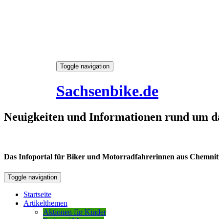
Skip
Toggle navigation
to
6. August 2026
content
Sachsenbike.de
Neuigkeiten und Informationen rund um d
Das Infoportal für Biker und Motorradfahrerinnen aus Chemnitz /
Toggle navigation
Startseite
Artikelthemen
Aktionen für Kinder