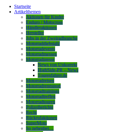
Startseite
Artikelthemen
Aktionen für Kinder
Enduro / Motocross
Händleraktionen
Hersteller
Jobs in der Zweiradbranche
Motorraddiebstahl
Motorradevents
Motorradmessen
Motorradpresse
News von Unkorrekt
HighSide-PR – News
Tourenfahrer.de
Motorradreisen
Motorradrennsport
Motorradtrainings
Motorradtreffen
Motorradtouren
Polizeiberichte
Recht
Rückrufaktionen
SuperMoto
So nebenbei…