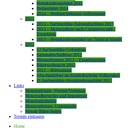
Heimkinderausfahrt 2014
Nelkenfahrt 2014
2014 – Weihnachtsbaum-verbrennung
2013
2013 – Sachsenbike-Saisonabschluss 2013
2013 – Motorradtour nach Cämmerswalde /
Erzgebirge
2013 – Heimkinderausfahrt ins Tropical Islands
2012
12.Sachsenbike-Geburtstag
Saisonabschlußtour 2012
Moppedrennen 2012 – Erzgebirgsring
Bikerweihnacht 2012
2012 – Büroumzug
Abschiedsfeier im Kinderkurheim Volkersdorf
11.Sachsenbike-Heimkinderausfahrt 2012
Links
Motorradclubs, Vereine/Verbände
Motorradhersteller und Importeure
Motorradzubehör
Motorradreisen, Unterkünfte
Private Biker-Seiten
Termin eintragen
Home