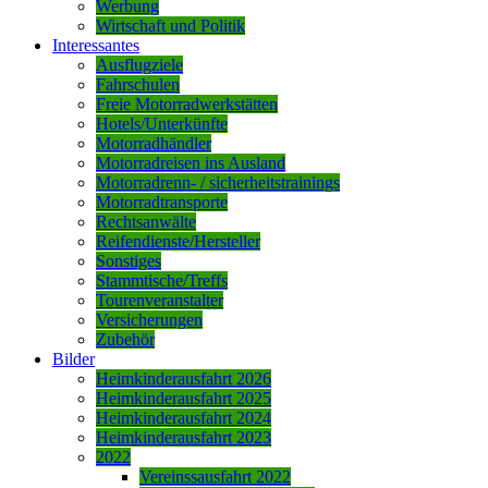
Werbung
Wirtschaft und Politik
Interessantes
Ausflugziele
Fahrschulen
Freie Motorradwerkstätten
Hotels/Unterkünfte
Motorradhändler
Motorradreisen ins Ausland
Motorradrenn- / sicherheitstrainings
Motorradtransporte
Rechtsanwälte
Reifendienste/Hersteller
Sonstiges
Stammtische/Treffs
Tourenveranstalter
Versicherungen
Zubehör
Bilder
Heimkinderausfahrt 2026
Heimkinderausfahrt 2025
Heimkinderausfahrt 2024
Heimkinderausfahrt 2023
2022
Vereinssausfahrt 2022