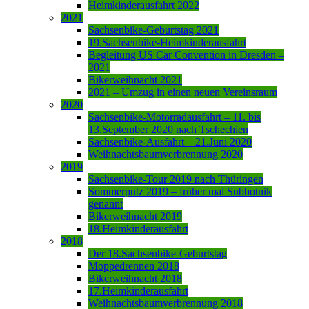
Heimkinderausfahrt 2022
2021
Sachsenbike-Geburtstag 2021
19.Sachsenbike-Heimkinderausfahrt
Begleitung US Car Convention in Dresden –
2021
Bikerweihnacht 2021
2021 – Umzug in einen neuen Vereinsraum
2020
Sachsenbike-Motorradausfahrt – 11. bis
13.September 2020 nach Tschechien
Sachsenbike-Ausfahrt – 21.Juni 2020
Weihnachtsbaumverbrennung 2020
2019
Sachsenbike-Tour 2019 nach Thüringen
Sommerputz 2019 – früher mal Subbotnik
genannt
Bikerweihnacht 2019
18.Heimkinderausfahrt
2018
Der 18.Sachsenbike-Geburtstag
Moppedrennen 2018
Bikerweihnacht 2018
17.Heimkinderausfahrt
Weihnachtsbaumverbrennung 2018