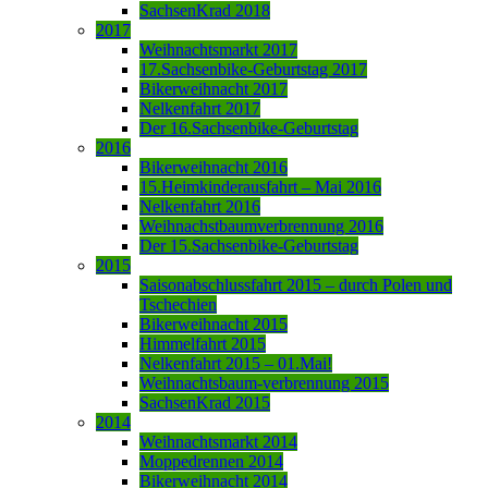
SachsenKrad 2018
2017
Weihnachtsmarkt 2017
17.Sachsenbike-Geburtstag 2017
Bikerweihnacht 2017
Nelkenfahrt 2017
Der 16.Sachsenbike-Geburtstag
2016
Bikerweihnacht 2016
15.Heimkinderausfahrt – Mai 2016
Nelkenfahrt 2016
Weihnachstbaumverbrennung 2016
Der 15.Sachsenbike-Geburtstag
2015
Saisonabschlussfahrt 2015 – durch Polen und
Tschechien
Bikerweihnacht 2015
Himmelfahrt 2015
Nelkenfahrt 2015 – 01.Mai!
Weihnachtsbaum-verbrennung 2015
SachsenKrad 2015
2014
Weihnachtsmarkt 2014
Moppedrennen 2014
Bikerweihnacht 2014