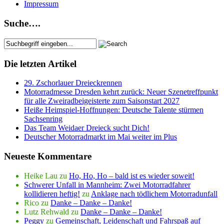
Impressum
Suche….
Die letzten Artikel
29. Zschorlauer Dreieckrennen
Motorradmesse Dresden kehrt zurück: Neuer Szenetreffpunkt
für alle Zweiradbeigeisterte zum Saisonstart 2027
Heiße Heimspiel-Hoffnungen: Deutsche Talente stürmen
Sachsenring
Das Team Weidaer Dreieck sucht Dich!
Deutscher Motorradmarkt im Mai weiter im Plus
Neueste Kommentare
Heike Lau
zu
Ho, Ho, Ho – bald ist es wieder soweit!
Schwerer Unfall in Mannheim: Zwei Motorradfahrer
kollidieren heftig!
zu
Anklage nach tödlichem Motorradunfall
Rico
zu
Danke – Danke – Danke!
Lutz Rehwald
zu
Danke – Danke – Danke!
Peggy
zu
Gemeinschaft, Leidenschaft und Fahrspaß auf