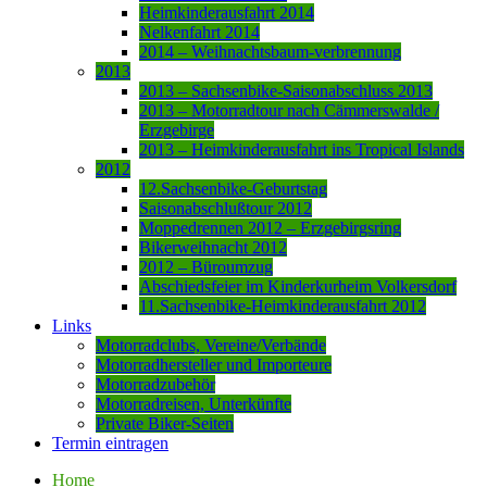
Heimkinderausfahrt 2014
Nelkenfahrt 2014
2014 – Weihnachtsbaum-verbrennung
2013
2013 – Sachsenbike-Saisonabschluss 2013
2013 – Motorradtour nach Cämmerswalde /
Erzgebirge
2013 – Heimkinderausfahrt ins Tropical Islands
2012
12.Sachsenbike-Geburtstag
Saisonabschlußtour 2012
Moppedrennen 2012 – Erzgebirgsring
Bikerweihnacht 2012
2012 – Büroumzug
Abschiedsfeier im Kinderkurheim Volkersdorf
11.Sachsenbike-Heimkinderausfahrt 2012
Links
Motorradclubs, Vereine/Verbände
Motorradhersteller und Importeure
Motorradzubehör
Motorradreisen, Unterkünfte
Private Biker-Seiten
Termin eintragen
Home