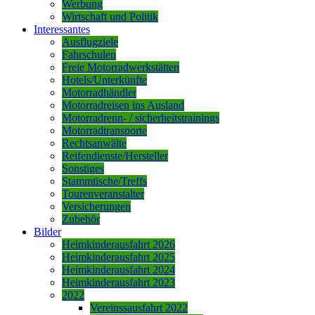
Werbung
Wirtschaft und Politik
Interessantes
Ausflugziele
Fahrschulen
Freie Motorradwerkstätten
Hotels/Unterkünfte
Motorradhändler
Motorradreisen ins Ausland
Motorradrenn- / sicherheitstrainings
Motorradtransporte
Rechtsanwälte
Reifendienste/Hersteller
Sonstiges
Stammtische/Treffs
Tourenveranstalter
Versicherungen
Zubehör
Bilder
Heimkinderausfahrt 2026
Heimkinderausfahrt 2025
Heimkinderausfahrt 2024
Heimkinderausfahrt 2023
2022
Vereinssausfahrt 2022