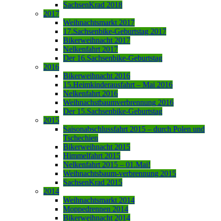
SachsenKrad 2018
2017
Weihnachtsmarkt 2017
17.Sachsenbike-Geburtstag 2017
Bikerweihnacht 2017
Nelkenfahrt 2017
Der 16.Sachsenbike-Geburtstag
2016
Bikerweihnacht 2016
15.Heimkinderausfahrt – Mai 2016
Nelkenfahrt 2016
Weihnachstbaumverbrennung 2016
Der 15.Sachsenbike-Geburtstag
2015
Saisonabschlussfahrt 2015 – durch Polen und
Tschechien
Bikerweihnacht 2015
Himmelfahrt 2015
Nelkenfahrt 2015 – 01.Mai!
Weihnachtsbaum-verbrennung 2015
SachsenKrad 2015
2014
Weihnachtsmarkt 2014
Moppedrennen 2014
Bikerweihnacht 2014