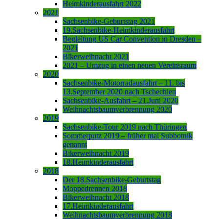
Heimkinderausfahrt 2022
2021
Sachsenbike-Geburtstag 2021
19.Sachsenbike-Heimkinderausfahrt
Begleitung US Car Convention in Dresden –
2021
Bikerweihnacht 2021
2021 – Umzug in einen neuen Vereinsraum
2020
Sachsenbike-Motorradausfahrt – 11. bis
13.September 2020 nach Tschechien
Sachsenbike-Ausfahrt – 21.Juni 2020
Weihnachtsbaumverbrennung 2020
2019
Sachsenbike-Tour 2019 nach Thüringen
Sommerputz 2019 – früher mal Subbotnik
genannt
Bikerweihnacht 2019
18.Heimkinderausfahrt
2018
Der 18.Sachsenbike-Geburtstag
Moppedrennen 2018
Bikerweihnacht 2018
17.Heimkinderausfahrt
Weihnachtsbaumverbrennung 2018