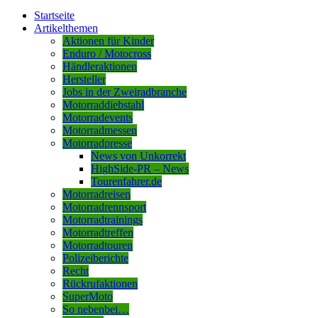
Startseite
Artikelthemen
Aktionen für Kinder
Enduro / Motocross
Händleraktionen
Hersteller
Jobs in der Zweiradbranche
Motorraddiebstahl
Motorradevents
Motorradmessen
Motorradpresse
News von Unkorrekt
HighSide-PR – News
Tourenfahrer.de
Motorradreisen
Motorradrennsport
Motorradtrainings
Motorradtreffen
Motorradtouren
Polizeiberichte
Recht
Rückrufaktionen
SuperMoto
So nebenbei…