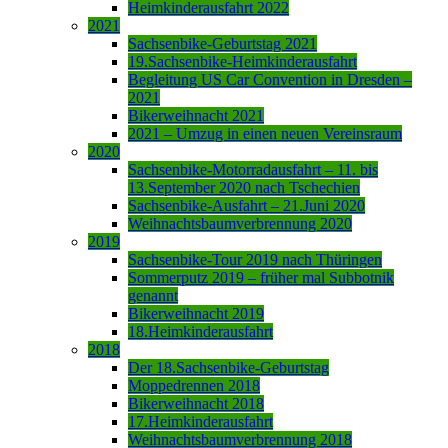
Heimkinderausfahrt 2022
2021
Sachsenbike-Geburtstag 2021
19.Sachsenbike-Heimkinderausfahrt
Begleitung US Car Convention in Dresden –
2021
Bikerweihnacht 2021
2021 – Umzug in einen neuen Vereinsraum
2020
Sachsenbike-Motorradausfahrt – 11. bis
13.September 2020 nach Tschechien
Sachsenbike-Ausfahrt – 21.Juni 2020
Weihnachtsbaumverbrennung 2020
2019
Sachsenbike-Tour 2019 nach Thüringen
Sommerputz 2019 – früher mal Subbotnik
genannt
Bikerweihnacht 2019
18.Heimkinderausfahrt
2018
Der 18.Sachsenbike-Geburtstag
Moppedrennen 2018
Bikerweihnacht 2018
17.Heimkinderausfahrt
Weihnachtsbaumverbrennung 2018