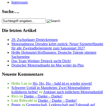
Impressum
Suche….
Die letzten Artikel
29. Zschorlauer Dreieckrennen
Motorradmesse Dresden kehrt zurück: Neuer Szenetreffpunkt
für alle Zweiradbeigeisterte zum Saisonstart 2027
Heiße Heimspiel-Hoffnungen: Deutsche Talente stürmen
Sachsenring
Das Team Weidaer Dreieck sucht Dich!
Deutscher Motorradmarkt im Mai weiter im Plus
Neueste Kommentare
Heike Lau
zu
Ho, Ho, Ho – bald ist es wieder soweit!
Schwerer Unfall in Mannheim: Zwei Motorradfahrer
kollidieren heftig!
zu
Anklage nach tödlichem Motorradunfall
Rico
zu
Danke – Danke – Danke!
Lutz Rehwald
zu
Danke – Danke – Danke!
Peggy
zu
Gemeinschaft, Leidenschaft und Fahrspaß auf