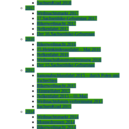
SachsenKrad 2018
2017
Weihnachtsmarkt 2017
17.Sachsenbike-Geburtstag 2017
Bikerweihnacht 2017
Nelkenfahrt 2017
Der 16.Sachsenbike-Geburtstag
2016
Bikerweihnacht 2016
15.Heimkinderausfahrt – Mai 2016
Nelkenfahrt 2016
Weihnachstbaumverbrennung 2016
Der 15.Sachsenbike-Geburtstag
2015
Saisonabschlussfahrt 2015 – durch Polen und
Tschechien
Bikerweihnacht 2015
Himmelfahrt 2015
Nelkenfahrt 2015 – 01.Mai!
Weihnachtsbaum-verbrennung 2015
SachsenKrad 2015
2014
Weihnachtsmarkt 2014
Moppedrennen 2014
Bikerweihnacht 2014