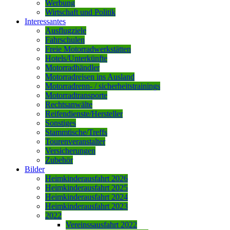
Werbung
Wirtschaft und Politik
Interessantes
Ausflugziele
Fahrschulen
Freie Motorradwerkstätten
Hotels/Unterkünfte
Motorradhändler
Motorradreisen ins Ausland
Motorradrenn- / sicherheitstrainings
Motorradtransporte
Rechtsanwälte
Reifendienste/Hersteller
Sonstiges
Stammtische/Treffs
Tourenveranstalter
Versicherungen
Zubehör
Bilder
Heimkinderausfahrt 2026
Heimkinderausfahrt 2025
Heimkinderausfahrt 2024
Heimkinderausfahrt 2023
2022
Vereinssausfahrt 2022