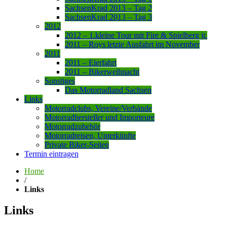
SachsenKrad 2013 – Tag 2
SachsenKrad 2013 – Tag 3
2012
2012 – 1.kleine Tour mit Fire & Spielberg jr.
2011 – Roys letzte Ausfahrt im November
2011
2011 – Eierfahrt
2011 – Bikerweihnacht
Sonstiges
Das Motorradland Sachsen
Links
Motorradclubs, Vereine/Verbände
Motorradhersteller und Importeure
Motorradzubehör
Motorradreisen, Unterkünfte
Private Biker-Seiten
Termin eintragen
Home
/
Links
Links