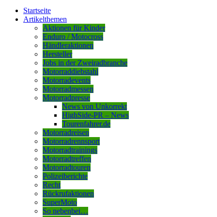
Startseite
Artikelthemen
Aktionen für Kinder
Enduro / Motocross
Händleraktionen
Hersteller
Jobs in der Zweiradbranche
Motorraddiebstahl
Motorradevents
Motorradmessen
Motorradpresse
News von Unkorrekt
HighSide-PR – News
Tourenfahrer.de
Motorradreisen
Motorradrennsport
Motorradtrainings
Motorradtreffen
Motorradtouren
Polizeiberichte
Recht
Rückrufaktionen
SuperMoto
So nebenbei…