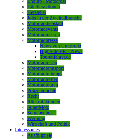
Enduro / Motocross
Händleraktionen
Hersteller
Jobs in der Zweiradbranche
Motorraddiebstahl
Motorradevents
Motorradmessen
Motorradpresse
News von Unkorrekt
HighSide-PR – News
Tourenfahrer.de
Motorradreisen
Motorradrennsport
Motorradtrainings
Motorradtreffen
Motorradtouren
Polizeiberichte
Recht
Rückrufaktionen
SuperMoto
So nebenbei…
Werbung
Wirtschaft und Politik
Interessantes
Ausflugziele