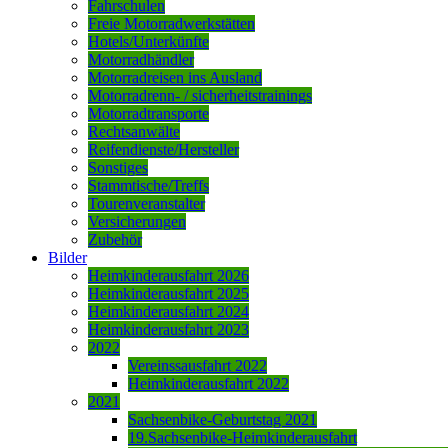
Fahrschulen
Freie Motorradwerkstätten
Hotels/Unterkünfte
Motorradhändler
Motorradreisen ins Ausland
Motorradrenn- / sicherheitstrainings
Motorradtransporte
Rechtsanwälte
Reifendienste/Hersteller
Sonstiges
Stammtische/Treffs
Tourenveranstalter
Versicherungen
Zubehör
Bilder
Heimkinderausfahrt 2026
Heimkinderausfahrt 2025
Heimkinderausfahrt 2024
Heimkinderausfahrt 2023
2022
Vereinssausfahrt 2022
Heimkinderausfahrt 2022
2021
Sachsenbike-Geburtstag 2021
19.Sachsenbike-Heimkinderausfahrt