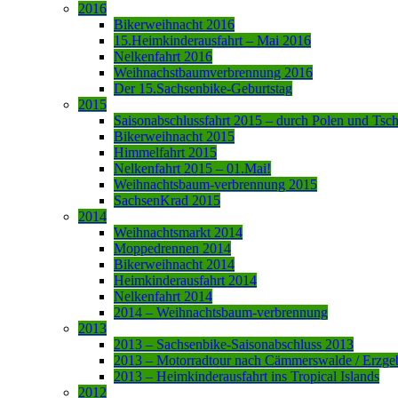
2016
Bikerweihnacht 2016
15.Heimkinderausfahrt – Mai 2016
Nelkenfahrt 2016
Weihnachstbaumverbrennung 2016
Der 15.Sachsenbike-Geburtstag
2015
Saisonabschlussfahrt 2015 – durch Polen und Tsc
Bikerweihnacht 2015
Himmelfahrt 2015
Nelkenfahrt 2015 – 01.Mai!
Weihnachtsbaum-verbrennung 2015
SachsenKrad 2015
2014
Weihnachtsmarkt 2014
Moppedrennen 2014
Bikerweihnacht 2014
Heimkinderausfahrt 2014
Nelkenfahrt 2014
2014 – Weihnachtsbaum-verbrennung
2013
2013 – Sachsenbike-Saisonabschluss 2013
2013 – Motorradtour nach Cämmerswalde / Erzge
2013 – Heimkinderausfahrt ins Tropical Islands
2012