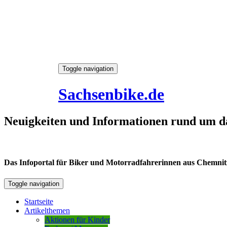
Skip
Toggle navigation
to
6. August 2026
content
Sachsenbike.de
Neuigkeiten und Informationen rund um d
Das Infoportal für Biker und Motorradfahrerinnen aus Chemnitz /
Toggle navigation
Startseite
Artikelthemen
Aktionen für Kinder