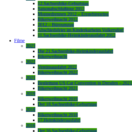
12.Sachsenbike-Geburtstag
Saisonabschlußtour 2012
Moppedrennen 2012 – Erzgebirgsring
Bikerweihnacht 2012
2012 – Büroumzug
Abschiedsfeier im Kinderkurheim Volkersdorf
11.Sachsenbike-Heimkinderausfahrt 2012
Filme
2023
Die 21.Sachsenbike-Heimkinderausfahrt
Bikerweihnacht
2022
Vereinsausfahrt 2022
Bikerweihnacht 2022
2021
Begleitung US Car Convention in Dresden – 2021
Bikerweihnacht 2021
2019
Bikerweihnacht 2019
Der 18.Sachsenbike-Geburtstag
2018
Bikerweihnacht 2018
17.Heimkinderausfahrt
2016
Der 16.Sachsenbike-Geburtstag