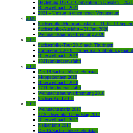
Begleitung US Car Convention in Dresden – 2021
Bikerweihnacht 2021
2021 – Umzug in einen neuen Vereinsraum
2020
Sachsenbike-Motorradausfahrt – 11. bis 13.Septe
Sachsenbike-Ausfahrt – 21.Juni 2020
Weihnachtsbaumverbrennung 2020
2019
Sachsenbike-Tour 2019 nach Thüringen
Sommerputz 2019 – früher mal Subbotnik genannt
Bikerweihnacht 2019
18.Heimkinderausfahrt
2018
Der 18.Sachsenbike-Geburtstag
Moppedrennen 2018
Bikerweihnacht 2018
17.Heimkinderausfahrt
Weihnachtsbaumverbrennung 2018
SachsenKrad 2018
2017
Weihnachtsmarkt 2017
17.Sachsenbike-Geburtstag 2017
Bikerweihnacht 2017
Nelkenfahrt 2017
Der 16.Sachsenbike-Geburtstag