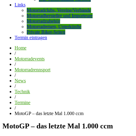
Links
Motorradclubs, Vereine/Verbände
Motorradhersteller und Importeure
Motorradzubehör
Motorradreisen, Unterkünfte
Private Biker-Seiten
Termin eintragen
Home
/
Motorradevents
/
Motorradrennsport
/
News
/
Technik
/
Termine
/
MotoGP – das letzte Mal 1.000 ccm
MotoGP – das letzte Mal 1.000 ccm