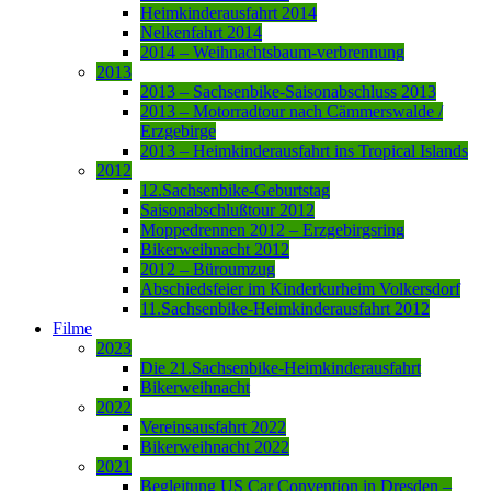
Heimkinderausfahrt 2014
Nelkenfahrt 2014
2014 – Weihnachtsbaum-verbrennung
2013
2013 – Sachsenbike-Saisonabschluss 2013
2013 – Motorradtour nach Cämmerswalde /
Erzgebirge
2013 – Heimkinderausfahrt ins Tropical Islands
2012
12.Sachsenbike-Geburtstag
Saisonabschlußtour 2012
Moppedrennen 2012 – Erzgebirgsring
Bikerweihnacht 2012
2012 – Büroumzug
Abschiedsfeier im Kinderkurheim Volkersdorf
11.Sachsenbike-Heimkinderausfahrt 2012
Filme
2023
Die 21.Sachsenbike-Heimkinderausfahrt
Bikerweihnacht
2022
Vereinsausfahrt 2022
Bikerweihnacht 2022
2021
Begleitung US Car Convention in Dresden –