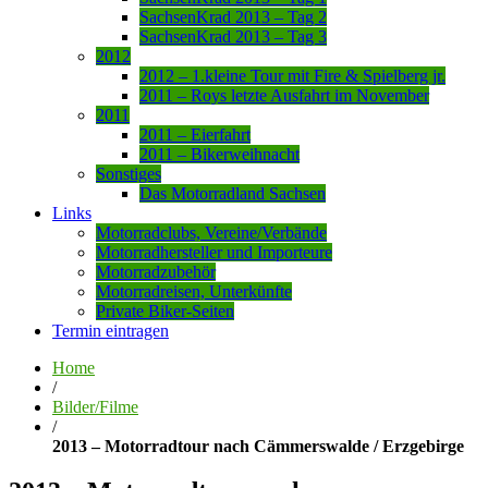
SachsenKrad 2013 – Tag 2
SachsenKrad 2013 – Tag 3
2012
2012 – 1.kleine Tour mit Fire & Spielberg jr.
2011 – Roys letzte Ausfahrt im November
2011
2011 – Eierfahrt
2011 – Bikerweihnacht
Sonstiges
Das Motorradland Sachsen
Links
Motorradclubs, Vereine/Verbände
Motorradhersteller und Importeure
Motorradzubehör
Motorradreisen, Unterkünfte
Private Biker-Seiten
Termin eintragen
Home
/
Bilder/Filme
/
2013 – Motorradtour nach Cämmerswalde / Erzgebirge