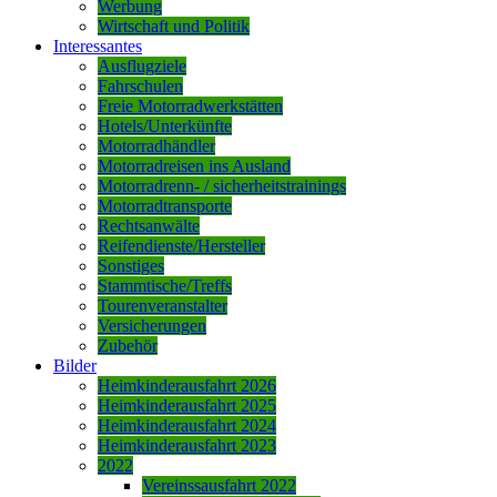
Werbung
Wirtschaft und Politik
Interessantes
Ausflugziele
Fahrschulen
Freie Motorradwerkstätten
Hotels/Unterkünfte
Motorradhändler
Motorradreisen ins Ausland
Motorradrenn- / sicherheitstrainings
Motorradtransporte
Rechtsanwälte
Reifendienste/Hersteller
Sonstiges
Stammtische/Treffs
Tourenveranstalter
Versicherungen
Zubehör
Bilder
Heimkinderausfahrt 2026
Heimkinderausfahrt 2025
Heimkinderausfahrt 2024
Heimkinderausfahrt 2023
2022
Vereinssausfahrt 2022