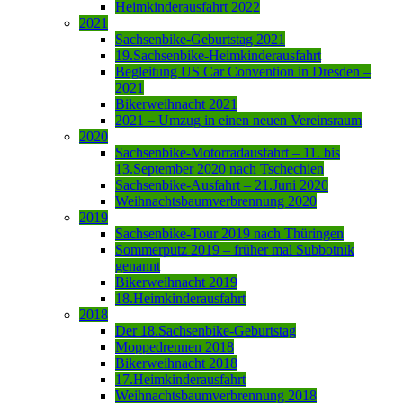
Heimkinderausfahrt 2022
2021
Sachsenbike-Geburtstag 2021
19.Sachsenbike-Heimkinderausfahrt
Begleitung US Car Convention in Dresden –
2021
Bikerweihnacht 2021
2021 – Umzug in einen neuen Vereinsraum
2020
Sachsenbike-Motorradausfahrt – 11. bis
13.September 2020 nach Tschechien
Sachsenbike-Ausfahrt – 21.Juni 2020
Weihnachtsbaumverbrennung 2020
2019
Sachsenbike-Tour 2019 nach Thüringen
Sommerputz 2019 – früher mal Subbotnik
genannt
Bikerweihnacht 2019
18.Heimkinderausfahrt
2018
Der 18.Sachsenbike-Geburtstag
Moppedrennen 2018
Bikerweihnacht 2018
17.Heimkinderausfahrt
Weihnachtsbaumverbrennung 2018