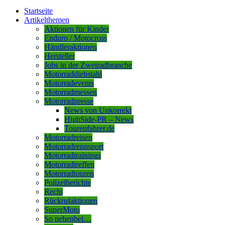
Startseite
Artikelthemen
Aktionen für Kinder
Enduro / Motocross
Händleraktionen
Hersteller
Jobs in der Zweiradbranche
Motorraddiebstahl
Motorradevents
Motorradmessen
Motorradpresse
News von Unkorrekt
HighSide-PR – News
Tourenfahrer.de
Motorradreisen
Motorradrennsport
Motorradtrainings
Motorradtreffen
Motorradtouren
Polizeiberichte
Recht
Rückrufaktionen
SuperMoto
So nebenbei…