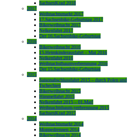
SachsenKrad 2018
2017
Weihnachtsmarkt 2017
17.Sachsenbike-Geburtstag 2017
Bikerweihnacht 2017
Nelkenfahrt 2017
Der 16.Sachsenbike-Geburtstag
2016
Bikerweihnacht 2016
15.Heimkinderausfahrt – Mai 2016
Nelkenfahrt 2016
Weihnachstbaumverbrennung 2016
Der 15.Sachsenbike-Geburtstag
2015
Saisonabschlussfahrt 2015 – durch Polen und
Tschechien
Bikerweihnacht 2015
Himmelfahrt 2015
Nelkenfahrt 2015 – 01.Mai!
Weihnachtsbaum-verbrennung 2015
SachsenKrad 2015
2014
Weihnachtsmarkt 2014
Moppedrennen 2014
Bikerweihnacht 2014