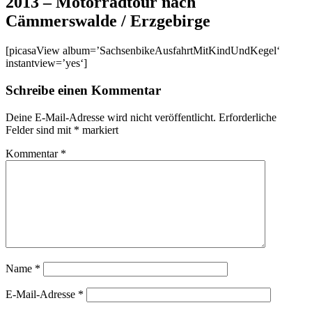
2013 – Motorradtour nach
Cämmerswalde / Erzgebirge
[picasaView album=’SachsenbikeAusfahrtMitKindUndKegel‘
instantview=’yes‘]
Schreibe einen Kommentar
Deine E-Mail-Adresse wird nicht veröffentlicht.
Erforderliche
Felder sind mit
*
markiert
Kommentar
*
Name
*
E-Mail-Adresse
*