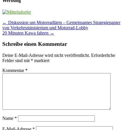
Werbung
Post
←
Diskussion um Motorradlärm – Gemeinsames Strategiepapier
von Verkehrsministerium und Motorrad-Lobby
navigation
20 Minuten Kawa fahren
→
Schreibe einen Kommentar
Deine E-Mail-Adresse wird nicht veröffentlicht.
Erforderliche
Felder sind mit
*
markiert
Kommentar
*
Name
*
E-Mail-Adresse
*