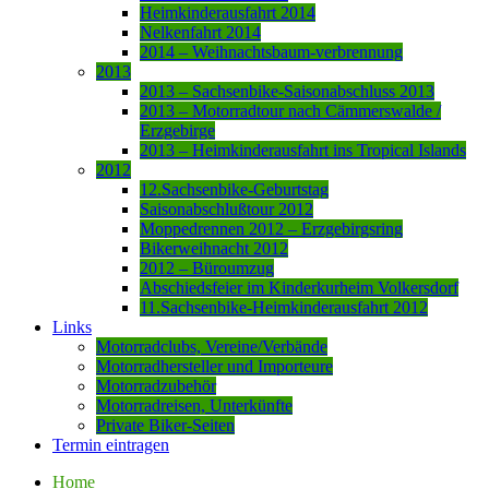
Heimkinderausfahrt 2014
Nelkenfahrt 2014
2014 – Weihnachtsbaum-verbrennung
2013
2013 – Sachsenbike-Saisonabschluss 2013
2013 – Motorradtour nach Cämmerswalde /
Erzgebirge
2013 – Heimkinderausfahrt ins Tropical Islands
2012
12.Sachsenbike-Geburtstag
Saisonabschlußtour 2012
Moppedrennen 2012 – Erzgebirgsring
Bikerweihnacht 2012
2012 – Büroumzug
Abschiedsfeier im Kinderkurheim Volkersdorf
11.Sachsenbike-Heimkinderausfahrt 2012
Links
Motorradclubs, Vereine/Verbände
Motorradhersteller und Importeure
Motorradzubehör
Motorradreisen, Unterkünfte
Private Biker-Seiten
Termin eintragen
Home