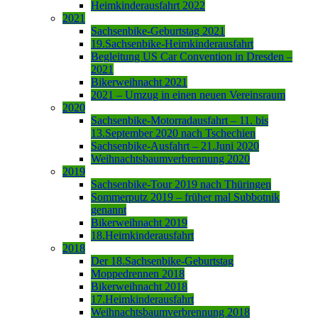
Heimkinderausfahrt 2022
2021
Sachsenbike-Geburtstag 2021
19.Sachsenbike-Heimkinderausfahrt
Begleitung US Car Convention in Dresden –
2021
Bikerweihnacht 2021
2021 – Umzug in einen neuen Vereinsraum
2020
Sachsenbike-Motorradausfahrt – 11. bis
13.September 2020 nach Tschechien
Sachsenbike-Ausfahrt – 21.Juni 2020
Weihnachtsbaumverbrennung 2020
2019
Sachsenbike-Tour 2019 nach Thüringen
Sommerputz 2019 – früher mal Subbotnik
genannt
Bikerweihnacht 2019
18.Heimkinderausfahrt
2018
Der 18.Sachsenbike-Geburtstag
Moppedrennen 2018
Bikerweihnacht 2018
17.Heimkinderausfahrt
Weihnachtsbaumverbrennung 2018