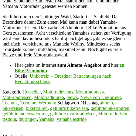
Mitte September zum ersten Mal stattfinden soll. Und bei der
Yamaha-Motorräder getestet werden können.
Sie führt durch den Thüringer Wald, Startort ist Saalfeld. Das
Besondere daran: Zum ersten Mal kann man dabei Yamaha-
Motorräder testen. Dazu arbeitet Almoto mit Bike Promotion aus
Gera zusammen. Acht verschiedene Yamahas stehen zur Verfügung,
wird eine davon besonders häufig nachgefragt, gibt es sie gleich
mehrfach, versicherte uns Manuela Wollny. Mindestens sechs
Tourgäste können mitfahren, maximal zehn. Noch gibt es freie
Plätze und freie Motorradauswahl.
Hier gehts im Internet
zum Almoto-Angebot
und hier
zu
Bike Promotion
.
Quelle:
Unkorrekt – Dresdner Betrachtungen nach
Redaktionsschluss
Kategorie
Hersteller
,
Motorradevents
,
Motorradpresse
,
Motorradreisen
,
Motorradtouren
,
News
,
News von Unkorrekt
,
Technik
,
Termine
,
Werbung
Schlagwort / Hashtag
almoto
,
bikerreisen
,
bikertouren
,
geführte bikerreisen
,
geführte bikertouren
,
geführte motorradouren
,
geführte motorradreisen
,
Motorradreisen
,
testtour
,
thüringen
,
Yamaha
,
yamaha testride