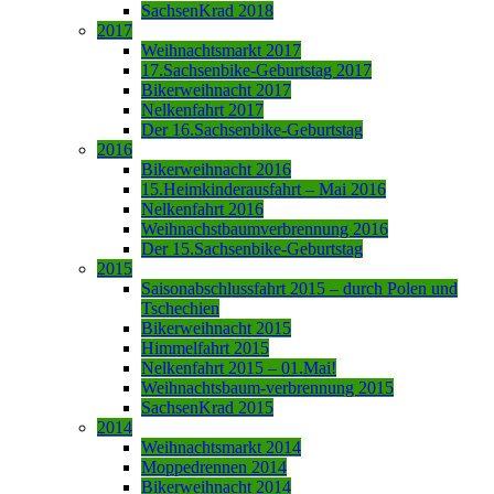
SachsenKrad 2018
2017
Weihnachtsmarkt 2017
17.Sachsenbike-Geburtstag 2017
Bikerweihnacht 2017
Nelkenfahrt 2017
Der 16.Sachsenbike-Geburtstag
2016
Bikerweihnacht 2016
15.Heimkinderausfahrt – Mai 2016
Nelkenfahrt 2016
Weihnachstbaumverbrennung 2016
Der 15.Sachsenbike-Geburtstag
2015
Saisonabschlussfahrt 2015 – durch Polen und
Tschechien
Bikerweihnacht 2015
Himmelfahrt 2015
Nelkenfahrt 2015 – 01.Mai!
Weihnachtsbaum-verbrennung 2015
SachsenKrad 2015
2014
Weihnachtsmarkt 2014
Moppedrennen 2014
Bikerweihnacht 2014