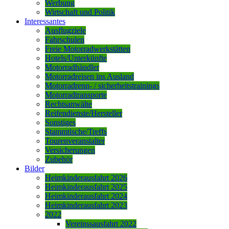
Werbung
Wirtschaft und Politik
Interessantes
Ausflugziele
Fahrschulen
Freie Motorradwerkstätten
Hotels/Unterkünfte
Motorradhändler
Motorradreisen ins Ausland
Motorradrenn- / sicherheitstrainings
Motorradtransporte
Rechtsanwälte
Reifendienste/Hersteller
Sonstiges
Stammtische/Treffs
Tourenveranstalter
Versicherungen
Zubehör
Bilder
Heimkinderausfahrt 2026
Heimkinderausfahrt 2025
Heimkinderausfahrt 2024
Heimkinderausfahrt 2023
2022
Vereinssausfahrt 2022