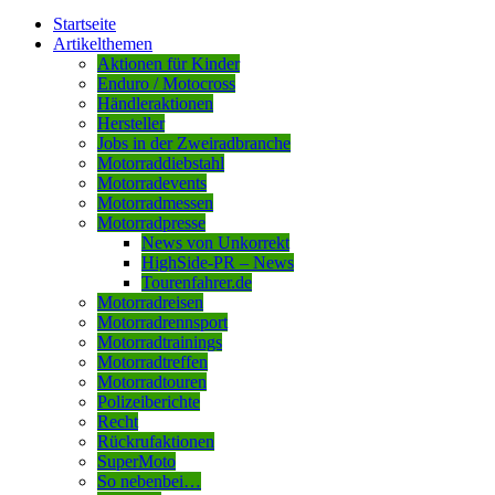
Startseite
Artikelthemen
Aktionen für Kinder
Enduro / Motocross
Händleraktionen
Hersteller
Jobs in der Zweiradbranche
Motorraddiebstahl
Motorradevents
Motorradmessen
Motorradpresse
News von Unkorrekt
HighSide-PR – News
Tourenfahrer.de
Motorradreisen
Motorradrennsport
Motorradtrainings
Motorradtreffen
Motorradtouren
Polizeiberichte
Recht
Rückrufaktionen
SuperMoto
So nebenbei…