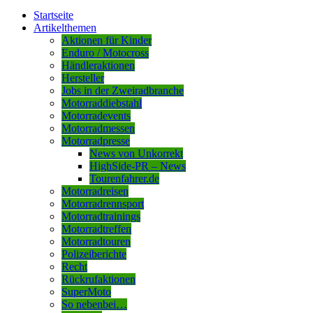
Startseite
Artikelthemen
Aktionen für Kinder
Enduro / Motocross
Händleraktionen
Hersteller
Jobs in der Zweiradbranche
Motorraddiebstahl
Motorradevents
Motorradmessen
Motorradpresse
News von Unkorrekt
HighSide-PR – News
Tourenfahrer.de
Motorradreisen
Motorradrennsport
Motorradtrainings
Motorradtreffen
Motorradtouren
Polizeiberichte
Recht
Rückrufaktionen
SuperMoto
So nebenbei…