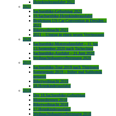
Heimkinderausfahrt 2022
2021
Sachsenbike-Geburtstag 2021
19.Sachsenbike-Heimkinderausfahrt
Begleitung US Car Convention in Dresden –
2021
Bikerweihnacht 2021
2021 – Umzug in einen neuen Vereinsraum
2020
Sachsenbike-Motorradausfahrt – 11. bis
13.September 2020 nach Tschechien
Sachsenbike-Ausfahrt – 21.Juni 2020
Weihnachtsbaumverbrennung 2020
2019
Sachsenbike-Tour 2019 nach Thüringen
Sommerputz 2019 – früher mal Subbotnik
genannt
Bikerweihnacht 2019
18.Heimkinderausfahrt
2018
Der 18.Sachsenbike-Geburtstag
Moppedrennen 2018
Bikerweihnacht 2018
17.Heimkinderausfahrt
Weihnachtsbaumverbrennung 2018