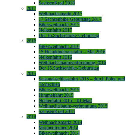
SachsenKrad 2018
2017
Weihnachtsmarkt 2017
17.Sachsenbike-Geburtstag 2017
Bikerweihnacht 2017
Nelkenfahrt 2017
Der 16.Sachsenbike-Geburtstag
2016
Bikerweihnacht 2016
15.Heimkinderausfahrt – Mai 2016
Nelkenfahrt 2016
Weihnachstbaumverbrennung 2016
Der 15.Sachsenbike-Geburtstag
2015
Saisonabschlussfahrt 2015 – durch Polen und
Tschechien
Bikerweihnacht 2015
Himmelfahrt 2015
Nelkenfahrt 2015 – 01.Mai!
Weihnachtsbaum-verbrennung 2015
SachsenKrad 2015
2014
Weihnachtsmarkt 2014
Moppedrennen 2014
Bikerweihnacht 2014