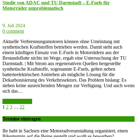
Studie von ADAC und TU Darmstadt – E-Fuels für
Motorräder unproblematisch
9. Juli 2024
0 comment
Aktuelle Verbrennungsmotoren können ohne Umrüstung mit
synthetischen Kraftstoffen betrieben werden. Damit steht auch
einem künftigen Einsatz von E-Fuels in Motorrädern aus der
Bestandsflotte nichts im Wege, ergab eine Untersuchung der TU
Darmstadt. | Mit Strom aus regenerativen Quellen hergestellte
synthetische Kraftstoffe, sogenannte E-Fuels, gelten neben
batterieelektrischen Antrieben als mögliche Lösung für die
Dekarbonisierung des Verkehrssektors. Das Problem bislang: Es
stehen keine ausreichenden Mengen zur Verfügung. Und auch wenn
sich das…
weiter lesen >>
1
2
3
…
22
Termine eintragen
Ihr habt in Sachsen eine Motorradveranstaltung organisiert, einen
Bikertermin auf die Beine gestellt und wollt es bewerben?