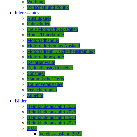
Werbung
Wirtschaft und Politik
Interessantes
Ausflugziele
Fahrschulen
Freie Motorradwerkstätten
Hotels/Unterkünfte
Motorradhändler
Motorradreisen ins Ausland
Motorradrenn- / sicherheitstrainings
Motorradtransporte
Rechtsanwälte
Reifendienste/Hersteller
Sonstiges
Stammtische/Treffs
Tourenveranstalter
Versicherungen
Zubehör
Bilder
Heimkinderausfahrt 2026
Heimkinderausfahrt 2025
Heimkinderausfahrt 2024
Heimkinderausfahrt 2023
2022
Vereinssausfahrt 2022