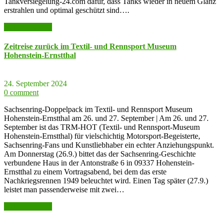
Tankversiegelung-24.com dafür, dass Tanks wieder in neuem Glanz
erstrahlen und optimal geschützt sind….
weiter lesen >>
Zeitreise zurück im Textil- und Rennsport Museum
Hohenstein-Ernstthal
24. September 2024
0 comment
Sachsenring-Doppelpack im Textil- und Rennsport Museum
Hohenstein-Ernstthal am 26. und 27. September | Am 26. und 27.
September ist das TRM-HOT (Textil- und Rennsport-Museum
Hohenstein-Ernstthal) für vielschichtig Motorsport-Begeisterte,
Sachsenring-Fans und Kunstliebhaber ein echter Anziehungspunkt.
Am Donnerstag (26.9.) bittet das der Sachsenring-Geschichte
verbundene Haus in der Antonstraße 6 in 09337 Hohenstein-
Ernstthal zu einem Vortragsabend, bei dem das erste
Nachkriegsrennen 1949 beleuchtet wird. Einen Tag später (27.9.)
leistet man passenderweise mit zwei…
weiter lesen >>