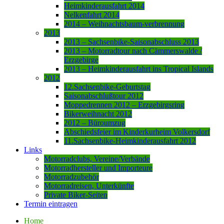
Heimkinderausfahrt 2014
Nelkenfahrt 2014
2014 – Weihnachtsbaum-verbrennung
2013
2013 – Sachsenbike-Saisonabschluss 2013
2013 – Motorradtour nach Cämmerswalde /
Erzgebirge
2013 – Heimkinderausfahrt ins Tropical Islands
2012
12.Sachsenbike-Geburtstag
Saisonabschlußtour 2012
Moppedrennen 2012 – Erzgebirgsring
Bikerweihnacht 2012
2012 – Büroumzug
Abschiedsfeier im Kinderkurheim Volkersdorf
11.Sachsenbike-Heimkinderausfahrt 2012
Links
Motorradclubs, Vereine/Verbände
Motorradhersteller und Importeure
Motorradzubehör
Motorradreisen, Unterkünfte
Private Biker-Seiten
Termin eintragen
Home