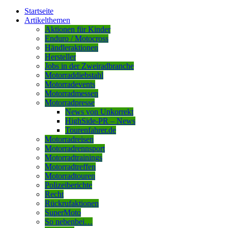
Startseite
Artikelthemen
Aktionen für Kinder
Enduro / Motocross
Händleraktionen
Hersteller
Jobs in der Zweiradbranche
Motorraddiebstahl
Motorradevents
Motorradmessen
Motorradpresse
News von Unkorrekt
HighSide-PR – News
Tourenfahrer.de
Motorradreisen
Motorradrennsport
Motorradtrainings
Motorradtreffen
Motorradtouren
Polizeiberichte
Recht
Rückrufaktionen
SuperMoto
So nebenbei…