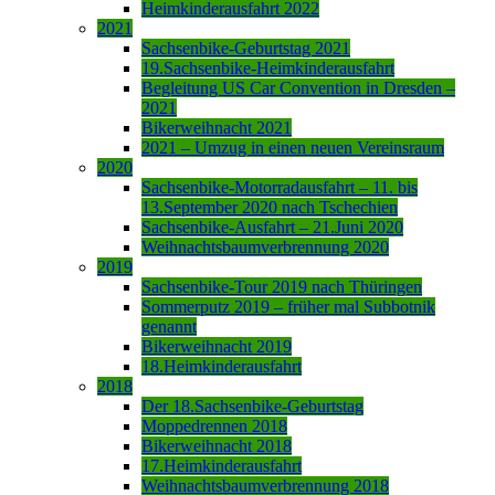
Heimkinderausfahrt 2022
2021
Sachsenbike-Geburtstag 2021
19.Sachsenbike-Heimkinderausfahrt
Begleitung US Car Convention in Dresden –
2021
Bikerweihnacht 2021
2021 – Umzug in einen neuen Vereinsraum
2020
Sachsenbike-Motorradausfahrt – 11. bis
13.September 2020 nach Tschechien
Sachsenbike-Ausfahrt – 21.Juni 2020
Weihnachtsbaumverbrennung 2020
2019
Sachsenbike-Tour 2019 nach Thüringen
Sommerputz 2019 – früher mal Subbotnik
genannt
Bikerweihnacht 2019
18.Heimkinderausfahrt
2018
Der 18.Sachsenbike-Geburtstag
Moppedrennen 2018
Bikerweihnacht 2018
17.Heimkinderausfahrt
Weihnachtsbaumverbrennung 2018