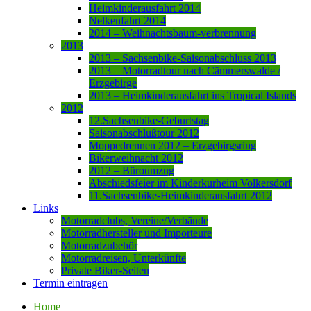
Heimkinderausfahrt 2014
Nelkenfahrt 2014
2014 – Weihnachtsbaum-verbrennung
2013
2013 – Sachsenbike-Saisonabschluss 2013
2013 – Motorradtour nach Cämmerswalde /
Erzgebirge
2013 – Heimkinderausfahrt ins Tropical Islands
2012
12.Sachsenbike-Geburtstag
Saisonabschlußtour 2012
Moppedrennen 2012 – Erzgebirgsring
Bikerweihnacht 2012
2012 – Büroumzug
Abschiedsfeier im Kinderkurheim Volkersdorf
11.Sachsenbike-Heimkinderausfahrt 2012
Links
Motorradclubs, Vereine/Verbände
Motorradhersteller und Importeure
Motorradzubehör
Motorradreisen, Unterkünfte
Private Biker-Seiten
Termin eintragen
Home