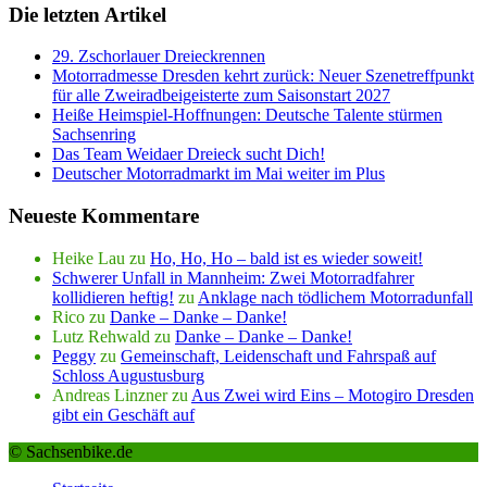
Die letzten Artikel
29. Zschorlauer Dreieckrennen
Motorradmesse Dresden kehrt zurück: Neuer Szenetreffpunkt
für alle Zweiradbeigeisterte zum Saisonstart 2027
Heiße Heimspiel-Hoffnungen: Deutsche Talente stürmen
Sachsenring
Das Team Weidaer Dreieck sucht Dich!
Deutscher Motorradmarkt im Mai weiter im Plus
Neueste Kommentare
Heike Lau
zu
Ho, Ho, Ho – bald ist es wieder soweit!
Schwerer Unfall in Mannheim: Zwei Motorradfahrer
kollidieren heftig!
zu
Anklage nach tödlichem Motorradunfall
Rico
zu
Danke – Danke – Danke!
Lutz Rehwald
zu
Danke – Danke – Danke!
Peggy
zu
Gemeinschaft, Leidenschaft und Fahrspaß auf
Schloss Augustusburg
Andreas Linzner
zu
Aus Zwei wird Eins – Motogiro Dresden
gibt ein Geschäft auf
© Sachsenbike.de