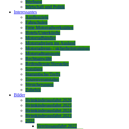
Werbung
Wirtschaft und Politik
Interessantes
Ausflugziele
Fahrschulen
Freie Motorradwerkstätten
Hotels/Unterkünfte
Motorradhändler
Motorradreisen ins Ausland
Motorradrenn- / sicherheitstrainings
Motorradtransporte
Rechtsanwälte
Reifendienste/Hersteller
Sonstiges
Stammtische/Treffs
Tourenveranstalter
Versicherungen
Zubehör
Bilder
Heimkinderausfahrt 2026
Heimkinderausfahrt 2025
Heimkinderausfahrt 2024
Heimkinderausfahrt 2023
2022
Vereinssausfahrt 2022