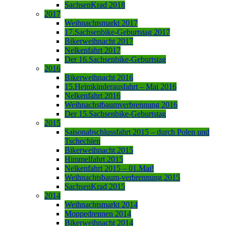
SachsenKrad 2018
2017
Weihnachtsmarkt 2017
17.Sachsenbike-Geburtstag 2017
Bikerweihnacht 2017
Nelkenfahrt 2017
Der 16.Sachsenbike-Geburtstag
2016
Bikerweihnacht 2016
15.Heimkinderausfahrt – Mai 2016
Nelkenfahrt 2016
Weihnachstbaumverbrennung 2016
Der 15.Sachsenbike-Geburtstag
2015
Saisonabschlussfahrt 2015 – durch Polen und
Tschechien
Bikerweihnacht 2015
Himmelfahrt 2015
Nelkenfahrt 2015 – 01.Mai!
Weihnachtsbaum-verbrennung 2015
SachsenKrad 2015
2014
Weihnachtsmarkt 2014
Moppedrennen 2014
Bikerweihnacht 2014