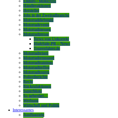
Enduro / Motocross
Händleraktionen
Hersteller
Jobs in der Zweiradbranche
Motorraddiebstahl
Motorradevents
Motorradmessen
Motorradpresse
News von Unkorrekt
HighSide-PR – News
Tourenfahrer.de
Motorradreisen
Motorradrennsport
Motorradtrainings
Motorradtreffen
Motorradtouren
Polizeiberichte
Recht
Rückrufaktionen
SuperMoto
So nebenbei…
Werbung
Wirtschaft und Politik
Interessantes
Ausflugziele