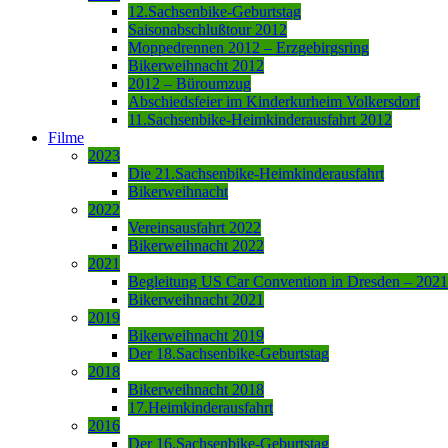
12.Sachsenbike-Geburtstag
Saisonabschlußtour 2012
Moppedrennen 2012 – Erzgebirgsring
Bikerweihnacht 2012
2012 – Büroumzug
Abschiedsfeier im Kinderkurheim Volkersdorf
11.Sachsenbike-Heimkinderausfahrt 2012
Filme
2023
Die 21.Sachsenbike-Heimkinderausfahrt
Bikerweihnacht
2022
Vereinsausfahrt 2022
Bikerweihnacht 2022
2021
Begleitung US Car Convention in Dresden – 2021
Bikerweihnacht 2021
2019
Bikerweihnacht 2019
Der 18.Sachsenbike-Geburtstag
2018
Bikerweihnacht 2018
17.Heimkinderausfahrt
2016
Der 16.Sachsenbike-Geburtstag