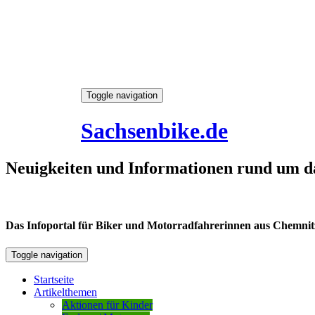
Skip
Toggle navigation
to
6. August 2026
content
Sachsenbike.de
Neuigkeiten und Informationen rund um d
Das Infoportal für Biker und Motorradfahrerinnen aus Chemnitz /
Toggle navigation
Startseite
Artikelthemen
Aktionen für Kinder