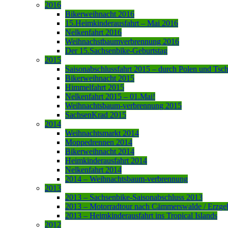
2016
Bikerweihnacht 2016
15.Heimkinderausfahrt – Mai 2016
Nelkenfahrt 2016
Weihnachstbaumverbrennung 2016
Der 15.Sachsenbike-Geburtstag
2015
Saisonabschlussfahrt 2015 – durch Polen und Tsc
Bikerweihnacht 2015
Himmelfahrt 2015
Nelkenfahrt 2015 – 01.Mai!
Weihnachtsbaum-verbrennung 2015
SachsenKrad 2015
2014
Weihnachtsmarkt 2014
Moppedrennen 2014
Bikerweihnacht 2014
Heimkinderausfahrt 2014
Nelkenfahrt 2014
2014 – Weihnachtsbaum-verbrennung
2013
2013 – Sachsenbike-Saisonabschluss 2013
2013 – Motorradtour nach Cämmerswalde / Erzge
2013 – Heimkinderausfahrt ins Tropical Islands
2012