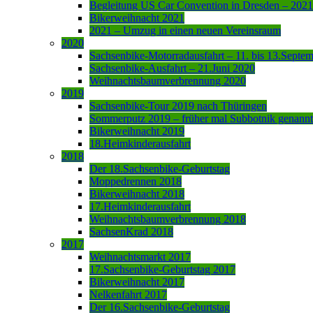
Begleitung US Car Convention in Dresden – 2021
Bikerweihnacht 2021
2021 – Umzug in einen neuen Vereinsraum
2020
Sachsenbike-Motorradausfahrt – 11. bis 13.Septe
Sachsenbike-Ausfahrt – 21.Juni 2020
Weihnachtsbaumverbrennung 2020
2019
Sachsenbike-Tour 2019 nach Thüringen
Sommerputz 2019 – früher mal Subbotnik genannt
Bikerweihnacht 2019
18.Heimkinderausfahrt
2018
Der 18.Sachsenbike-Geburtstag
Moppedrennen 2018
Bikerweihnacht 2018
17.Heimkinderausfahrt
Weihnachtsbaumverbrennung 2018
SachsenKrad 2018
2017
Weihnachtsmarkt 2017
17.Sachsenbike-Geburtstag 2017
Bikerweihnacht 2017
Nelkenfahrt 2017
Der 16.Sachsenbike-Geburtstag