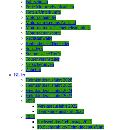
Fahrschulen
Freie Motorradwerkstätten
Hotels/Unterkünfte
Motorradhändler
Motorradreisen ins Ausland
Motorradrenn- / sicherheitstrainings
Motorradtransporte
Rechtsanwälte
Reifendienste/Hersteller
Sonstiges
Stammtische/Treffs
Tourenveranstalter
Versicherungen
Zubehör
Bilder
Heimkinderausfahrt 2026
Heimkinderausfahrt 2025
Heimkinderausfahrt 2024
Heimkinderausfahrt 2023
2022
Vereinssausfahrt 2022
Heimkinderausfahrt 2022
2021
Sachsenbike-Geburtstag 2021
19.Sachsenbike-Heimkinderausfahrt