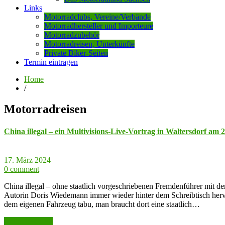
Links
Motorradclubs, Vereine/Verbände
Motorradhersteller und Importeure
Motorradzubehör
Motorradreisen, Unterkünfte
Private Biker-Seiten
Termin eintragen
Home
/
Motorradreisen
China illegal – ein Multivisions-Live-Vortrag in Waltersdorf am 
17. März 2024
0 comment
China illegal – ohne staatlich vorgeschriebenen Fremdenführer mit d
Autorin Doris Wiedemann immer wieder hinter dem Schreibtisch hervor
dem eigenen Fahrzeug tabu, man braucht dort eine staatlich…
weiter lesen >>