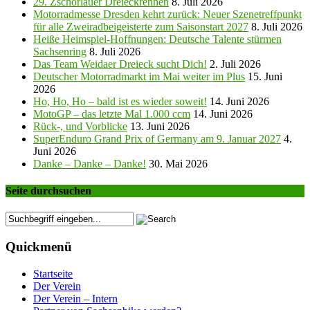
29. Zschorlauer Dreieckrennen
8. Juli 2026
Motorradmesse Dresden kehrt zurück: Neuer Szenetreffpunkt
für alle Zweiradbeigeisterte zum Saisonstart 2027
8. Juli 2026
Heiße Heimspiel-Hoffnungen: Deutsche Talente stürmen
Sachsenring
8. Juli 2026
Das Team Weidaer Dreieck sucht Dich!
2. Juli 2026
Deutscher Motorradmarkt im Mai weiter im Plus
15. Juni
2026
Ho, Ho, Ho – bald ist es wieder soweit!
14. Juni 2026
MotoGP – das letzte Mal 1.000 ccm
14. Juni 2026
Rück-, und Vorblicke
13. Juni 2026
SuperEnduro Grand Prix of Germany am 9. Januar 2027
4.
Juni 2026
Danke – Danke – Danke!
30. Mai 2026
Seite durchsuchen
Quickmenü
Startseite
Der Verein
Der Verein – Intern