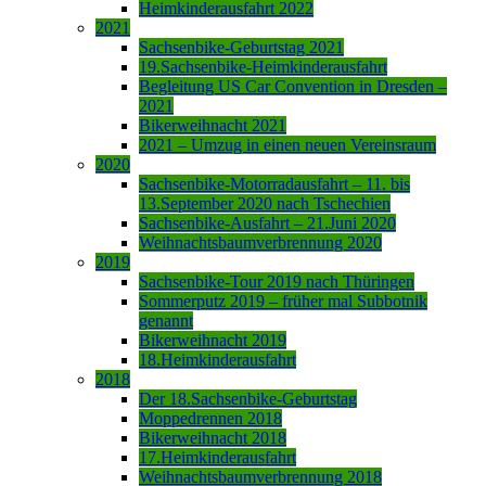
Heimkinderausfahrt 2022
2021
Sachsenbike-Geburtstag 2021
19.Sachsenbike-Heimkinderausfahrt
Begleitung US Car Convention in Dresden –
2021
Bikerweihnacht 2021
2021 – Umzug in einen neuen Vereinsraum
2020
Sachsenbike-Motorradausfahrt – 11. bis
13.September 2020 nach Tschechien
Sachsenbike-Ausfahrt – 21.Juni 2020
Weihnachtsbaumverbrennung 2020
2019
Sachsenbike-Tour 2019 nach Thüringen
Sommerputz 2019 – früher mal Subbotnik
genannt
Bikerweihnacht 2019
18.Heimkinderausfahrt
2018
Der 18.Sachsenbike-Geburtstag
Moppedrennen 2018
Bikerweihnacht 2018
17.Heimkinderausfahrt
Weihnachtsbaumverbrennung 2018