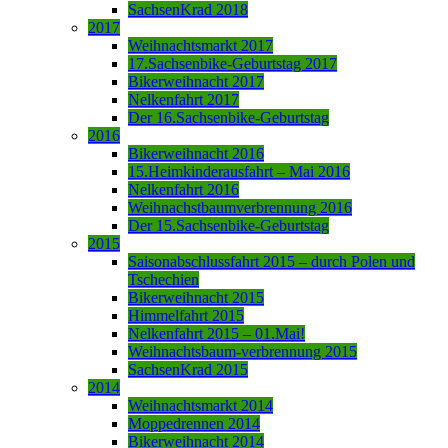
SachsenKrad 2018
2017
Weihnachtsmarkt 2017
17.Sachsenbike-Geburtstag 2017
Bikerweihnacht 2017
Nelkenfahrt 2017
Der 16.Sachsenbike-Geburtstag
2016
Bikerweihnacht 2016
15.Heimkinderausfahrt – Mai 2016
Nelkenfahrt 2016
Weihnachstbaumverbrennung 2016
Der 15.Sachsenbike-Geburtstag
2015
Saisonabschlussfahrt 2015 – durch Polen und
Tschechien
Bikerweihnacht 2015
Himmelfahrt 2015
Nelkenfahrt 2015 – 01.Mai!
Weihnachtsbaum-verbrennung 2015
SachsenKrad 2015
2014
Weihnachtsmarkt 2014
Moppedrennen 2014
Bikerweihnacht 2014