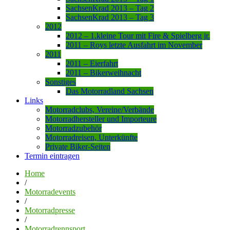
SachsenKrad 2013 – Tag 2
SachsenKrad 2013 – Tag 3
2012
2012 – 1.kleine Tour mit Fire & Spielberg jr.
2011 – Roys letzte Ausfahrt im November
2011
2011 – Eierfahrt
2011 – Bikerweihnacht
Sonstiges
Das Motorradland Sachsen
Links
Motorradclubs, Vereine/Verbände
Motorradhersteller und Importeure
Motorradzubehör
Motorradreisen, Unterkünfte
Private Biker-Seiten
Termin eintragen
Home
/
Motorradevents
/
Motorradpresse
/
Motorradrennsport