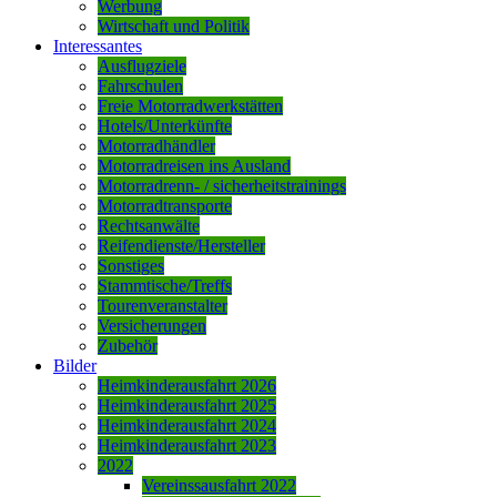
Werbung
Wirtschaft und Politik
Interessantes
Ausflugziele
Fahrschulen
Freie Motorradwerkstätten
Hotels/Unterkünfte
Motorradhändler
Motorradreisen ins Ausland
Motorradrenn- / sicherheitstrainings
Motorradtransporte
Rechtsanwälte
Reifendienste/Hersteller
Sonstiges
Stammtische/Treffs
Tourenveranstalter
Versicherungen
Zubehör
Bilder
Heimkinderausfahrt 2026
Heimkinderausfahrt 2025
Heimkinderausfahrt 2024
Heimkinderausfahrt 2023
2022
Vereinssausfahrt 2022