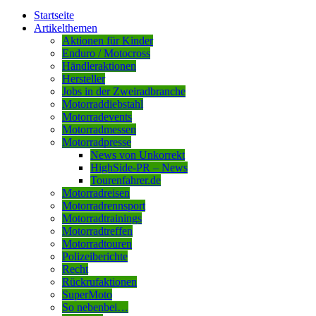
Startseite
Artikelthemen
Aktionen für Kinder
Enduro / Motocross
Händleraktionen
Hersteller
Jobs in der Zweiradbranche
Motorraddiebstahl
Motorradevents
Motorradmessen
Motorradpresse
News von Unkorrekt
HighSide-PR – News
Tourenfahrer.de
Motorradreisen
Motorradrennsport
Motorradtrainings
Motorradtreffen
Motorradtouren
Polizeiberichte
Recht
Rückrufaktionen
SuperMoto
So nebenbei…