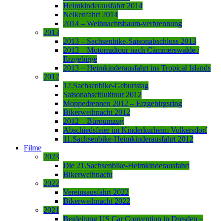
Heimkinderausfahrt 2014
Nelkenfahrt 2014
2014 – Weihnachtsbaum-verbrennung
2013
2013 – Sachsenbike-Saisonabschluss 2013
2013 – Motorradtour nach Cämmerswalde /
Erzgebirge
2013 – Heimkinderausfahrt ins Tropical Islands
2012
12.Sachsenbike-Geburtstag
Saisonabschlußtour 2012
Moppedrennen 2012 – Erzgebirgsring
Bikerweihnacht 2012
2012 – Büroumzug
Abschiedsfeier im Kinderkurheim Volkersdorf
11.Sachsenbike-Heimkinderausfahrt 2012
Filme
2023
Die 21.Sachsenbike-Heimkinderausfahrt
Bikerweihnacht
2022
Vereinsausfahrt 2022
Bikerweihnacht 2022
2021
Begleitung US Car Convention in Dresden –