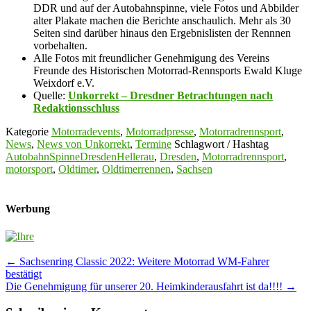
DDR und auf der Autobahnspinne, viele Fotos und Abbilder
alter Plakate machen die Berichte anschaulich. Mehr als 30
Seiten sind darüber hinaus den Ergebnislisten der Rennnen
vorbehalten.
Alle Fotos mit freundlicher Genehmigung des Vereins
Freunde des Historischen Motorrad-Rennsports Ewald Kluge
Weixdorf e.V.
Quelle:
Unkorrekt – Dresdner Betrachtungen nach
Redaktionsschluss
Kategorie
Motorradevents
,
Motorradpresse
,
Motorradrennsport
,
News
,
News von Unkorrekt
,
Termine
Schlagwort / Hashtag
AutobahnSpinneDresdenHellerau
,
Dresden
,
Motorradrennsport
,
motorsport
,
Oldtimer
,
Oldtimerrennen
,
Sachsen
Werbung
Post
←
Sachsenring Classic 2022: Weitere Motorrad WM-Fahrer
bestätigt
navigation
Die Genehmigung für unserer 20. Heimkinderausfahrt ist da!!!!
→