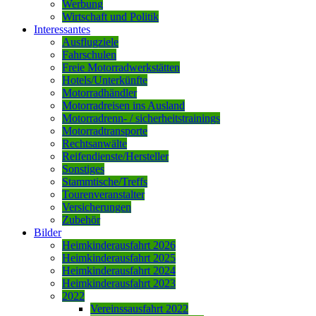
Werbung
Wirtschaft und Politik
Interessantes
Ausflugziele
Fahrschulen
Freie Motorradwerkstätten
Hotels/Unterkünfte
Motorradhändler
Motorradreisen ins Ausland
Motorradrenn- / sicherheitstrainings
Motorradtransporte
Rechtsanwälte
Reifendienste/Hersteller
Sonstiges
Stammtische/Treffs
Tourenveranstalter
Versicherungen
Zubehör
Bilder
Heimkinderausfahrt 2026
Heimkinderausfahrt 2025
Heimkinderausfahrt 2024
Heimkinderausfahrt 2023
2022
Vereinssausfahrt 2022