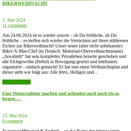
BIKERWEIHNACHT
5. Juni 2024
11 comments
Am 24.06.2024 ist es wieder soweit – oh Du fröhliche, oh Du
fröhliche – es treffen sich wieder die Verrückten auf ihren stählernen
Elchen zur Bikerweihnacht! Unser neuer (aber nicht unbekannte)
Biker-X-Mas-Chef (in Deutsch: Motorrad-Oberweihnachtsmann)
„Jawabütti“ hat sein komplettes Privatleben beiseite geschoben und
alle Elchgeweihe (Hebel) in Bewegung gesetzt und telefoniert,
organisiert – einfach gemacht! Er hat nun einen Weihnachtsplan und
dieser sieht wie folgt aus: Alle Irren, Heiligen und…
weiter lesen >>
Eine Motorradtour machen und nebenbei auch noch etwas
lernen….
23. Mai 2024
0 comment
Tagestour Motorrad & Technik – so der Name der interessanten