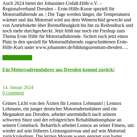
Auch 2024 bietet der Johanniter-Unfall-Hilfe e.V. –
Regionalverband Dresden – Erste-Hilfe-Kurse speziell für
Motorradfahrende an. | Die Tage werden länger, die Temperaturen
wärmer und das Motorrad wird aus dem Winterschlaf geweckt und
von Antriebskette über Bremsflüssigkeit bis hin zu Reifendruck und
noch mehr durchgecheckt. Jetzt fehlt nur noch ein Freshup zum
Thema Erste Hilfe für Motorradfahrende. Sichert euch jetzt einen
Platz in den speziell für Motorradfahrende zugeschnittenen Erste-
Hilfe-Kurs unter www.johanniter.de/bildungszentrum-dresden….
weiter lesen >>
Ein Motorradrennfahrer aus Dresden kommt zurück!
14. Januar 2024
0 comment
Grünes Licht von den Ärzten für Lennox Lehmann! | Lennox
Lehmann, ein junger deutscher Motorradrennfahrer und ein
Megatalent aus Dresden, arbeitet unermüdlich nach seinem
schweren Sturz und der erfolgreichen Rehabilitationsphase an
seinem Comeback. Beharrlich arbeitet Lennox an seiner Fitness, um
wieder auf sein früheres Leistungsniveau und auf sein Motorrad
zurückzukehren. Die letzten Monate waren geprägt von harter