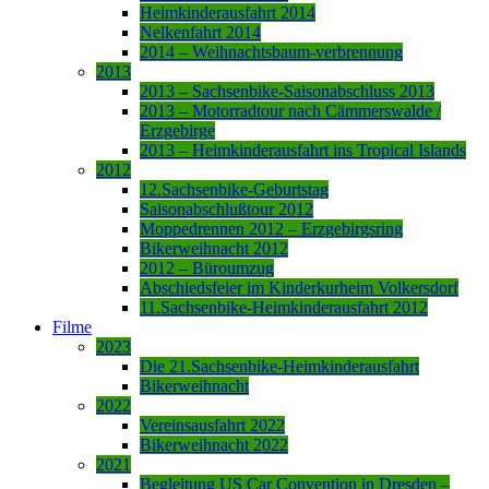
Heimkinderausfahrt 2014
Nelkenfahrt 2014
2014 – Weihnachtsbaum-verbrennung
2013
2013 – Sachsenbike-Saisonabschluss 2013
2013 – Motorradtour nach Cämmerswalde /
Erzgebirge
2013 – Heimkinderausfahrt ins Tropical Islands
2012
12.Sachsenbike-Geburtstag
Saisonabschlußtour 2012
Moppedrennen 2012 – Erzgebirgsring
Bikerweihnacht 2012
2012 – Büroumzug
Abschiedsfeier im Kinderkurheim Volkersdorf
11.Sachsenbike-Heimkinderausfahrt 2012
Filme
2023
Die 21.Sachsenbike-Heimkinderausfahrt
Bikerweihnacht
2022
Vereinsausfahrt 2022
Bikerweihnacht 2022
2021
Begleitung US Car Convention in Dresden –