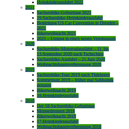
Heimkinderausfahrt 2022
2021
Sachsenbike-Geburtstag 2021
19.Sachsenbike-Heimkinderausfahrt
Begleitung US Car Convention in Dresden –
2021
Bikerweihnacht 2021
2021 – Umzug in einen neuen Vereinsraum
2020
Sachsenbike-Motorradausfahrt – 11. bis
13.September 2020 nach Tschechien
Sachsenbike-Ausfahrt – 21.Juni 2020
Weihnachtsbaumverbrennung 2020
2019
Sachsenbike-Tour 2019 nach Thüringen
Sommerputz 2019 – früher mal Subbotnik
genannt
Bikerweihnacht 2019
18.Heimkinderausfahrt
2018
Der 18.Sachsenbike-Geburtstag
Moppedrennen 2018
Bikerweihnacht 2018
17.Heimkinderausfahrt
Weihnachtsbaumverbrennung 2018