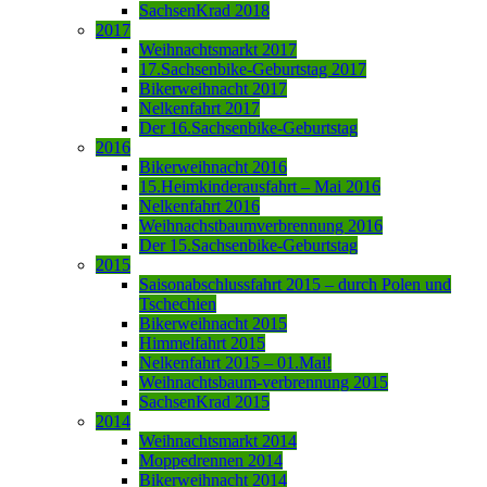
SachsenKrad 2018
2017
Weihnachtsmarkt 2017
17.Sachsenbike-Geburtstag 2017
Bikerweihnacht 2017
Nelkenfahrt 2017
Der 16.Sachsenbike-Geburtstag
2016
Bikerweihnacht 2016
15.Heimkinderausfahrt – Mai 2016
Nelkenfahrt 2016
Weihnachstbaumverbrennung 2016
Der 15.Sachsenbike-Geburtstag
2015
Saisonabschlussfahrt 2015 – durch Polen und
Tschechien
Bikerweihnacht 2015
Himmelfahrt 2015
Nelkenfahrt 2015 – 01.Mai!
Weihnachtsbaum-verbrennung 2015
SachsenKrad 2015
2014
Weihnachtsmarkt 2014
Moppedrennen 2014
Bikerweihnacht 2014