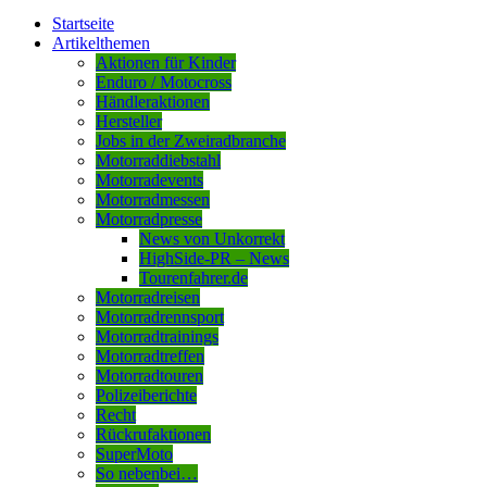
Startseite
Artikelthemen
Aktionen für Kinder
Enduro / Motocross
Händleraktionen
Hersteller
Jobs in der Zweiradbranche
Motorraddiebstahl
Motorradevents
Motorradmessen
Motorradpresse
News von Unkorrekt
HighSide-PR – News
Tourenfahrer.de
Motorradreisen
Motorradrennsport
Motorradtrainings
Motorradtreffen
Motorradtouren
Polizeiberichte
Recht
Rückrufaktionen
SuperMoto
So nebenbei…