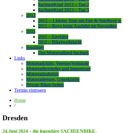
SachsenKrad 2013 – Tag 2
SachsenKrad 2013 – Tag 3
2012
2012 – 1.kleine Tour mit Fire & Spielberg jr.
2011 – Roys letzte Ausfahrt im November
2011
2011 – Eierfahrt
2011 – Bikerweihnacht
Sonstiges
Das Motorradland Sachsen
Links
Motorradclubs, Vereine/Verbände
Motorradhersteller und Importeure
Motorradzubehör
Motorradreisen, Unterkünfte
Private Biker-Seiten
Termin eintragen
Home
/
Dresden
24.Juni 2024 – die legendäre SACHSENBIKE-