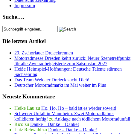
Datenschutzerklärung
Impressum
Suche….
Die letzten Artikel
29. Zschorlauer Dreieckrennen
Motorradmesse Dresden kehrt zurück: Neuer Szenetreffpunkt
für alle Zweiradbeigeisterte zum Saisonstart 2027
Heiße Heimspiel-Hoffnungen: Deutsche Talente stürmen
Sachsenring
Das Team Weidaer Dreieck sucht Dich!
Deutscher Motorradmarkt im Mai weiter im Plus
Neueste Kommentare
Heike Lau
zu
Ho, Ho, Ho – bald ist es wieder soweit!
Schwerer Unfall in Mannheim: Zwei Motorradfahrer
kollidieren heftig!
zu
Anklage nach tödlichem Motorradunfall
Rico
zu
Danke – Danke – Danke!
Lutz Rehwald
zu
Danke – Danke – Danke!