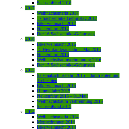
SachsenKrad 2018
2017
Weihnachtsmarkt 2017
17.Sachsenbike-Geburtstag 2017
Bikerweihnacht 2017
Nelkenfahrt 2017
Der 16.Sachsenbike-Geburtstag
2016
Bikerweihnacht 2016
15.Heimkinderausfahrt – Mai 2016
Nelkenfahrt 2016
Weihnachstbaumverbrennung 2016
Der 15.Sachsenbike-Geburtstag
2015
Saisonabschlussfahrt 2015 – durch Polen und
Tschechien
Bikerweihnacht 2015
Himmelfahrt 2015
Nelkenfahrt 2015 – 01.Mai!
Weihnachtsbaum-verbrennung 2015
SachsenKrad 2015
2014
Weihnachtsmarkt 2014
Moppedrennen 2014
Bikerweihnacht 2014