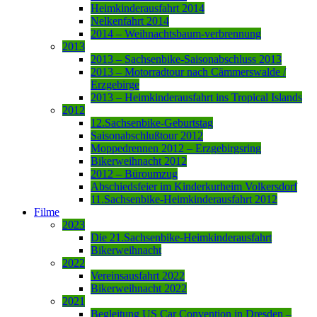
Heimkinderausfahrt 2014
Nelkenfahrt 2014
2014 – Weihnachtsbaum-verbrennung
2013
2013 – Sachsenbike-Saisonabschluss 2013
2013 – Motorradtour nach Cämmerswalde /
Erzgebirge
2013 – Heimkinderausfahrt ins Tropical Islands
2012
12.Sachsenbike-Geburtstag
Saisonabschlußtour 2012
Moppedrennen 2012 – Erzgebirgsring
Bikerweihnacht 2012
2012 – Büroumzug
Abschiedsfeier im Kinderkurheim Volkersdorf
11.Sachsenbike-Heimkinderausfahrt 2012
Filme
2023
Die 21.Sachsenbike-Heimkinderausfahrt
Bikerweihnacht
2022
Vereinsausfahrt 2022
Bikerweihnacht 2022
2021
Begleitung US Car Convention in Dresden –