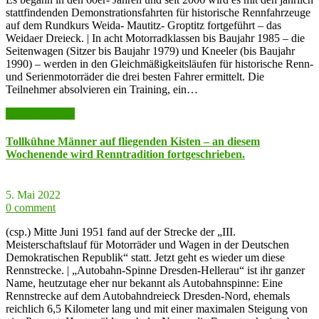
stattfindenden Demonstrationsfahrten für historische Rennfahrzeuge
auf dem Rundkurs Weida- Mautitz- Groptitz fortgeführt – das
Weidaer Dreieck. | In acht Motorradklassen bis Baujahr 1985 – die
Seitenwagen (Sitzer bis Baujahr 1979) und Kneeler (bis Baujahr
1990) – werden in den Gleichmäßigkeitsläufen für historische Renn-
und Serienmotorräder die drei besten Fahrer ermittelt. Die
Teilnehmer absolvieren ein Training, ein…
weiter lesen >>
Tollkühne Männer auf fliegenden Kisten – an diesem
Wochenende wird Renntradition fortgeschrieben.
5. Mai 2022
0 comment
(csp.) Mitte Juni 1951 fand auf der Strecke der „III.
Meisterschaftslauf für Motorräder und Wagen in der Deutschen
Demokratischen Republik“ statt. Jetzt geht es wieder um diese
Rennstrecke. | „Autobahn-Spinne Dresden-Hellerau“ ist ihr ganzer
Name, heutzutage eher nur bekannt als Autobahnspinne: Eine
Rennstrecke auf dem Autobahndreieck Dresden-Nord, ehemals
reichlich 6,5 Kilometer lang und mit einer maximalen Steigung von