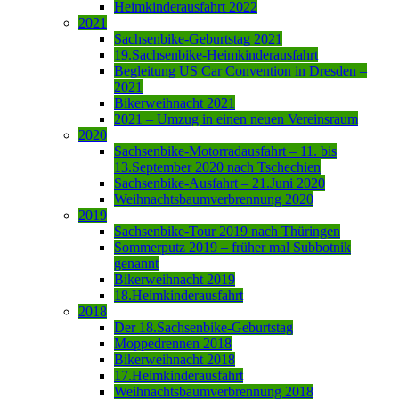
Heimkinderausfahrt 2022
2021
Sachsenbike-Geburtstag 2021
19.Sachsenbike-Heimkinderausfahrt
Begleitung US Car Convention in Dresden –
2021
Bikerweihnacht 2021
2021 – Umzug in einen neuen Vereinsraum
2020
Sachsenbike-Motorradausfahrt – 11. bis
13.September 2020 nach Tschechien
Sachsenbike-Ausfahrt – 21.Juni 2020
Weihnachtsbaumverbrennung 2020
2019
Sachsenbike-Tour 2019 nach Thüringen
Sommerputz 2019 – früher mal Subbotnik
genannt
Bikerweihnacht 2019
18.Heimkinderausfahrt
2018
Der 18.Sachsenbike-Geburtstag
Moppedrennen 2018
Bikerweihnacht 2018
17.Heimkinderausfahrt
Weihnachtsbaumverbrennung 2018