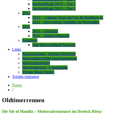
SachsenKrad 2013 – Tag 2
SachsenKrad 2013 – Tag 3
2012
2012 – 1.kleine Tour mit Fire & Spielberg jr.
2011 – Roys letzte Ausfahrt im November
2011
2011 – Eierfahrt
2011 – Bikerweihnacht
Sonstiges
Das Motorradland Sachsen
Links
Motorradclubs, Vereine/Verbände
Motorradhersteller und Importeure
Motorradzubehör
Motorradreisen, Unterkünfte
Private Biker-Seiten
Termin eintragen
Home
/
Oldtimerrennen
Die Isle of Mautitz – Motorradrennsport im Dreieck Riesa-