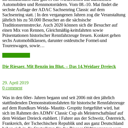
Automobilen und Rennmotorrädern. Vom 08.-10. Mai findet die
sechste Auflage der ADAC Sachsenring Classic auf dem
Sachsenring statt. | In den vergangenen Jahren zog die Veranstaltung
jährlich bis zu 50.000 Besucher an die sächsische
Traditionsrennstrecke. Auch 2020 können sich die Besucher auf
einen Mix von Rennen, Gleichmäßig-keitsfahrten sowie
Präsentationen historischer Rennfahrzeuge freuen. Konkret gehen
sechs Automobilklassen, darunter ostdeutsche Formel-und
Tourenwagen, sowie…
weiter lesen >>
Die Riesaer. Mit Benzin im Blut. – Das 14.Weidaer Dreieck
29. April 2019
0 comment
Was in den 60er- Jahren begann und seit 2006 mit den jährlich
stattfindenden Demonstrationsfahrten für historische Rennfahrzeuge
auf dem Rundkurs Weida- Mautitz- Groptitz fortgeführt wird, hat
sich im Rahmen des ADMV Classic Cup als Meisterschaftslauf auf
dem Weidaer Dreieck etabliert. | Fahrer aus der Schweiz, Österreich,
Frankreich, der Tschechischen Republik und aus ganz Deutschland