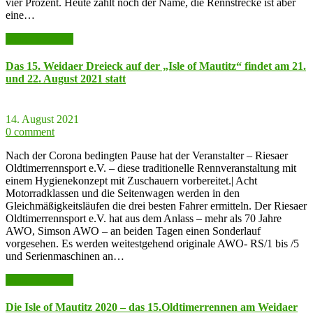
vier Prozent. Heute zählt noch der Name, die Rennstrecke ist aber
eine…
weiter lesen >>
Das 15. Weidaer Dreieck auf der „Isle of Mautitz“ findet am 21.
und 22. August 2021 statt
14. August 2021
0 comment
Nach der Corona bedingten Pause hat der Veranstalter – Riesaer
Oldtimerrennsport e.V. – diese traditionelle Rennveranstaltung mit
einem Hygienekonzept mit Zuschauern vorbereitet.| Acht
Motorradklassen und die Seitenwagen werden in den
Gleichmäßigkeitsläufen die drei besten Fahrer ermitteln. Der Riesaer
Oldtimerrennsport e.V. hat aus dem Anlass – mehr als 70 Jahre
AWO, Simson AWO – an beiden Tagen einen Sonderlauf
vorgesehen. Es werden weitestgehend originale AWO- RS/1 bis /5
und Serienmaschinen an…
weiter lesen >>
Die Isle of Mautitz 2020 – das 15.Oldtimerrennen am Weidaer