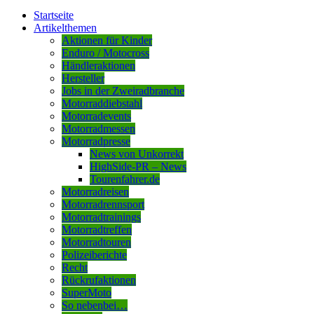
Startseite
Artikelthemen
Aktionen für Kinder
Enduro / Motocross
Händleraktionen
Hersteller
Jobs in der Zweiradbranche
Motorraddiebstahl
Motorradevents
Motorradmessen
Motorradpresse
News von Unkorrekt
HighSide-PR – News
Tourenfahrer.de
Motorradreisen
Motorradrennsport
Motorradtrainings
Motorradtreffen
Motorradtouren
Polizeiberichte
Recht
Rückrufaktionen
SuperMoto
So nebenbei…