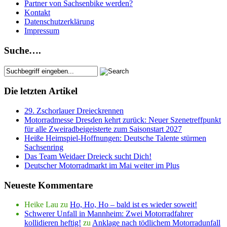
Partner von Sachsenbike werden?
Kontakt
Datenschutzerklärung
Impressum
Suche….
Die letzten Artikel
29. Zschorlauer Dreieckrennen
Motorradmesse Dresden kehrt zurück: Neuer Szenetreffpunkt
für alle Zweiradbeigeisterte zum Saisonstart 2027
Heiße Heimspiel-Hoffnungen: Deutsche Talente stürmen
Sachsenring
Das Team Weidaer Dreieck sucht Dich!
Deutscher Motorradmarkt im Mai weiter im Plus
Neueste Kommentare
Heike Lau
zu
Ho, Ho, Ho – bald ist es wieder soweit!
Schwerer Unfall in Mannheim: Zwei Motorradfahrer
kollidieren heftig!
zu
Anklage nach tödlichem Motorradunfall