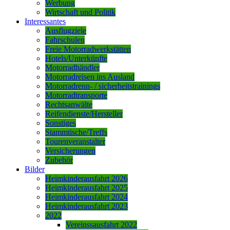
Werbung
Wirtschaft und Politik
Interessantes
Ausflugziele
Fahrschulen
Freie Motorradwerkstätten
Hotels/Unterkünfte
Motorradhändler
Motorradreisen ins Ausland
Motorradrenn- / sicherheitstrainings
Motorradtransporte
Rechtsanwälte
Reifendienste/Hersteller
Sonstiges
Stammtische/Treffs
Tourenveranstalter
Versicherungen
Zubehör
Bilder
Heimkinderausfahrt 2026
Heimkinderausfahrt 2025
Heimkinderausfahrt 2024
Heimkinderausfahrt 2023
2022
Vereinssausfahrt 2022