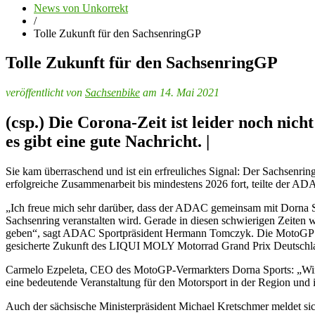
News von Unkorrekt
/
Tolle Zukunft für den SachsenringGP
Tolle Zukunft für den SachsenringGP
veröffentlicht von
Sachsenbike
am 14. Mai 2021
(csp.) Die Corona-Zeit ist leider noch nic
es gibt eine gute Nachricht. |
Sie kam überraschend und ist ein erfreuliches Signal: Der Sachse
erfolgreiche Zusammenarbeit bis mindestens 2026 fort, teilte der AD
„Ich freue mich sehr darüber, dass der ADAC gemeinsam mit Dorna S
Sachsenring veranstalten wird. Gerade in diesen schwierigen Zeiten w
geben“, sagt ADAC Sportpräsident Hermann Tomczyk. Die MotoGP am 
gesicherte Zukunft des LIQUI MOLY Motorrad Grand Prix Deutschl
Carmelo Ezpeleta, CEO des MotoGP-Vermarkters Dorna Sports: „Wir f
eine bedeutende Veranstaltung für den Motorsport in der Region und
Auch der sächsische Ministerpräsident Michael Kretschmer meldet sic