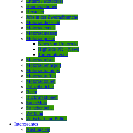
Enduro / Motocross
Händleraktionen
Hersteller
Jobs in der Zweiradbranche
Motorraddiebstahl
Motorradevents
Motorradmessen
Motorradpresse
News von Unkorrekt
HighSide-PR – News
Tourenfahrer.de
Motorradreisen
Motorradrennsport
Motorradtrainings
Motorradtreffen
Motorradtouren
Polizeiberichte
Recht
Rückrufaktionen
SuperMoto
So nebenbei…
Werbung
Wirtschaft und Politik
Interessantes
Ausflugziele