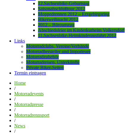
12.Sachsenbike-Geburtstag
Saisonabschlußtour 2012
Moppedrennen 2012 – Erzgebirgsring
Bikerweihnacht 2012
2012 – Büroumzug
Abschiedsfeier im Kinderkurheim Volkersdorf
11.Sachsenbike-Heimkinderausfahrt 2012
Links
Motorradclubs, Vereine/Verbände
Motorradhersteller und Importeure
Motorradzubehör
Motorradreisen, Unterkünfte
Private Biker-Seiten
Termin eintragen
Home
/
Motorradevents
/
Motorradpresse
/
Motorradrennsport
/
News
/