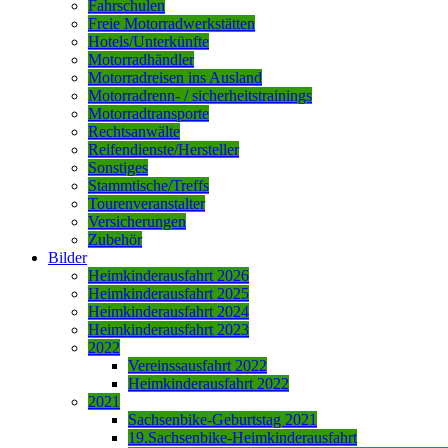
Fahrschulen
Freie Motorradwerkstätten
Hotels/Unterkünfte
Motorradhändler
Motorradreisen ins Ausland
Motorradrenn- / sicherheitstrainings
Motorradtransporte
Rechtsanwälte
Reifendienste/Hersteller
Sonstiges
Stammtische/Treffs
Tourenveranstalter
Versicherungen
Zubehör
Bilder
Heimkinderausfahrt 2026
Heimkinderausfahrt 2025
Heimkinderausfahrt 2024
Heimkinderausfahrt 2023
2022
Vereinssausfahrt 2022
Heimkinderausfahrt 2022
2021
Sachsenbike-Geburtstag 2021
19.Sachsenbike-Heimkinderausfahrt