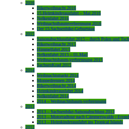
2016
Bikerweihnacht 2016
15.Heimkinderausfahrt – Mai 2016
Nelkenfahrt 2016
Weihnachstbaumverbrennung 2016
Der 15.Sachsenbike-Geburtstag
2015
Saisonabschlussfahrt 2015 – durch Polen und Tsc
Bikerweihnacht 2015
Himmelfahrt 2015
Nelkenfahrt 2015 – 01.Mai!
Weihnachtsbaum-verbrennung 2015
SachsenKrad 2015
2014
Weihnachtsmarkt 2014
Moppedrennen 2014
Bikerweihnacht 2014
Heimkinderausfahrt 2014
Nelkenfahrt 2014
2014 – Weihnachtsbaum-verbrennung
2013
2013 – Sachsenbike-Saisonabschluss 2013
2013 – Motorradtour nach Cämmerswalde / Erzge
2013 – Heimkinderausfahrt ins Tropical Islands
2012