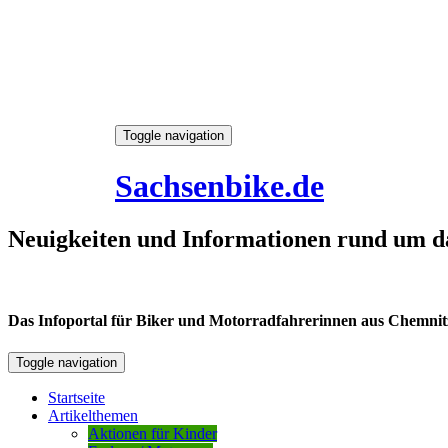
Skip
Toggle navigation
to
8. August 2026
content
Sachsenbike.de
Neuigkeiten und Informationen rund um d
Das Infoportal für Biker und Motorradfahrerinnen aus Chemnitz /
Toggle navigation
Startseite
Artikelthemen
Aktionen für Kinder