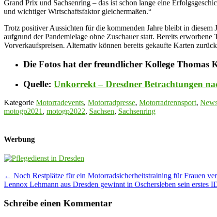
Grand Prix und Sachsenring – das ist schon lange eine Erfolgsgeschic
und wichtiger Wirtschaftsfaktor gleichermaßen.“
Trotz positiver Aussichten für die kommenden Jahre bleibt in diesem 
aufgrund der Pandemielage ohne Zuschauer statt. Bereits erworbene Ti
Vorverkaufspreisen. Alternativ können bereits gekaufte Karten zurü
Die Fotos hat der freundlicher Kollege Thomas Kr
Quelle:
Unkorrekt – Dresdner Betrachtungen na
Kategorie
Motorradevents
,
Motorradpresse
,
Motorradrennsport
,
New
motogp2021
,
motogp2022
,
Sachsen
,
Sachsenring
Werbung
Post
←
Noch Restplätze für ein Motorradsicherheitstraining für Frauen ve
Lennox Lehmann aus Dresden gewinnt in Oschersleben sein erstes
navigation
Schreibe einen Kommentar