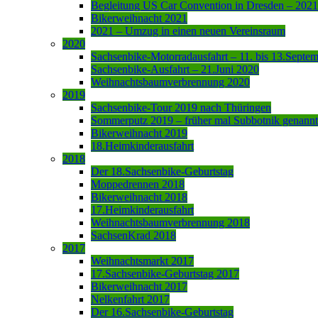
Begleitung US Car Convention in Dresden – 2021
Bikerweihnacht 2021
2021 – Umzug in einen neuen Vereinsraum
2020
Sachsenbike-Motorradausfahrt – 11. bis 13.Septe
Sachsenbike-Ausfahrt – 21.Juni 2020
Weihnachtsbaumverbrennung 2020
2019
Sachsenbike-Tour 2019 nach Thüringen
Sommerputz 2019 – früher mal Subbotnik genannt
Bikerweihnacht 2019
18.Heimkinderausfahrt
2018
Der 18.Sachsenbike-Geburtstag
Moppedrennen 2018
Bikerweihnacht 2018
17.Heimkinderausfahrt
Weihnachtsbaumverbrennung 2018
SachsenKrad 2018
2017
Weihnachtsmarkt 2017
17.Sachsenbike-Geburtstag 2017
Bikerweihnacht 2017
Nelkenfahrt 2017
Der 16.Sachsenbike-Geburtstag