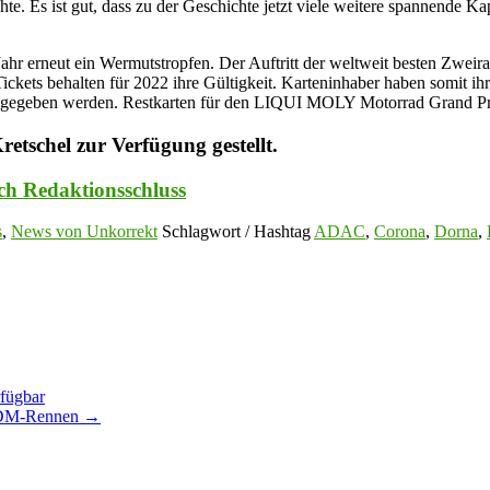
hte. Es ist gut, dass zu der Geschichte jetzt viele weitere spannende 
Jahr erneut ein Wermutstropfen. Der Auftritt der weltweit besten Zweir
ckets behalten für 2022 ihre Gültigkeit. Karteninhaber haben somit ihr
ckgegeben werden. Restkarten für den LIQUI MOLY Motorrad Grand Prix
etschel zur Verfügung gestellt.
ch Redaktionsschluss
s
,
News von Unkorrekt
Schlagwort / Hashtag
ADAC
,
Corona
,
Dorna
,
rfügbar
 IDM-Rennen
→