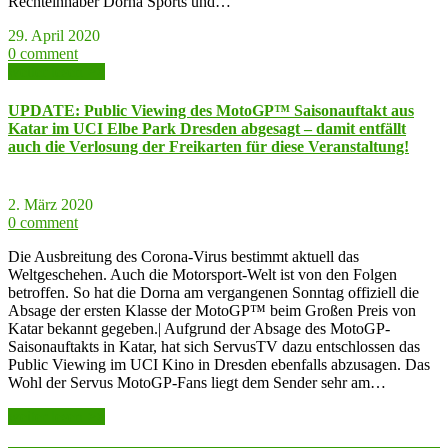
Rechteinhaber Dorna Sports und…
29. April 2020
0 comment
weiter lesen >>
UPDATE: Public Viewing des MotoGP™ Saisonauftakt aus
Katar im UCI Elbe Park Dresden abgesagt – damit entfällt
auch die Verlosung der Freikarten für diese Veranstaltung!
2. März 2020
0 comment
Die Ausbreitung des Corona-Virus bestimmt aktuell das
Weltgeschehen. Auch die Motorsport-Welt ist von den Folgen
betroffen. So hat die Dorna am vergangenen Sonntag offiziell die
Absage der ersten Klasse der MotoGP™ beim Großen Preis von
Katar bekannt gegeben.| Aufgrund der Absage des MotoGP-
Saisonauftakts in Katar, hat sich ServusTV dazu entschlossen das
Public Viewing im UCI Kino in Dresden ebenfalls abzusagen. Das
Wohl der Servus MotoGP-Fans liegt dem Sender sehr am…
weiter lesen >>