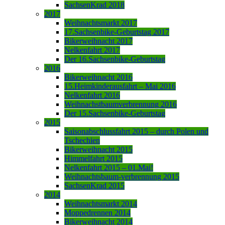
SachsenKrad 2018
2017
Weihnachtsmarkt 2017
17.Sachsenbike-Geburtstag 2017
Bikerweihnacht 2017
Nelkenfahrt 2017
Der 16.Sachsenbike-Geburtstag
2016
Bikerweihnacht 2016
15.Heimkinderausfahrt – Mai 2016
Nelkenfahrt 2016
Weihnachstbaumverbrennung 2016
Der 15.Sachsenbike-Geburtstag
2015
Saisonabschlussfahrt 2015 – durch Polen und
Tschechien
Bikerweihnacht 2015
Himmelfahrt 2015
Nelkenfahrt 2015 – 01.Mai!
Weihnachtsbaum-verbrennung 2015
SachsenKrad 2015
2014
Weihnachtsmarkt 2014
Moppedrennen 2014
Bikerweihnacht 2014