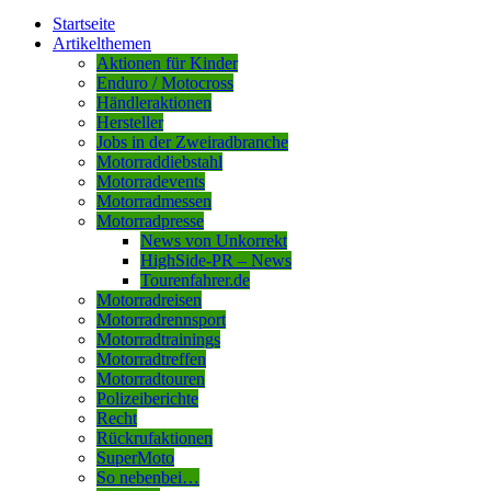
Startseite
Artikelthemen
Aktionen für Kinder
Enduro / Motocross
Händleraktionen
Hersteller
Jobs in der Zweiradbranche
Motorraddiebstahl
Motorradevents
Motorradmessen
Motorradpresse
News von Unkorrekt
HighSide-PR – News
Tourenfahrer.de
Motorradreisen
Motorradrennsport
Motorradtrainings
Motorradtreffen
Motorradtouren
Polizeiberichte
Recht
Rückrufaktionen
SuperMoto
So nebenbei…