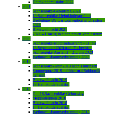
Heimkinderausfahrt 2022
2021
Sachsenbike-Geburtstag 2021
19.Sachsenbike-Heimkinderausfahrt
Begleitung US Car Convention in Dresden –
2021
Bikerweihnacht 2021
2021 – Umzug in einen neuen Vereinsraum
2020
Sachsenbike-Motorradausfahrt – 11. bis
13.September 2020 nach Tschechien
Sachsenbike-Ausfahrt – 21.Juni 2020
Weihnachtsbaumverbrennung 2020
2019
Sachsenbike-Tour 2019 nach Thüringen
Sommerputz 2019 – früher mal Subbotnik
genannt
Bikerweihnacht 2019
18.Heimkinderausfahrt
2018
Der 18.Sachsenbike-Geburtstag
Moppedrennen 2018
Bikerweihnacht 2018
17.Heimkinderausfahrt
Weihnachtsbaumverbrennung 2018