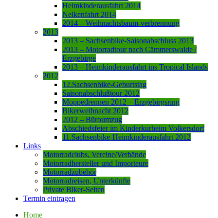
Heimkinderausfahrt 2014
Nelkenfahrt 2014
2014 – Weihnachtsbaum-verbrennung
2013
2013 – Sachsenbike-Saisonabschluss 2013
2013 – Motorradtour nach Cämmerswalde /
Erzgebirge
2013 – Heimkinderausfahrt ins Tropical Islands
2012
12.Sachsenbike-Geburtstag
Saisonabschlußtour 2012
Moppedrennen 2012 – Erzgebirgsring
Bikerweihnacht 2012
2012 – Büroumzug
Abschiedsfeier im Kinderkurheim Volkersdorf
11.Sachsenbike-Heimkinderausfahrt 2012
Links
Motorradclubs, Vereine/Verbände
Motorradhersteller und Importeure
Motorradzubehör
Motorradreisen, Unterkünfte
Private Biker-Seiten
Termin eintragen
Home