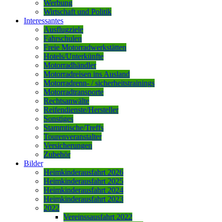
Werbung
Wirtschaft und Politik
Interessantes
Ausflugziele
Fahrschulen
Freie Motorradwerkstätten
Hotels/Unterkünfte
Motorradhändler
Motorradreisen ins Ausland
Motorradrenn- / sicherheitstrainings
Motorradtransporte
Rechtsanwälte
Reifendienste/Hersteller
Sonstiges
Stammtische/Treffs
Tourenveranstalter
Versicherungen
Zubehör
Bilder
Heimkinderausfahrt 2026
Heimkinderausfahrt 2025
Heimkinderausfahrt 2024
Heimkinderausfahrt 2023
2022
Vereinssausfahrt 2022