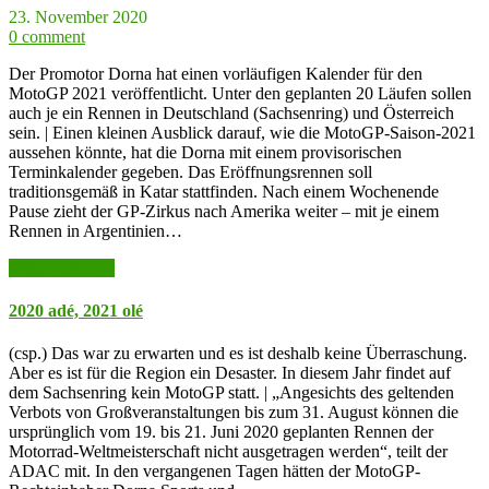
23. November 2020
0 comment
Der Promotor Dorna hat einen vorläufigen Kalender für den
MotoGP 2021 veröffentlicht. Unter den geplanten 20 Läufen sollen
auch je ein Rennen in Deutschland (Sachsenring) und Österreich
sein. | Einen kleinen Ausblick darauf, wie die MotoGP-Saison-2021
aussehen könnte, hat die Dorna mit einem provisorischen
Terminkalender gegeben. Das Eröffnungsrennen soll
traditionsgemäß in Katar stattfinden. Nach einem Wochenende
Pause zieht der GP-Zirkus nach Amerika weiter – mit je einem
Rennen in Argentinien…
weiter lesen >>
2020 adé, 2021 olé
(csp.) Das war zu erwarten und es ist deshalb keine Überraschung.
Aber es ist für die Region ein Desaster. In diesem Jahr findet auf
dem Sachsenring kein MotoGP statt. | „Angesichts des geltenden
Verbots von Großveranstaltungen bis zum 31. August können die
ursprünglich vom 19. bis 21. Juni 2020 geplanten Rennen der
Motorrad-Weltmeisterschaft nicht ausgetragen werden“, teilt der
ADAC mit. In den vergangenen Tagen hätten der MotoGP-