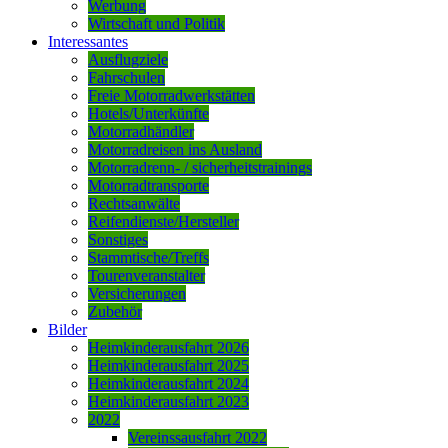
Werbung
Wirtschaft und Politik
Interessantes
Ausflugziele
Fahrschulen
Freie Motorradwerkstätten
Hotels/Unterkünfte
Motorradhändler
Motorradreisen ins Ausland
Motorradrenn- / sicherheitstrainings
Motorradtransporte
Rechtsanwälte
Reifendienste/Hersteller
Sonstiges
Stammtische/Treffs
Tourenveranstalter
Versicherungen
Zubehör
Bilder
Heimkinderausfahrt 2026
Heimkinderausfahrt 2025
Heimkinderausfahrt 2024
Heimkinderausfahrt 2023
2022
Vereinssausfahrt 2022