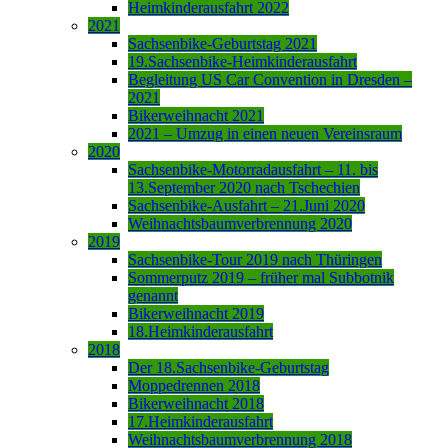
Heimkinderausfahrt 2022
2021
Sachsenbike-Geburtstag 2021
19.Sachsenbike-Heimkinderausfahrt
Begleitung US Car Convention in Dresden –
2021
Bikerweihnacht 2021
2021 – Umzug in einen neuen Vereinsraum
2020
Sachsenbike-Motorradausfahrt – 11. bis
13.September 2020 nach Tschechien
Sachsenbike-Ausfahrt – 21.Juni 2020
Weihnachtsbaumverbrennung 2020
2019
Sachsenbike-Tour 2019 nach Thüringen
Sommerputz 2019 – früher mal Subbotnik
genannt
Bikerweihnacht 2019
18.Heimkinderausfahrt
2018
Der 18.Sachsenbike-Geburtstag
Moppedrennen 2018
Bikerweihnacht 2018
17.Heimkinderausfahrt
Weihnachtsbaumverbrennung 2018