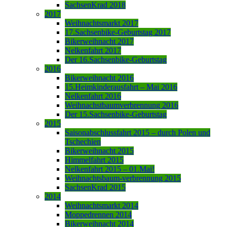
SachsenKrad 2018
2017
Weihnachtsmarkt 2017
17.Sachsenbike-Geburtstag 2017
Bikerweihnacht 2017
Nelkenfahrt 2017
Der 16.Sachsenbike-Geburtstag
2016
Bikerweihnacht 2016
15.Heimkinderausfahrt – Mai 2016
Nelkenfahrt 2016
Weihnachstbaumverbrennung 2016
Der 15.Sachsenbike-Geburtstag
2015
Saisonabschlussfahrt 2015 – durch Polen und
Tschechien
Bikerweihnacht 2015
Himmelfahrt 2015
Nelkenfahrt 2015 – 01.Mai!
Weihnachtsbaum-verbrennung 2015
SachsenKrad 2015
2014
Weihnachtsmarkt 2014
Moppedrennen 2014
Bikerweihnacht 2014