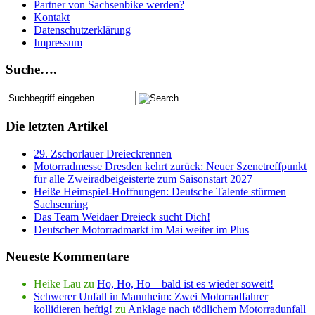
Partner von Sachsenbike werden?
Kontakt
Datenschutzerklärung
Impressum
Suche….
Die letzten Artikel
29. Zschorlauer Dreieckrennen
Motorradmesse Dresden kehrt zurück: Neuer Szenetreffpunkt
für alle Zweiradbeigeisterte zum Saisonstart 2027
Heiße Heimspiel-Hoffnungen: Deutsche Talente stürmen
Sachsenring
Das Team Weidaer Dreieck sucht Dich!
Deutscher Motorradmarkt im Mai weiter im Plus
Neueste Kommentare
Heike Lau
zu
Ho, Ho, Ho – bald ist es wieder soweit!
Schwerer Unfall in Mannheim: Zwei Motorradfahrer
kollidieren heftig!
zu
Anklage nach tödlichem Motorradunfall