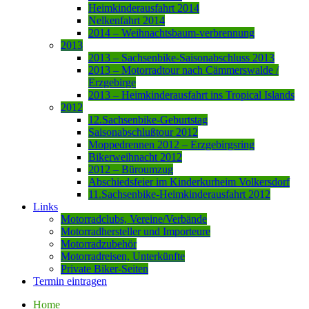
Heimkinderausfahrt 2014
Nelkenfahrt 2014
2014 – Weihnachtsbaum-verbrennung
2013
2013 – Sachsenbike-Saisonabschluss 2013
2013 – Motorradtour nach Cämmerswalde /
Erzgebirge
2013 – Heimkinderausfahrt ins Tropical Islands
2012
12.Sachsenbike-Geburtstag
Saisonabschlußtour 2012
Moppedrennen 2012 – Erzgebirgsring
Bikerweihnacht 2012
2012 – Büroumzug
Abschiedsfeier im Kinderkurheim Volkersdorf
11.Sachsenbike-Heimkinderausfahrt 2012
Links
Motorradclubs, Vereine/Verbände
Motorradhersteller und Importeure
Motorradzubehör
Motorradreisen, Unterkünfte
Private Biker-Seiten
Termin eintragen
Home