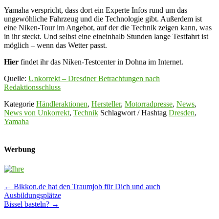
Yamaha verspricht, dass dort ein Experte Infos rund um das
ungewöhliche Fahrzeug und die Technologie gibt. Außerdem ist
eine Niken-Tour im Angebot, auf der die Technik zeigen kann, was
in ihr steckt. Und selbst eine eineinhalb Stunden lange Testfahrt ist
möglich – wenn das Wetter passt.
Hier
findet ihr das Niken-Testcenter in Dohna im Internet.
Quelle:
Unkorrekt – Dresdner Betrachtungen nach
Redaktionsschluss
Kategorie
Händleraktionen
,
Hersteller
,
Motorradpresse
,
News
,
News von Unkorrekt
,
Technik
Schlagwort / Hashtag
Dresden
,
Yamaha
Werbung
Post
←
Bikkon.de hat den Traumjob für Dich und auch
Ausbildungsplätze
navigation
Bissel basteln?
→