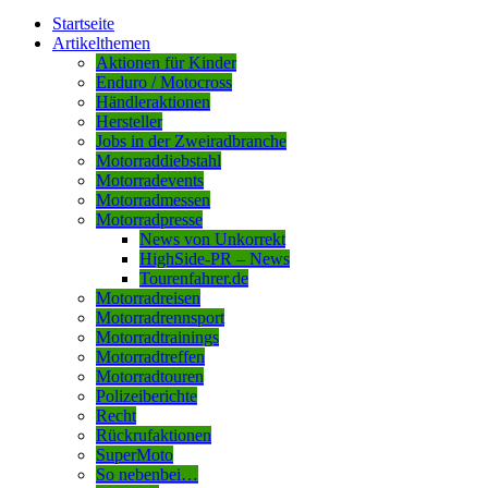
Startseite
Artikelthemen
Aktionen für Kinder
Enduro / Motocross
Händleraktionen
Hersteller
Jobs in der Zweiradbranche
Motorraddiebstahl
Motorradevents
Motorradmessen
Motorradpresse
News von Unkorrekt
HighSide-PR – News
Tourenfahrer.de
Motorradreisen
Motorradrennsport
Motorradtrainings
Motorradtreffen
Motorradtouren
Polizeiberichte
Recht
Rückrufaktionen
SuperMoto
So nebenbei…