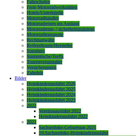
Fahrschulen
Freie Motorradwerkstätten
Hotels/Unterkünfte
Motorradhändler
Motorradreisen ins Ausland
Motorradrenn- / sicherheitstrainings
Motorradtransporte
Rechtsanwälte
Reifendienste/Hersteller
Sonstiges
Stammtische/Treffs
Tourenveranstalter
Versicherungen
Zubehör
Bilder
Heimkinderausfahrt 2026
Heimkinderausfahrt 2025
Heimkinderausfahrt 2024
Heimkinderausfahrt 2023
2022
Vereinssausfahrt 2022
Heimkinderausfahrt 2022
2021
Sachsenbike-Geburtstag 2021
19.Sachsenbike-Heimkinderausfahrt