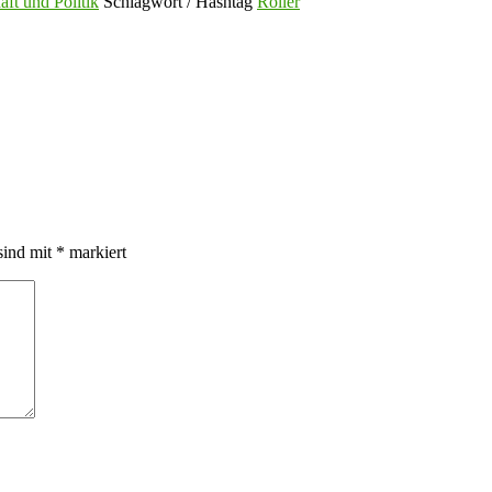
aft und Politik
Schlagwort / Hashtag
Roller
sind mit
*
markiert