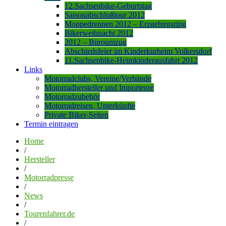
12.Sachsenbike-Geburtstag
Saisonabschlußtour 2012
Moppedrennen 2012 – Erzgebirgsring
Bikerweihnacht 2012
2012 – Büroumzug
Abschiedsfeier im Kinderkurheim Volkersdorf
11.Sachsenbike-Heimkinderausfahrt 2012
Links
Motorradclubs, Vereine/Verbände
Motorradhersteller und Importeure
Motorradzubehör
Motorradreisen, Unterkünfte
Private Biker-Seiten
Termin eintragen
Home
/
Hersteller
/
Motorradpresse
/
News
/
Tourenfahrer.de
/