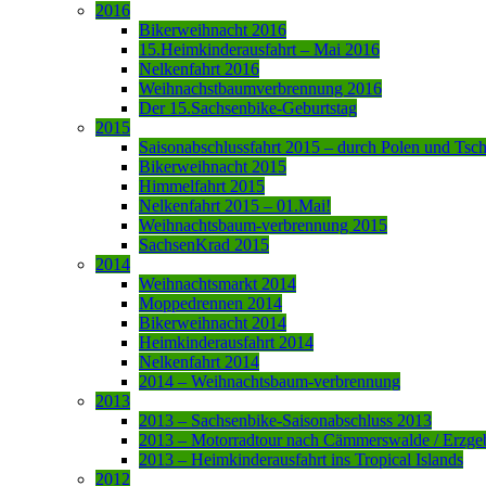
2016
Bikerweihnacht 2016
15.Heimkinderausfahrt – Mai 2016
Nelkenfahrt 2016
Weihnachstbaumverbrennung 2016
Der 15.Sachsenbike-Geburtstag
2015
Saisonabschlussfahrt 2015 – durch Polen und Tsc
Bikerweihnacht 2015
Himmelfahrt 2015
Nelkenfahrt 2015 – 01.Mai!
Weihnachtsbaum-verbrennung 2015
SachsenKrad 2015
2014
Weihnachtsmarkt 2014
Moppedrennen 2014
Bikerweihnacht 2014
Heimkinderausfahrt 2014
Nelkenfahrt 2014
2014 – Weihnachtsbaum-verbrennung
2013
2013 – Sachsenbike-Saisonabschluss 2013
2013 – Motorradtour nach Cämmerswalde / Erzge
2013 – Heimkinderausfahrt ins Tropical Islands
2012