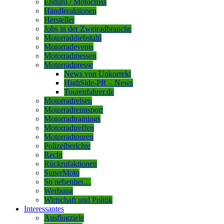
Enduro / Motocross
Händleraktionen
Hersteller
Jobs in der Zweiradbranche
Motorraddiebstahl
Motorradevents
Motorradmessen
Motorradpresse
News von Unkorrekt
HighSide-PR – News
Tourenfahrer.de
Motorradreisen
Motorradrennsport
Motorradtrainings
Motorradtreffen
Motorradtouren
Polizeiberichte
Recht
Rückrufaktionen
SuperMoto
So nebenbei…
Werbung
Wirtschaft und Politik
Interessantes
Ausflugziele