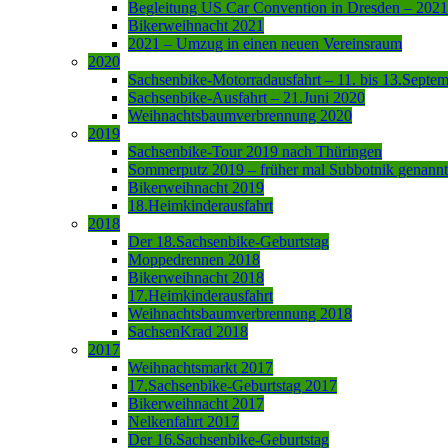
Begleitung US Car Convention in Dresden – 2021
Bikerweihnacht 2021
2021 – Umzug in einen neuen Vereinsraum
2020
Sachsenbike-Motorradausfahrt – 11. bis 13.Septe
Sachsenbike-Ausfahrt – 21.Juni 2020
Weihnachtsbaumverbrennung 2020
2019
Sachsenbike-Tour 2019 nach Thüringen
Sommerputz 2019 – früher mal Subbotnik genannt
Bikerweihnacht 2019
18.Heimkinderausfahrt
2018
Der 18.Sachsenbike-Geburtstag
Moppedrennen 2018
Bikerweihnacht 2018
17.Heimkinderausfahrt
Weihnachtsbaumverbrennung 2018
SachsenKrad 2018
2017
Weihnachtsmarkt 2017
17.Sachsenbike-Geburtstag 2017
Bikerweihnacht 2017
Nelkenfahrt 2017
Der 16.Sachsenbike-Geburtstag