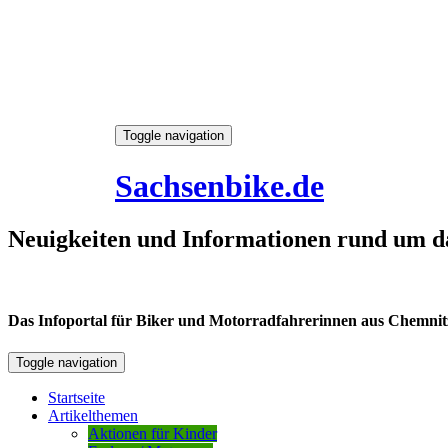
Skip
Toggle navigation
to
7. August 2026
content
Sachsenbike.de
Neuigkeiten und Informationen rund um d
Das Infoportal für Biker und Motorradfahrerinnen aus Chemnitz /
Toggle navigation
Startseite
Artikelthemen
Aktionen für Kinder