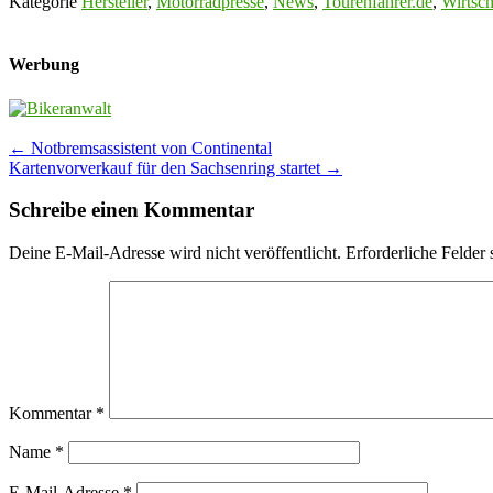
Kategorie
Hersteller
,
Motorradpresse
,
News
,
Tourenfahrer.de
,
Wirtsch
Werbung
Post
←
Notbremsassistent von Continental
Kartenvorverkauf für den Sachsenring startet
→
navigation
Schreibe einen Kommentar
Deine E-Mail-Adresse wird nicht veröffentlicht.
Erforderliche Felder 
Kommentar
*
Name
*
E-Mail-Adresse
*