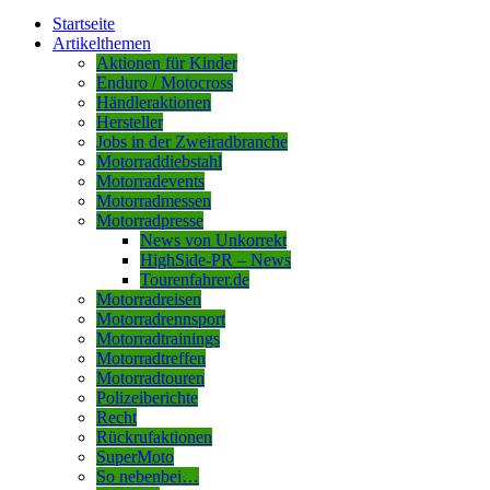
Startseite
Artikelthemen
Aktionen für Kinder
Enduro / Motocross
Händleraktionen
Hersteller
Jobs in der Zweiradbranche
Motorraddiebstahl
Motorradevents
Motorradmessen
Motorradpresse
News von Unkorrekt
HighSide-PR – News
Tourenfahrer.de
Motorradreisen
Motorradrennsport
Motorradtrainings
Motorradtreffen
Motorradtouren
Polizeiberichte
Recht
Rückrufaktionen
SuperMoto
So nebenbei…