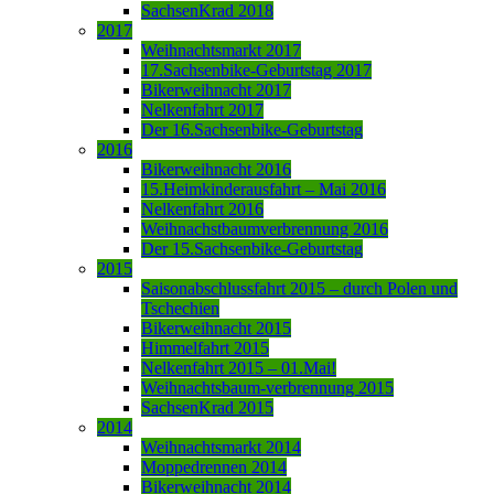
SachsenKrad 2018
2017
Weihnachtsmarkt 2017
17.Sachsenbike-Geburtstag 2017
Bikerweihnacht 2017
Nelkenfahrt 2017
Der 16.Sachsenbike-Geburtstag
2016
Bikerweihnacht 2016
15.Heimkinderausfahrt – Mai 2016
Nelkenfahrt 2016
Weihnachstbaumverbrennung 2016
Der 15.Sachsenbike-Geburtstag
2015
Saisonabschlussfahrt 2015 – durch Polen und
Tschechien
Bikerweihnacht 2015
Himmelfahrt 2015
Nelkenfahrt 2015 – 01.Mai!
Weihnachtsbaum-verbrennung 2015
SachsenKrad 2015
2014
Weihnachtsmarkt 2014
Moppedrennen 2014
Bikerweihnacht 2014