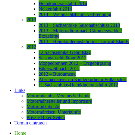
Heimkinderausfahrt 2014
Nelkenfahrt 2014
2014 – Weihnachtsbaum-verbrennung
2013
2013 – Sachsenbike-Saisonabschluss 2013
2013 – Motorradtour nach Cämmerswalde /
Erzgebirge
2013 – Heimkinderausfahrt ins Tropical Islands
2012
12.Sachsenbike-Geburtstag
Saisonabschlußtour 2012
Moppedrennen 2012 – Erzgebirgsring
Bikerweihnacht 2012
2012 – Büroumzug
Abschiedsfeier im Kinderkurheim Volkersdorf
11.Sachsenbike-Heimkinderausfahrt 2012
Links
Motorradclubs, Vereine/Verbände
Motorradhersteller und Importeure
Motorradzubehör
Motorradreisen, Unterkünfte
Private Biker-Seiten
Termin eintragen
Home