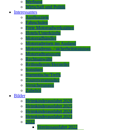
Werbung
Wirtschaft und Politik
Interessantes
Ausflugziele
Fahrschulen
Freie Motorradwerkstätten
Hotels/Unterkünfte
Motorradhändler
Motorradreisen ins Ausland
Motorradrenn- / sicherheitstrainings
Motorradtransporte
Rechtsanwälte
Reifendienste/Hersteller
Sonstiges
Stammtische/Treffs
Tourenveranstalter
Versicherungen
Zubehör
Bilder
Heimkinderausfahrt 2026
Heimkinderausfahrt 2025
Heimkinderausfahrt 2024
Heimkinderausfahrt 2023
2022
Vereinssausfahrt 2022