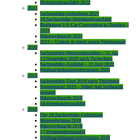
Heimkinderausfahrt 2022
2021
Sachsenbike-Geburtstag 2021
19.Sachsenbike-Heimkinderausfahrt
Begleitung US Car Convention in Dresden –
2021
Bikerweihnacht 2021
2021 – Umzug in einen neuen Vereinsraum
2020
Sachsenbike-Motorradausfahrt – 11. bis
13.September 2020 nach Tschechien
Sachsenbike-Ausfahrt – 21.Juni 2020
Weihnachtsbaumverbrennung 2020
2019
Sachsenbike-Tour 2019 nach Thüringen
Sommerputz 2019 – früher mal Subbotnik
genannt
Bikerweihnacht 2019
18.Heimkinderausfahrt
2018
Der 18.Sachsenbike-Geburtstag
Moppedrennen 2018
Bikerweihnacht 2018
17.Heimkinderausfahrt
Weihnachtsbaumverbrennung 2018