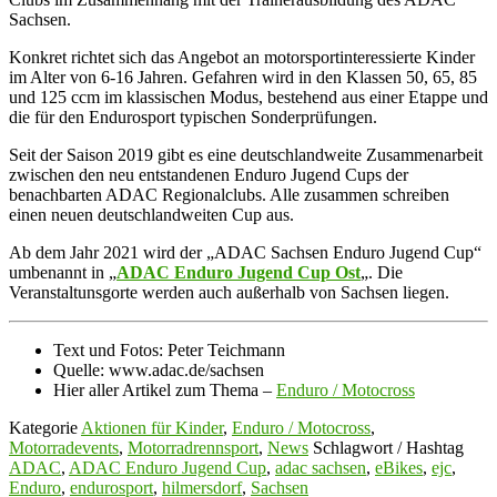
Sachsen.
Konkret richtet sich das Angebot an motorsportinteressierte Kinder
im Alter von 6-16 Jahren. Gefahren wird in den Klassen 50, 65, 85
und 125 ccm im klassischen Modus, bestehend aus einer Etappe und
die für den Endurosport typischen Sonderprüfungen.
Seit der Saison 2019 gibt es eine deutschlandweite Zusammenarbeit
zwischen den neu entstandenen Enduro Jugend Cups der
benachbarten ADAC Regionalclubs. Alle zusammen schreiben
einen neuen deutschlandweiten Cup aus.
Ab dem Jahr 2021 wird der „ADAC Sachsen Enduro Jugend Cup“
umbenannt in „
ADAC Enduro Jugend Cup Ost
„. Die
Veranstaltunsgorte werden auch außerhalb von Sachsen liegen.
Text und Fotos: Peter Teichmann
Quelle: www.adac.de/sachsen
Hier aller Artikel zum Thema –
Enduro / Motocross
Kategorie
Aktionen für Kinder
,
Enduro / Motocross
,
Motorradevents
,
Motorradrennsport
,
News
Schlagwort / Hashtag
ADAC
,
ADAC Enduro Jugend Cup
,
adac sachsen
,
eBikes
,
ejc
,
Enduro
,
endurosport
,
hilmersdorf
,
Sachsen