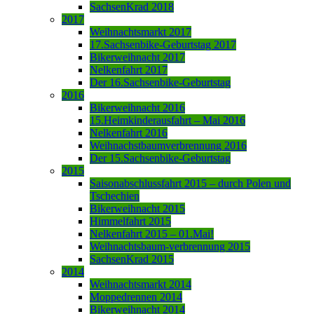
SachsenKrad 2018
2017
Weihnachtsmarkt 2017
17.Sachsenbike-Geburtstag 2017
Bikerweihnacht 2017
Nelkenfahrt 2017
Der 16.Sachsenbike-Geburtstag
2016
Bikerweihnacht 2016
15.Heimkinderausfahrt – Mai 2016
Nelkenfahrt 2016
Weihnachstbaumverbrennung 2016
Der 15.Sachsenbike-Geburtstag
2015
Saisonabschlussfahrt 2015 – durch Polen und
Tschechien
Bikerweihnacht 2015
Himmelfahrt 2015
Nelkenfahrt 2015 – 01.Mai!
Weihnachtsbaum-verbrennung 2015
SachsenKrad 2015
2014
Weihnachtsmarkt 2014
Moppedrennen 2014
Bikerweihnacht 2014