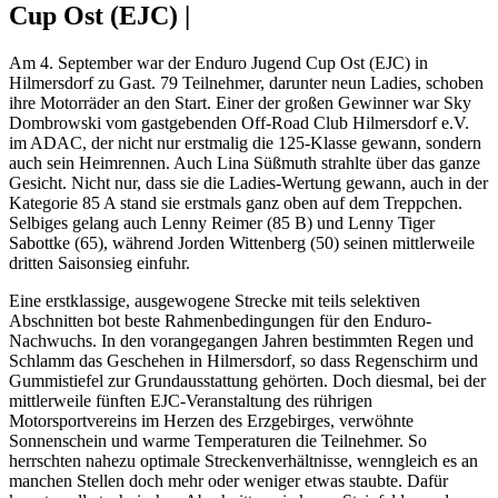
Cup Ost (EJC) |
Am 4. September war der Enduro Jugend Cup Ost (EJC) in
Hilmersdorf zu Gast. 79 Teilnehmer, darunter neun Ladies, schoben
ihre Motorräder an den Start. Einer der großen Gewinner war Sky
Dombrowski vom gastgebenden Off-Road Club Hilmersdorf e.V.
im ADAC, der nicht nur erstmalig die 125-Klasse gewann, sondern
auch sein Heimrennen. Auch Lina Süßmuth strahlte über das ganze
Gesicht. Nicht nur, dass sie die Ladies-Wertung gewann, auch in der
Kategorie 85 A stand sie erstmals ganz oben auf dem Treppchen.
Selbiges gelang auch Lenny Reimer (85 B) und Lenny Tiger
Sabottke (65), während Jorden Wittenberg (50) seinen mittlerweile
dritten Saisonsieg einfuhr.
Eine erstklassige, ausgewogene Strecke mit teils selektiven
Abschnitten bot beste Rahmenbedingungen für den Enduro-
Nachwuchs. In den vorangegangen Jahren bestimmten Regen und
Schlamm das Geschehen in Hilmersdorf, so dass Regenschirm und
Gummistiefel zur Grundausstattung gehörten. Doch diesmal, bei der
mittlerweile fünften EJC-Veranstaltung des rührigen
Motorsportvereins im Herzen des Erzgebirges, verwöhnte
Sonnenschein und warme Temperaturen die Teilnehmer. So
herrschten nahezu optimale Streckenverhältnisse, wenngleich es an
manchen Stellen doch mehr oder weniger etwas staubte. Dafür