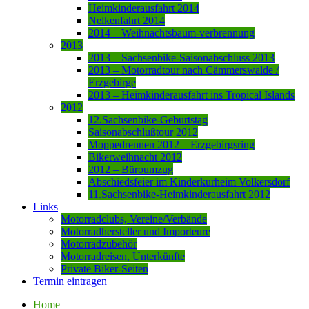
Heimkinderausfahrt 2014
Nelkenfahrt 2014
2014 – Weihnachtsbaum-verbrennung
2013
2013 – Sachsenbike-Saisonabschluss 2013
2013 – Motorradtour nach Cämmerswalde /
Erzgebirge
2013 – Heimkinderausfahrt ins Tropical Islands
2012
12.Sachsenbike-Geburtstag
Saisonabschlußtour 2012
Moppedrennen 2012 – Erzgebirgsring
Bikerweihnacht 2012
2012 – Büroumzug
Abschiedsfeier im Kinderkurheim Volkersdorf
11.Sachsenbike-Heimkinderausfahrt 2012
Links
Motorradclubs, Vereine/Verbände
Motorradhersteller und Importeure
Motorradzubehör
Motorradreisen, Unterkünfte
Private Biker-Seiten
Termin eintragen
Home