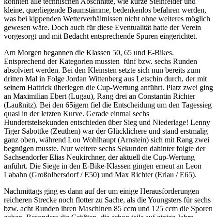
konnten alle technischen Abschnitte, wie kurze Steinfelder und
kleine, querliegende Baumstämme, bedenkenlos befahren werden,
was bei kippenden Wetterverhältnissen nicht ohne weiteres möglich
gewesen wäre. Doch auch für diese Eventualität hatte der Verein
vorgesorgt und mit Bedacht entsprechende Spuren eingerichtet.
Am Morgen begannen die Klassen 50, 65 und E-Bikes.
Entsprechend der Kategorien mussten fünf bzw. sechs Runden
absolviert werden. Bei den Kleinsten setzte sich nun bereits zum
dritten Mal in Folge Jordan Wittenberg aus Letschin durch, der mit
seinem Hattrick überlegen die Cup-Wertung anführt. Platz zwei ging
an Maximilian Ebert (Lugau), Rang drei an Constantin Richter
(Laußnitz). Bei den 65igern fiel die Entscheidung um den Tagessieg
quasi in der letzten Kurve. Gerade einmal sechs
Hundertstelsekunden entschieden über Sieg und Niederlage! Lenny
Tiger Sabottke (Zeuthen) war der Glücklichere und stand erstmalig
ganz oben, während Lou Wohlhaupt (Arnstein) sich mit Rang zwei
begnügen musste. Nur weitere sechs Sekunden dahinter folgte der
Sachsendorfer Elias Neukirchner, der aktuell die Cup-Wertung
anführt. Die Siege in den E-Bike-Klassen gingen erneut an Leon
Labahn (Großolbersdorf / E50) und Max Richter (Erlau / E65).
Nachmittags ging es dann auf der um einige Herausforderungen
reicheren Strecke noch flotter zu Sache, als die Youngsters für sechs
bzw. acht Runden ihren Maschinen 85 ccm und 125 ccm die Sporen