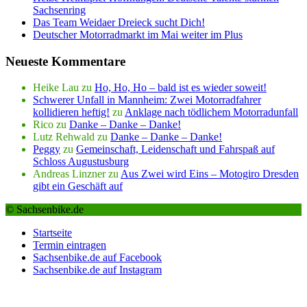
Sachsenring
Das Team Weidaer Dreieck sucht Dich!
Deutscher Motorradmarkt im Mai weiter im Plus
Neueste Kommentare
Heike Lau
zu
Ho, Ho, Ho – bald ist es wieder soweit!
Schwerer Unfall in Mannheim: Zwei Motorradfahrer
kollidieren heftig!
zu
Anklage nach tödlichem Motorradunfall
Rico
zu
Danke – Danke – Danke!
Lutz Rehwald
zu
Danke – Danke – Danke!
Peggy
zu
Gemeinschaft, Leidenschaft und Fahrspaß auf
Schloss Augustusburg
Andreas Linzner
zu
Aus Zwei wird Eins – Motogiro Dresden
gibt ein Geschäft auf
© Sachsenbike.de
Startseite
Termin eintragen
Sachsenbike.de auf Facebook
Sachsenbike.de auf Instagram