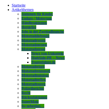
Startseite
Artikelthemen
Aktionen für Kinder
Enduro / Motocross
Händleraktionen
Hersteller
Jobs in der Zweiradbranche
Motorraddiebstahl
Motorradevents
Motorradmessen
Motorradpresse
News von Unkorrekt
HighSide-PR – News
Tourenfahrer.de
Motorradreisen
Motorradrennsport
Motorradtrainings
Motorradtreffen
Motorradtouren
Polizeiberichte
Recht
Rückrufaktionen
SuperMoto
So nebenbei…