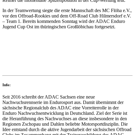
Reimer die momentane Spitzenposition in der Cup-Wertung teilt.
In der Teamwertung siegte die erste Mannschaft des MC Flöha e.V.,
vor den Offroad-Rookies und dem Off-Road Club Hilmersdorf e.V.
– Team 1. Bereits kommenden Sonntag wird der ADAC Enduro
Jugend Cup Ost im thüringischen Großlöbichau fortgesetzt.
Info:
Seit 2016 schreibt der ADAC Sachsen eine neue
Nachwuchsrennserie im Endurosport aus. Damit übernimmt der
sächsische Regionalclub des ADAC eine Vorreiterrolle in der
Enduro Nachwuchsentwicklung in Deutschland. Ziel der Serie ist
die Heranführung des Nachwuchses an diese insbesondere in den
Regionen Zschopau und Dahlen beliebte Motorsportdisziplin. Die
Idee entstand durch die aktive Jugendarbeit der sächsischen Offroad
Clubs im Zusammenhang mit der Trainerausbildung des ADAC