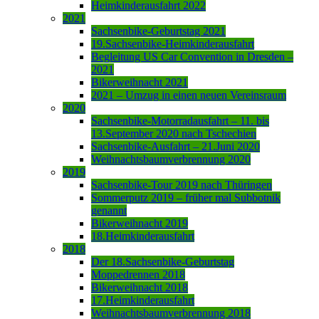
Heimkinderausfahrt 2022
2021
Sachsenbike-Geburtstag 2021
19.Sachsenbike-Heimkinderausfahrt
Begleitung US Car Convention in Dresden –
2021
Bikerweihnacht 2021
2021 – Umzug in einen neuen Vereinsraum
2020
Sachsenbike-Motorradausfahrt – 11. bis
13.September 2020 nach Tschechien
Sachsenbike-Ausfahrt – 21.Juni 2020
Weihnachtsbaumverbrennung 2020
2019
Sachsenbike-Tour 2019 nach Thüringen
Sommerputz 2019 – früher mal Subbotnik
genannt
Bikerweihnacht 2019
18.Heimkinderausfahrt
2018
Der 18.Sachsenbike-Geburtstag
Moppedrennen 2018
Bikerweihnacht 2018
17.Heimkinderausfahrt
Weihnachtsbaumverbrennung 2018