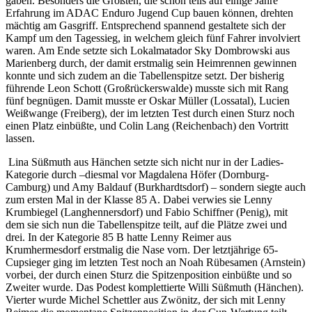
gaben. Besonders die Größten, die schon teils auf einige Jahre
Erfahrung im ADAC Enduro Jugend Cup bauen können, drehten
mächtig am Gasgriff. Entsprechend spannend gestaltete sich der
Kampf um den Tagessieg, in welchem gleich fünf Fahrer involviert
waren. Am Ende setzte sich Lokalmatador Sky Dombrowski aus
Marienberg durch, der damit erstmalig sein Heimrennen gewinnen
konnte und sich zudem an die Tabellenspitze setzt. Der bisherig
führende Leon Schott (Großrückerswalde) musste sich mit Rang
fünf begnügen. Damit musste er Oskar Müller (Lossatal), Lucien
Weißwange (Freiberg), der im letzten Test durch einen Sturz noch
einen Platz einbüßte, und Colin Lang (Reichenbach) den Vortritt
lassen.
Lina Süßmuth aus Hänchen setzte sich nicht nur in der Ladies-
Kategorie durch –diesmal vor Magdalena Höfer (Dornburg-
Camburg) und Amy Baldauf (Burkhardtsdorf) – sondern siegte auch
zum ersten Mal in der Klasse 85 A. Dabei verwies sie Lenny
Krumbiegel (Langhennersdorf) und Fabio Schiffner (Penig), mit
dem sie sich nun die Tabellenspitze teilt, auf die Plätze zwei und
drei. In der Kategorie 85 B hatte Lenny Reimer aus
Krumhermesdorf erstmalig die Nase vorn. Der letztjährige 65-
Cupsieger ging im letzten Test noch an Noah Rübesamen (Arnstein)
vorbei, der durch einen Sturz die Spitzenposition einbüßte und so
Zweiter wurde. Das Podest komplettierte Willi Süßmuth (Hänchen).
Vierter wurde Michel Schettler aus Zwönitz, der sich mit Lenny