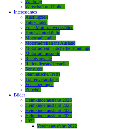
Werbung
Wirtschaft und Politik
Interessantes
Ausflugziele
Fahrschulen
Freie Motorradwerkstätten
Hotels/Unterkünfte
Motorradhändler
Motorradreisen ins Ausland
Motorradrenn- / sicherheitstrainings
Motorradtransporte
Rechtsanwälte
Reifendienste/Hersteller
Sonstiges
Stammtische/Treffs
Tourenveranstalter
Versicherungen
Zubehör
Bilder
Heimkinderausfahrt 2026
Heimkinderausfahrt 2025
Heimkinderausfahrt 2024
Heimkinderausfahrt 2023
2022
Vereinssausfahrt 2022