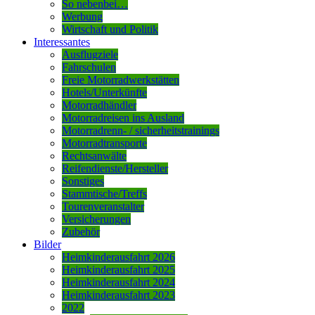
So nebenbei…
Werbung
Wirtschaft und Politik
Interessantes
Ausflugziele
Fahrschulen
Freie Motorradwerkstätten
Hotels/Unterkünfte
Motorradhändler
Motorradreisen ins Ausland
Motorradrenn- / sicherheitstrainings
Motorradtransporte
Rechtsanwälte
Reifendienste/Hersteller
Sonstiges
Stammtische/Treffs
Tourenveranstalter
Versicherungen
Zubehör
Bilder
Heimkinderausfahrt 2026
Heimkinderausfahrt 2025
Heimkinderausfahrt 2024
Heimkinderausfahrt 2023
2022