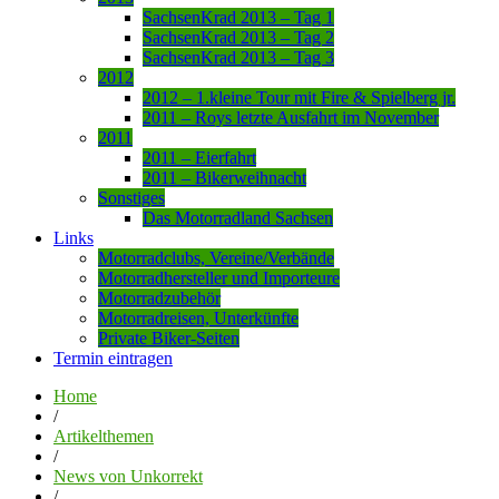
SachsenKrad 2013 – Tag 1
SachsenKrad 2013 – Tag 2
SachsenKrad 2013 – Tag 3
2012
2012 – 1.kleine Tour mit Fire & Spielberg jr.
2011 – Roys letzte Ausfahrt im November
2011
2011 – Eierfahrt
2011 – Bikerweihnacht
Sonstiges
Das Motorradland Sachsen
Links
Motorradclubs, Vereine/Verbände
Motorradhersteller und Importeure
Motorradzubehör
Motorradreisen, Unterkünfte
Private Biker-Seiten
Termin eintragen
Home
/
Artikelthemen
/
News von Unkorrekt
/