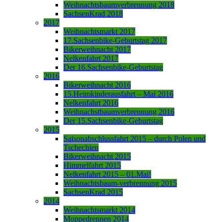
Weihnachtsbaumverbrennung 2018
SachsenKrad 2018
2017
Weihnachtsmarkt 2017
17.Sachsenbike-Geburtstag 2017
Bikerweihnacht 2017
Nelkenfahrt 2017
Der 16.Sachsenbike-Geburtstag
2016
Bikerweihnacht 2016
15.Heimkinderausfahrt – Mai 2016
Nelkenfahrt 2016
Weihnachstbaumverbrennung 2016
Der 15.Sachsenbike-Geburtstag
2015
Saisonabschlussfahrt 2015 – durch Polen und
Tschechien
Bikerweihnacht 2015
Himmelfahrt 2015
Nelkenfahrt 2015 – 01.Mai!
Weihnachtsbaum-verbrennung 2015
SachsenKrad 2015
2014
Weihnachtsmarkt 2014
Moppedrennen 2014