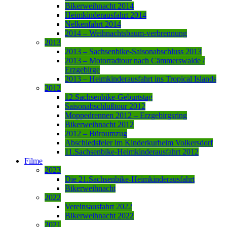
Bikerweihnacht 2014
Heimkinderausfahrt 2014
Nelkenfahrt 2014
2014 – Weihnachtsbaum-verbrennung
2013
2013 – Sachsenbike-Saisonabschluss 2013
2013 – Motorradtour nach Cämmerswalde /
Erzgebirge
2013 – Heimkinderausfahrt ins Tropical Islands
2012
12.Sachsenbike-Geburtstag
Saisonabschlußtour 2012
Moppedrennen 2012 – Erzgebirgsring
Bikerweihnacht 2012
2012 – Büroumzug
Abschiedsfeier im Kinderkurheim Volkersdorf
11.Sachsenbike-Heimkinderausfahrt 2012
Filme
2023
Die 21.Sachsenbike-Heimkinderausfahrt
Bikerweihnacht
2022
Vereinsausfahrt 2022
Bikerweihnacht 2022
2021