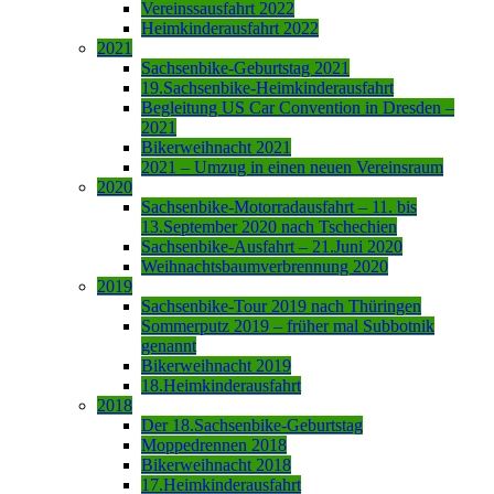
Vereinssausfahrt 2022
Heimkinderausfahrt 2022
2021
Sachsenbike-Geburtstag 2021
19.Sachsenbike-Heimkinderausfahrt
Begleitung US Car Convention in Dresden –
2021
Bikerweihnacht 2021
2021 – Umzug in einen neuen Vereinsraum
2020
Sachsenbike-Motorradausfahrt – 11. bis
13.September 2020 nach Tschechien
Sachsenbike-Ausfahrt – 21.Juni 2020
Weihnachtsbaumverbrennung 2020
2019
Sachsenbike-Tour 2019 nach Thüringen
Sommerputz 2019 – früher mal Subbotnik
genannt
Bikerweihnacht 2019
18.Heimkinderausfahrt
2018
Der 18.Sachsenbike-Geburtstag
Moppedrennen 2018
Bikerweihnacht 2018
17.Heimkinderausfahrt