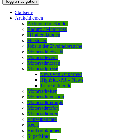
Toggle navigation
Startseite
Artikelthemen
Aktionen für Kinder
Enduro / Motocross
Händleraktionen
Hersteller
Jobs in der Zweiradbranche
Motorraddiebstahl
Motorradevents
Motorradmessen
Motorradpresse
News von Unkorrekt
HighSide-PR – News
Tourenfahrer.de
Motorradreisen
Motorradrennsport
Motorradtrainings
Motorradtreffen
Motorradtouren
Polizeiberichte
Recht
Rückrufaktionen
SuperMoto