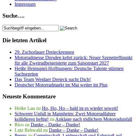
Impressum
Suche….
Die letzten Artikel
29. Zschorlauer Dreieckrennen
Motorradmesse Dresden kehrt zurück: Neuer Szenetreffpunkt
für alle Zweiradbeigeisterte zum Saisonstart 2027
Heiße Heimspiel-Hoffnungen: Deutsche Talente stürmen
Sachsenring
Das Team Weidaer Dreieck sucht Dich!
Deutscher Motorradmarkt im Mai weiter im Plus
Neueste Kommentare
Heike Lau
zu
Ho, Ho, Ho – bald ist es wieder soweit!
Schwerer Unfall in Mannheim: Zwei Motorradfahrer
kollidieren heftig!
zu
Anklage nach tödlichem Motorradunfall
Rico
zu
Danke – Danke – Danke!
Lutz Rehwald
zu
Danke – Danke – Danke!
Peggy
zu
Gemeinschaft, Leidenschaft und Fahrspaß auf