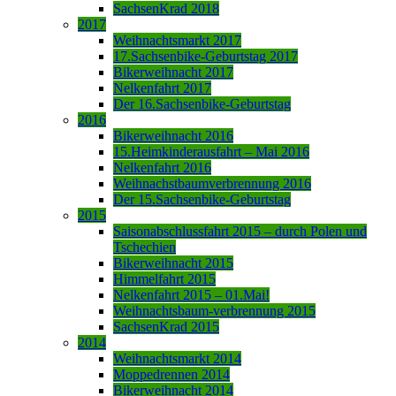
SachsenKrad 2018
2017
Weihnachtsmarkt 2017
17.Sachsenbike-Geburtstag 2017
Bikerweihnacht 2017
Nelkenfahrt 2017
Der 16.Sachsenbike-Geburtstag
2016
Bikerweihnacht 2016
15.Heimkinderausfahrt – Mai 2016
Nelkenfahrt 2016
Weihnachstbaumverbrennung 2016
Der 15.Sachsenbike-Geburtstag
2015
Saisonabschlussfahrt 2015 – durch Polen und
Tschechien
Bikerweihnacht 2015
Himmelfahrt 2015
Nelkenfahrt 2015 – 01.Mai!
Weihnachtsbaum-verbrennung 2015
SachsenKrad 2015
2014
Weihnachtsmarkt 2014
Moppedrennen 2014
Bikerweihnacht 2014