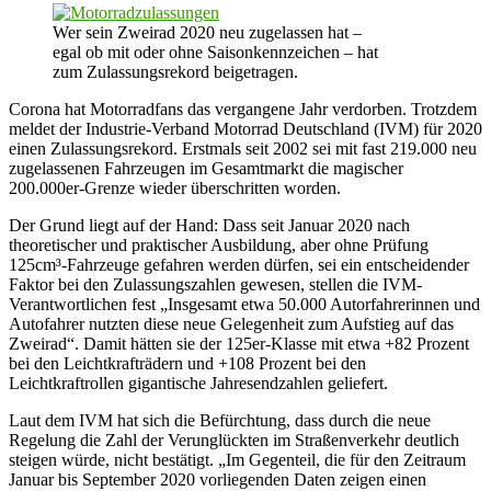
Wer sein Zweirad 2020 neu zugelassen hat –
egal ob mit oder ohne Saisonkennzeichen – hat
zum Zulassungsrekord beigetragen.
Corona hat Motorradfans das vergangene Jahr verdorben. Trotzdem
meldet der Industrie-Verband Motorrad Deutschland (IVM) für 2020
einen Zulassungsrekord. Erstmals seit 2002 sei mit fast 219.000 neu
zugelassenen Fahrzeugen im Gesamtmarkt die magischer
200.000er-Grenze wieder überschritten worden.
Der Grund liegt auf der Hand: Dass seit Januar 2020 nach
theoretischer und praktischer Ausbildung, aber ohne Prüfung
125cm³-Fahrzeuge gefahren werden dürfen, sei ein entscheidender
Faktor bei den Zulassungszahlen gewesen, stellen die IVM-
Verantwortlichen fest „Insgesamt etwa 50.000 Autorfahrerinnen und
Autofahrer nutzten diese neue Gelegenheit zum Aufstieg auf das
Zweirad“. Damit hätten sie der 125er-Klasse mit etwa +82 Prozent
bei den Leichtkrafträdern und +108 Prozent bei den
Leichtkraftrollen gigantische Jahresendzahlen geliefert.
Laut dem IVM hat sich die Befürchtung, dass durch die neue
Regelung die Zahl der Verunglückten im Straßenverkehr deutlich
steigen würde, nicht bestätigt. „Im Gegenteil, die für den Zeitraum
Januar bis September 2020 vorliegenden Daten zeigen einen