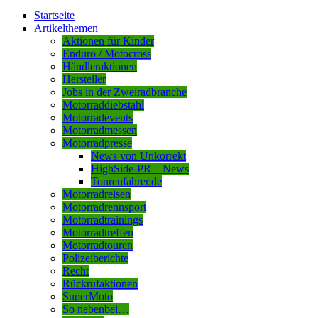
Startseite
Artikelthemen
Aktionen für Kinder
Enduro / Motocross
Händleraktionen
Hersteller
Jobs in der Zweiradbranche
Motorraddiebstahl
Motorradevents
Motorradmessen
Motorradpresse
News von Unkorrekt
HighSide-PR – News
Tourenfahrer.de
Motorradreisen
Motorradrennsport
Motorradtrainings
Motorradtreffen
Motorradtouren
Polizeiberichte
Recht
Rückrufaktionen
SuperMoto
So nebenbei…