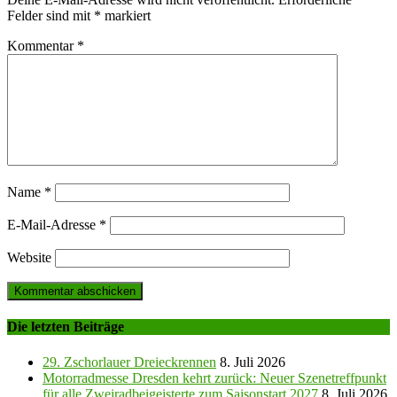
Felder sind mit
*
markiert
Kommentar
*
Name
*
E-Mail-Adresse
*
Website
Die letzten Beiträge
29. Zschorlauer Dreieckrennen
8. Juli 2026
Motorradmesse Dresden kehrt zurück: Neuer Szenetreffpunkt
für alle Zweiradbeigeisterte zum Saisonstart 2027
8. Juli 2026