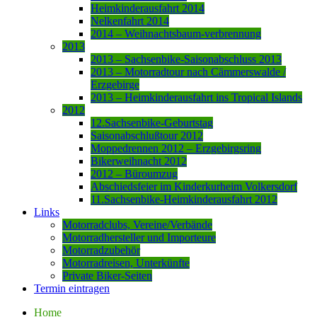
Heimkinderausfahrt 2014
Nelkenfahrt 2014
2014 – Weihnachtsbaum-verbrennung
2013
2013 – Sachsenbike-Saisonabschluss 2013
2013 – Motorradtour nach Cämmerswalde /
Erzgebirge
2013 – Heimkinderausfahrt ins Tropical Islands
2012
12.Sachsenbike-Geburtstag
Saisonabschlußtour 2012
Moppedrennen 2012 – Erzgebirgsring
Bikerweihnacht 2012
2012 – Büroumzug
Abschiedsfeier im Kinderkurheim Volkersdorf
11.Sachsenbike-Heimkinderausfahrt 2012
Links
Motorradclubs, Vereine/Verbände
Motorradhersteller und Importeure
Motorradzubehör
Motorradreisen, Unterkünfte
Private Biker-Seiten
Termin eintragen
Home