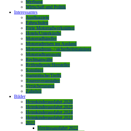
Werbung
Wirtschaft und Politik
Interessantes
Ausflugziele
Fahrschulen
Freie Motorradwerkstätten
Hotels/Unterkünfte
Motorradhändler
Motorradreisen ins Ausland
Motorradrenn- / sicherheitstrainings
Motorradtransporte
Rechtsanwälte
Reifendienste/Hersteller
Sonstiges
Stammtische/Treffs
Tourenveranstalter
Versicherungen
Zubehör
Bilder
Heimkinderausfahrt 2026
Heimkinderausfahrt 2025
Heimkinderausfahrt 2024
Heimkinderausfahrt 2023
2022
Vereinssausfahrt 2022