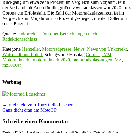
Rückgang um etwa zehn Prozent im Vergleich zum Vorjahr“, teilt
der Verband mit.Auch für die großen Zweiradklassen war 2020 trotz
Corona ein Erfolgsjahr. Die Zahl der Motorradzulassungen ist im
Vergleich zum Vorjahr um 16 Prozent gestiegen, die der Roller um
sechs Prozent.
Quelle:
Unkorrekt – Dresdner Betrachtungen nach
Redaktionsschluss
Kategorie
Hersteller
,
Motorradpresse
,
News
,
News von Unkorrekt
,
Wirtschaft und Politik
Schlagwort / Hashtag
Corona
,
IVM
,
Motorradmarkt
,
motorradmarkt2020
,
motorradzulassungen
,
MZ
,
mz1000sf
Werbung
Post
←
Viel Geld vom Tanzstudio Fischer
Ganz dicht dran am MotoGP
→
navigation
Schreibe einen Kommentar
Deine E-Mail-Adresse wird nicht veröffentlicht.
Erforderliche