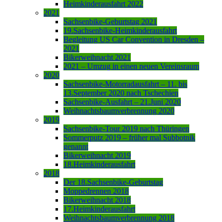
Heimkinderausfahrt 2022
2021
Sachsenbike-Geburtstag 2021
19.Sachsenbike-Heimkinderausfahrt
Begleitung US Car Convention in Dresden –
2021
Bikerweihnacht 2021
2021 – Umzug in einen neuen Vereinsraum
2020
Sachsenbike-Motorradausfahrt – 11. bis
13.September 2020 nach Tschechien
Sachsenbike-Ausfahrt – 21.Juni 2020
Weihnachtsbaumverbrennung 2020
2019
Sachsenbike-Tour 2019 nach Thüringen
Sommerputz 2019 – früher mal Subbotnik
genannt
Bikerweihnacht 2019
18.Heimkinderausfahrt
2018
Der 18.Sachsenbike-Geburtstag
Moppedrennen 2018
Bikerweihnacht 2018
17.Heimkinderausfahrt
Weihnachtsbaumverbrennung 2018