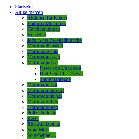
Startseite
Artikelthemen
Aktionen für Kinder
Enduro / Motocross
Händleraktionen
Hersteller
Jobs in der Zweiradbranche
Motorraddiebstahl
Motorradevents
Motorradmessen
Motorradpresse
News von Unkorrekt
HighSide-PR – News
Tourenfahrer.de
Motorradreisen
Motorradrennsport
Motorradtrainings
Motorradtreffen
Motorradtouren
Polizeiberichte
Recht
Rückrufaktionen
SuperMoto
So nebenbei…