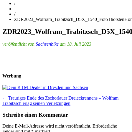
/
/
ZDR2023_Wolfram_Trabitzsch_D5X_1540_FotoThorstenHor
ZDR2023_Wolfram_Trabitzsch_D5X_1540
veröffentlicht von
Sachsenbike
am 18. Juli 2023
Werbung
Post
←
Trauriges Ende des Zschorlauer Dreieckrennens – Wolfram
Trabitzsch erlag seinen Verletzungen
navigation
Schreibe einen Kommentar
Deine E-Mail-Adresse wird nicht veröffentlicht.
Erforderliche
Felder sind mit
*
markiert