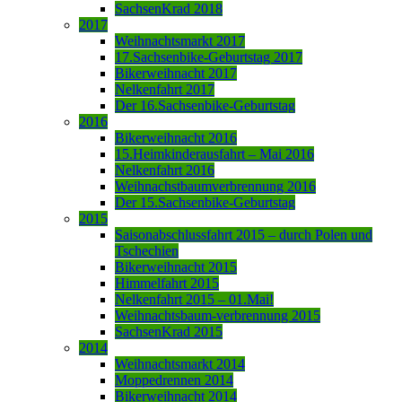
SachsenKrad 2018
2017
Weihnachtsmarkt 2017
17.Sachsenbike-Geburtstag 2017
Bikerweihnacht 2017
Nelkenfahrt 2017
Der 16.Sachsenbike-Geburtstag
2016
Bikerweihnacht 2016
15.Heimkinderausfahrt – Mai 2016
Nelkenfahrt 2016
Weihnachstbaumverbrennung 2016
Der 15.Sachsenbike-Geburtstag
2015
Saisonabschlussfahrt 2015 – durch Polen und
Tschechien
Bikerweihnacht 2015
Himmelfahrt 2015
Nelkenfahrt 2015 – 01.Mai!
Weihnachtsbaum-verbrennung 2015
SachsenKrad 2015
2014
Weihnachtsmarkt 2014
Moppedrennen 2014
Bikerweihnacht 2014