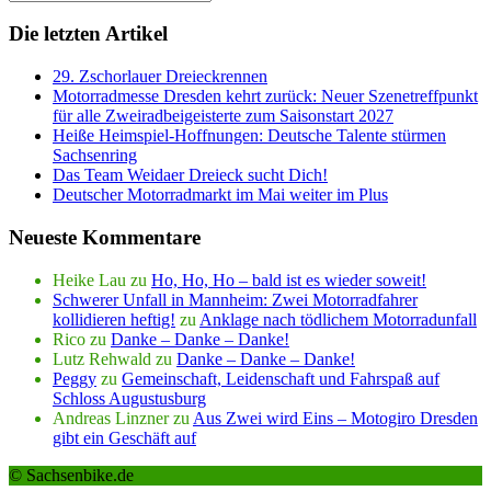
Die letzten Artikel
29. Zschorlauer Dreieckrennen
Motorradmesse Dresden kehrt zurück: Neuer Szenetreffpunkt
für alle Zweiradbeigeisterte zum Saisonstart 2027
Heiße Heimspiel-Hoffnungen: Deutsche Talente stürmen
Sachsenring
Das Team Weidaer Dreieck sucht Dich!
Deutscher Motorradmarkt im Mai weiter im Plus
Neueste Kommentare
Heike Lau
zu
Ho, Ho, Ho – bald ist es wieder soweit!
Schwerer Unfall in Mannheim: Zwei Motorradfahrer
kollidieren heftig!
zu
Anklage nach tödlichem Motorradunfall
Rico
zu
Danke – Danke – Danke!
Lutz Rehwald
zu
Danke – Danke – Danke!
Peggy
zu
Gemeinschaft, Leidenschaft und Fahrspaß auf
Schloss Augustusburg
Andreas Linzner
zu
Aus Zwei wird Eins – Motogiro Dresden
gibt ein Geschäft auf
© Sachsenbike.de