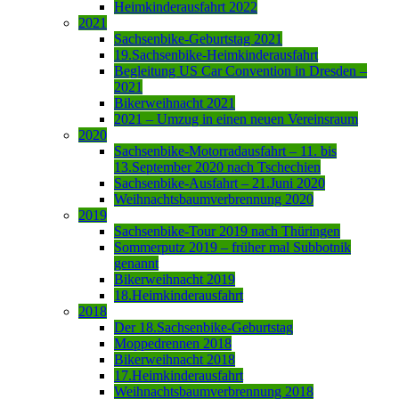
Heimkinderausfahrt 2022
2021
Sachsenbike-Geburtstag 2021
19.Sachsenbike-Heimkinderausfahrt
Begleitung US Car Convention in Dresden –
2021
Bikerweihnacht 2021
2021 – Umzug in einen neuen Vereinsraum
2020
Sachsenbike-Motorradausfahrt – 11. bis
13.September 2020 nach Tschechien
Sachsenbike-Ausfahrt – 21.Juni 2020
Weihnachtsbaumverbrennung 2020
2019
Sachsenbike-Tour 2019 nach Thüringen
Sommerputz 2019 – früher mal Subbotnik
genannt
Bikerweihnacht 2019
18.Heimkinderausfahrt
2018
Der 18.Sachsenbike-Geburtstag
Moppedrennen 2018
Bikerweihnacht 2018
17.Heimkinderausfahrt
Weihnachtsbaumverbrennung 2018