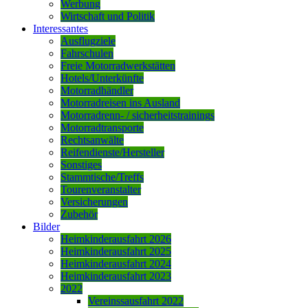
Werbung
Wirtschaft und Politik
Interessantes
Ausflugziele
Fahrschulen
Freie Motorradwerkstätten
Hotels/Unterkünfte
Motorradhändler
Motorradreisen ins Ausland
Motorradrenn- / sicherheitstrainings
Motorradtransporte
Rechtsanwälte
Reifendienste/Hersteller
Sonstiges
Stammtische/Treffs
Tourenveranstalter
Versicherungen
Zubehör
Bilder
Heimkinderausfahrt 2026
Heimkinderausfahrt 2025
Heimkinderausfahrt 2024
Heimkinderausfahrt 2023
2022
Vereinssausfahrt 2022