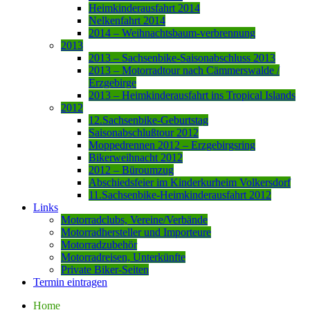
Heimkinderausfahrt 2014
Nelkenfahrt 2014
2014 – Weihnachtsbaum-verbrennung
2013
2013 – Sachsenbike-Saisonabschluss 2013
2013 – Motorradtour nach Cämmerswalde /
Erzgebirge
2013 – Heimkinderausfahrt ins Tropical Islands
2012
12.Sachsenbike-Geburtstag
Saisonabschlußtour 2012
Moppedrennen 2012 – Erzgebirgsring
Bikerweihnacht 2012
2012 – Büroumzug
Abschiedsfeier im Kinderkurheim Volkersdorf
11.Sachsenbike-Heimkinderausfahrt 2012
Links
Motorradclubs, Vereine/Verbände
Motorradhersteller und Importeure
Motorradzubehör
Motorradreisen, Unterkünfte
Private Biker-Seiten
Termin eintragen
Home